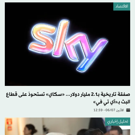
الاقتصاد
صفقة تاريخية بـ2.1 مليار دولار... «سكاي» تستحوذ على قطاع
البث بـ«آي تي في»
الاثنين 06/07 - 12:59
تحليل إخباري