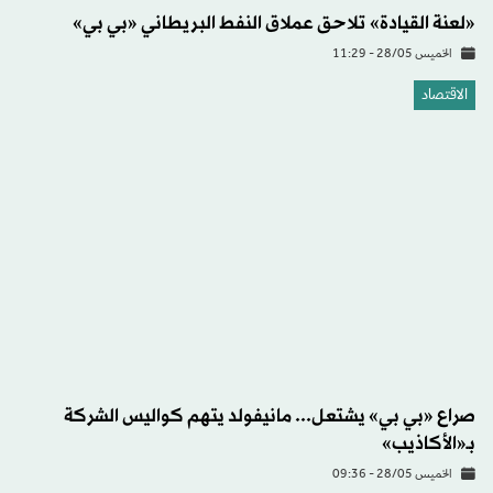
«لعنة القيادة» تلاحق عملاق النفط البريطاني «بي بي»
الخميس 28/05 - 11:29
الاقتصاد
صراع «بي بي» يشتعل... مانيفولد يتهم كواليس الشركة
بـ«الأكاذيب»
الخميس 28/05 - 09:36
الاقتصاد
رئيس «بي بي» المُقال: لن أسمح بمرور رواية كاذبة دون دحض
الأربعاء 27/05 - 12:10
الاقتصاد
بريطانيا: قفزة جديدة في فواتير الطاقة تفاقم ضغوط تكلفة
المعيشة
الأربعاء 27/05 - 08:22