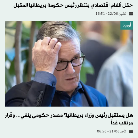
حقل ألغام اقتصادي ينتظر رئيس حكومة بريطانيا المقبل
الاثنين 22/06 - 16:51
أوروبا
هل يستقيل رئيس وزراء بريطانيا؟ مصدر حكومي ينفي... وقرار
مرتقب غداً
الأحد 21/06 - 06:56