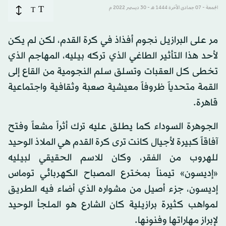
T
الجمعة - 07 جمادى الآخرة 1444 هـ - 30 ديسمبر 2022 م
T
مر على البرازيل نجوم أفذاذ في كرة القدم، لكن لم يكن
لأحد هذا التأثير الطاغي الذي تركه بيليه، المهاجم الذي
تخطى كل العقبات وتسلق سلم النجومية من القاع إلى
القمة متحدياً ظروفاً معيشية صعبة وثقافية واجتماعية
قاهرة.
الجوهرة السوداء كما يطلق عليه ترك أثراً مشعاً وفتح
آفاقاً كبيرة لأجيال كانت ترى كرة القدم هي الملاذ الوحيد
للهروب من الفقر، وكان للاسم الحقيقي لبيليه
«إديسون» تيمناً بمخترع المصباح الكهربائي توماس
إديسون، جزء أصيل من مشواره الذي أضاء فيه الطريق
لمواهب كثيرة برازيلية كان الشارع هو الملجأ الوحيد
لإبراز مهاراتها وفنونها.