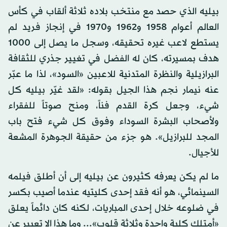
بيليه الذي حصد مع منتخب بلاده ثلاثة ألقاب في كأس
العالم أعوام 1958 و1962 و1970 في إنجاز فريد لم
يستطع لاعب غيره تحقيقه، وسجل ما يصل إلى 1000
هدف بمسيرته، كان له الفضل في تغيير جذري للثقافة
البرازيلية والنظرة المتدنية للاعبين «السود»، لذا ما عبّر
عنه نيمار نجم هذا الجيل بقوله: «لقد غيّر بيليه كل
شيء، وجعل كرة القدم فناً، ومنح صوتاً للفقراء
ولأصحاب البشرة السوداء وفوق كل شيء فتح باب
المجد للبرازيل». هو جزء من حقيقة الجوهرة المشعة
للأجيال.
ما لم يكن يعرفه كثيرون عن بيليه إلى أن أطلق فيلمه
السينمائي، هو أنه فقد إحدى كليتيه عندما أصيب بكسر
في ضلوعه خلال إحدى المباريات، لكنه كان دائماً يعلق
«أمتلك كلية واحدة وثلاثة قلوب»... وما هذا إلا تعبير عن