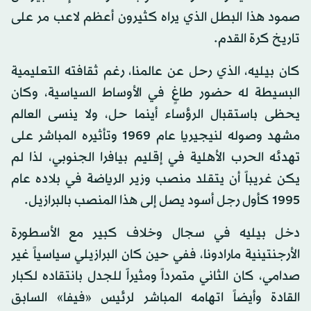
صمود هذا البطل الذي يراه كثيرون أعظم لاعب مر على
تاريخ كرة القدم.
كان بيليه، الذي رحل عن عالمنا، رغم ثقافته التعليمية
البسيطة له حضور طاغٍ في الأوساط السياسية، وكان
يحظى باستقبال الرؤساء أينما حل، ولا ينسى العالم
مشهد وصوله لنيجيريا عام 1969 وتأثيره المباشر على
تهدئه الحرب الأهلية في إقليم بيافرا الجنوبي، لذا لم
يكن غريباً أن يتقلد منصب وزير الرياضة في بلاده عام
1995 كأول رجل أسود يصل إلى هذا المنصب بالبرازيل.
دخل بيليه في سجال وخلاف كبير مع الأسطورة
الأرجنتينية مارادونا، ففي حين كان البرازيلي سياسياً غير
صدامي، كان الثاني متمرداً ومثيراً للجدل بانتقاده لكبار
القادة وأيضاً اتهامه المباشر لرئيس «فيفا» السابق