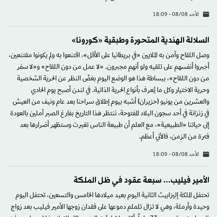
الأحد 08/08 - 18:09
السلالة الهندية المتحورة وطبقية «كورونا»
وصل اللقاح وآمن به الملايين «في بريطانيا على الأقل»، اقتنعوا به ولم يكونوا مقتنعين،
أجبروا أنفسهم على تلقيه ولو أنهم مجبرون. «لا عمل من دون اللقاح» و«لا سفر
من دون اللقاح»، ببساطة هذا هو الوضع اليوم بغضّ النظر عن الحرية الشخصية
وحرية الاختيار وكل ما يُعرف بأنواع الحرية الذاتية. في لندن أصبح يوم الحادي
والعشرين من يونيو (حزيران) أشبه بيوم إطلاق سراحنا بعد عام ونيف من العيش
في زنزانة في أحد سجون البلاد المفتوحة، ننتظر هذا التاريخ بفارغ الصبر آملين بالعودة
إلى حياتنا «الطبيعية»، مع العلم أن طبيعة الناس تغيرت وستظهر أضرارها بعد
فترة من الزمن، فالآتي أعظم.
الأحد 08/08 - 18:09
الأمير فيليب... سبعة عقود في ظل الملكة
تحتفل الملكة إليزابيث الثانية اليوم بعيد ميلادها الخامس والتسعين، تحتفل اليوم
وحيدة وأرملة، وهي لا تزال تلملم دموعها على فقدان زوجها الأمير فيليب بعد زواج