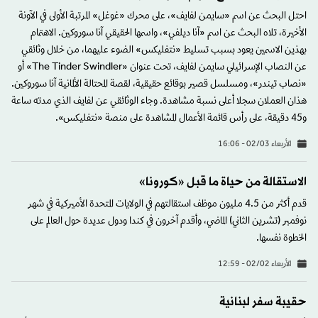
احتل البحث عن اسم «سايمن لفايف»، على محرك «غوغل» المرتبة الأولى في الآونة
الأخيرة، تلاه البحث عن اسم «آنا ديلفي»، واسمها الحقيقي آنا سوروكين. الاهتمام
بهذين الاسمين يعود بسبب تسليط «نتفليكس» الضوء عليهما، من خلال وثائقي
عن النصاب الإسرائيلي سايمن لفايف، تحت عنوان «The Tinder Swindler» أو
«نصاب تيندر»، ومسلسل قصير بوقائع حقيقية، لقصة المحتالة الألمانية آنا سوروكين.
هذان العملان سجلا أعلى نسبة مشاهدة. وجاء الوثائقي عن لفايف الذي مدته ساعة
و45 دقيقة، على رأس قائمة الأعمال المشاهدة على منصة «نتفليكس».
الأربعاء 02/03 - 16:06
الاستقالة من حياة ما قبل «كورونا»
قدم أكثر من 4.5 مليون موظف استقالتهم في الولايات المتحدة الأميركية في شهر
نوفمبر (تشرين الثاني) الماضي، وأقدم آخرون في كندا ودول عديدة حول العالم على
الخطوة نفسها.
الأربعاء 02/02 - 12:59
حقيبة سفر لبنانية