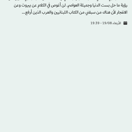
رؤية ما حل بست الدنيا وجميلة العواصم. لن أغوص في الكلام عن بيروت وعن
الانفجار لأن هناك من سبقني من الكتاب اللبنانيين والعرب الذين أرفع…
الأربعاء 19/08 - 19:39
وجهاً لوجه
هذا العام لا يمكن أن يُحتسب من عمرنا. أنا شخصياً سأحتفل بنفس عدد السنوات
التي احتفلت بها في نوفمبر (تشرين الثاني) الماضي. والسبب هو أنني أشعر بأن فيروس
«كورونا» وضعنا في الثلاجة منذ بداية العام، ودرجة الحرارة المتدنية تحفظ المكون جيداً.
الأربعاء 19/08 - 19:39
لندن... مدينة الأشباح
«مدينة إذا سئمت منها يعني أنك سئمت من الحياة»، هذه العبارة ليست من ذكائي
وتأليفي إنما تعود للكاتب البريطاني سامويل جونسون، هكذا وصف الكاتب مدينته
الجميلة والراقية لندن في القرن السابع عشر، والحمد والشكر لله أن جونسون لم يكتب
له ليعيش أيام «كورونا» وليرى ما فعله هذا الفيروس اللئيم بمدن العالم ومدينته
النابضة بالحياة. يعيش في لندن أكثر من ثمانية ملايين نسمة، ويزورها في العام الواحد