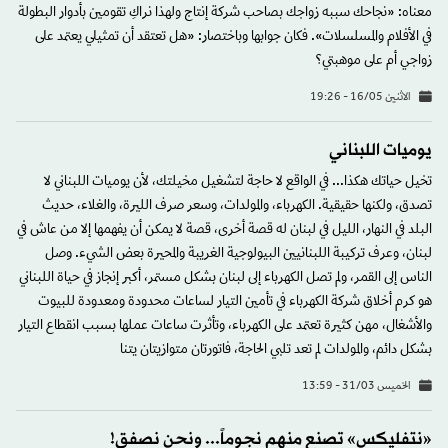
معناه: «نجاحك سببه زواجك بصاحب شركة إنتاج ولهذا نراكِ تقومين بأدوار البطولة
في الأفلام والمسلسلات». فكان جوابها وباختصار: «هل تعتقد أن تمثيلي يعتمد على
زواجي أم على موهبتي؟
الاثنين 16/05 - 19:26
يوميات اللبناني
تخيل حياتك هكذا... في الواقع لا حاجة لتشغيل مخيلتك، لأن يوميات اللبناني لا
تصدق، ولكنها حقيقية. الكهرباء، والمولدات، وسعر صرف الليرة، والغلاء، حديث
البلد في النهار، الليل في لبنان له قصة أخرى، قصة لا يمكن أن يفهمها إلا من عاش في
لبنان، وعرف تركيبة اللبنانيين البيولوجية الغريبة والمحيرة بعض الشيء. وصل
الناس إلى القمر، ولم تصل الكهرباء إلى لبنان بشكل مستمر، أكبر إنجاز في حياة اللبناني
هو كرم أخلاق شركة الكهرباء في تأمين التيار لساعات محدودة ومعدودة للبيوت
والأشغال، مهن كثيرة تعتمد على الكهرباء، وتأثرت ساعات عملها بسبب انقطاع التيار
بشكل دائم، والمولدات لم تعد تلبي الحاجة، فاتورتان متوازيتان يتنا
الخميس 31/03 - 13:59
«نتفليكس» تصنع منهم نجوماً... ونحن نصفق!