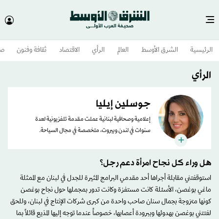
الرئيسية
الشرق الأوسط​
العالم
الرأي
الاقتصاد
ثقافة وفنون
صح
الرأي
جوسلين إيليا
إعلامية وصحافية لبنانية عملت مقدمة تلفزيونية لعدة
سنوات في لندن وبيروت، متخصصة في مجال السياحة.
هل وراء كل نجاح امرأة دعم رجل؟
استوقفتني مقابلة أجراها أحد مقدمي البرامج المثيرة للجدل في لبنان مع الممثلة
ماغي بوغصن، الأسئلة كانت مستفزة وكانت تدور بمجملها حول نجاح بوغصن
كونها متزوجة بجمال سنان صاحب واحدة من كبرى شركات الإنتاج في لبنان، وللحق
لفتتني بوغصن بهدوئها وببرودة أعصابها، خصوصاً عندما توجه إليها المذيع قائلاً بما