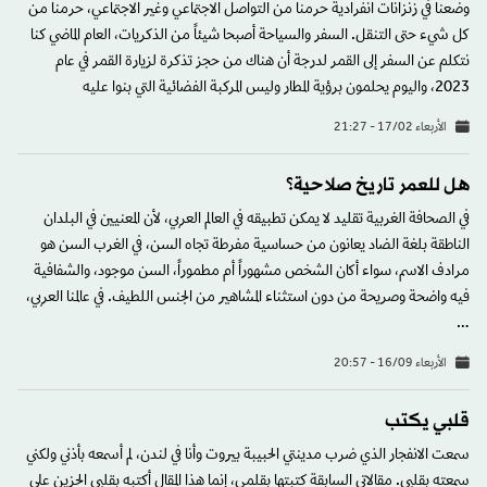
وضعنا في زنزانات انفرادية حرمنا من التواصل الاجتماعي وغير الاجتماعي، حرمنا من
كل شيء حتى التنقل. السفر والسياحة أصبحا شيئاً من الذكريات، العام الماضي كنا
نتكلم عن السفر إلى القمر لدرجة أن هناك من حجز تذكرة لزيارة القمر في عام
2023، واليوم يحلمون برؤية المطار وليس المركبة الفضائية التي بنوا عليه
الأربعاء 17/02 - 21:27
هل للعمر تاريخ صلاحية؟
في الصحافة الغربية تقليد لا يمكن تطبيقه في العالم العربي، لأن المعنيين في البلدان
الناطقة بلغة الضاد يعانون من حساسية مفرطة تجاه السن، في الغرب السن هو
مرادف الاسم، سواء أكان الشخص مشهوراً أم مطموراً، السن موجود، والشفافية
فيه واضحة وصريحة من دون استثناء المشاهير من الجنس اللطيف. في عالمنا العربي،
…
الأربعاء 16/09 - 20:57
قلبي يكتب
سمعت الانفجار الذي ضرب مدينتي الحبيبة بيروت وأنا في لندن، لم أسمعه بأذني ولكني
سمعته بقلبي. مقالاتي السابقة كتبتها بقلمي، إنما هذا المقال أكتبه بقلبي الحزين على