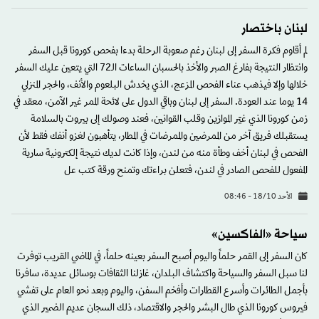
لبنان باختصار
لم أقاوم فكرة السفر إلى لبنان رغم صعوبة الرحلة بدءا بفحص كورونا قبل السفر
وانتظار النتيجة بفارغ الصبر والأخذ بالحسبان الساعات الـ72 التي يتعين عليك السفر
خلالها وإلا فيذهب عناء الفحص المزعج، الذي يخدش البلعوم والأنف، والحجر المنزلي
14 يوما عند العودة. السفر إلى لبنان وباقي الدول على لائحة الممر غير الآمن، معقد في
زمن كورونا الذي غيّر الموازين وقلب القوانين، فعند وصولك إلى بيروت بالسلامة
يستقبلك فريق آخر من الممرضين والممرضات في المطار، يتأهبون لغزو أنفك فقط لأن
الفحص في لبنان أخف وطأة منه من لندن، وإذا كانت لديك نتيجة إلكترونية سارية
المفعول للفحص الصادر في لندن، فتعلن براءتك وتمنح ورقة كتب عل
الأحد 18/10 - 08:46
سياحة «الفاكسين»
كان السفر إلى القمر حلماً واليوم أصبح السفر بعينه حلماً، في الماضي القريب توفرت
لنا سبل السفر والسياحة واكتشاف البلدان، غازلنا الثقافات بوسائل عديدة، سافرنا
بأجمل الطائرات وأسرع القطارات وأفخم السفن، واليوم وبعد نحو العام على تفشي
فيروس كورونا الذي طال البشر والحجر والاقتصاد، ذلك السجان عديم الضمير الذي