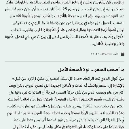
في الماضي كان المغتربون يحنّون إلى الخبز اللبناني والجبن البلدي والزعتر والحلويات، وأذكر
بعد كل زيارة إلى لبنان الحبيب على مدى 25 عاماً كان لا بد من أن تكون حقيبة السفر
عند العودة من بيروت إلى لندن مدججة بالمأكولات والأطايب وحتى الأدوية لأنه من
الصعب الحصول على دواء في بريطانيا من دون وصفة طبية. اليوم، وبعد تعرض
لبنان لأسوأ أزمة اقتصادية ومالية ونقص حاد في الأدوية والحليب والخبز... تبدلت
الأحوال وأصبحت حقيبة الأمتعة المسافرة من لندن إلى بيروت هي التي تحمل الأدوية
والخبز وحليب الأطفال...
الأحد 05/09 - 11:13
ما أصعب السفر... لولا فسحة الأمل
من أقوال الدلاي لاما الرائعة: «مرة كل سنة، اذهب إلى مكان لم تزره من قبل»
بالإشارة إلى السفر واكتشاف الذات والأماكن الجديدة التي تغذي الروح. ولكن وبعد
أكثر من عام ونصف العام من شل حركة السفر، لدرجة أن الطائرات هي ذاتها على
وشك أن تنسى شعور التحليق في الأجواء المفتوحة، فيمكن القول بأن الجائحة أضاعت
الكثير من حياتنا ومن غذائنا الروحي. هناك من يقول: «السفر هو عبارة عن كتاب،
وهؤلاء الذين لا يسافرون قرأوا صفحة واحدة فقط»، وهذا القول ينطبق علينا اليوم
في ظل العزلة التي عانينا منها على مر أشهر طويلة، مما أثر ليس فقط على نمط
حياتنا، إنما على ذهننا وذكائنا، لأن التقوقع في مكان واحد ليس مفيداً، كما أن ال