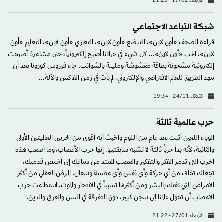
الأربعاء 17/02 - 21:25
شبكة التباعد الاجتماعي
قراءة الصحف «أون لاين»، التبضع «أون لاين»، التعازي «أون لاين»، التعليم «أون
لاين»، الحب «أون لاين»... كل شيء في حياتنا أصبح إلكترونياً، حتى مشاعرنا أصبحت
إلكترونية مشحونة بطاقة مغشوشة ومليئة بالشوائب. جاء فيروس كورونا بعد أن
مهد الطريق للعالم الافتراضي والإلكتروني، لم يأت في زمن الفاكس والآلة…
الثلاثاء 24/11 - 19:34
حرب عالمية ثالثة
الوباء اللعين أثبت بعد عام من اللؤم والخبث أنه أقوى من الحربين العالميتين الأولى
والثانية، لأنه بدأ حرباً ثالثة لا تشبه سابقتيها، إنها حرب الأعصاب، وما أصعب هذه
الحرب التي تدمر الفكر والتفكير والعصب الممتد من دماغك إلى أخمص قدميك،
تجعلك تخاف من أي حركة وأي نفس وأي عطسة وسعال. المرض العقلي من أكثر
الأمراض التي تفتك بالبشر ومن أكثرها تسبباً في الانتحار والموت. استطاعت حرب
الأعصاب أن تحول عالمنا إلى سجن كبير، دون التفرقة في السن والعرق والدين.
الأربعاء 27/01 - 21:22