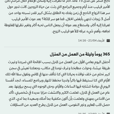
ناجح استمر على مدى 73 عاماً. أكثر ما تطرقت إليه وسائل الإعلام خلال مراسم دفن
الأمير فيليب منذ أيام وجميع البرامج التي بثت عن حياة الزوجين كانت تدور حول
سر هذا الزواج الناجح في زمن يفتك به الطلاق بشكل كبير تقدر نسبته بواحد من
أصل 3 زيجات تنتهي بأبغض الحلال. فما هو سر الملكة؟ بعد موت الأمير فيليب
تعرفنا إليه أكثر، واستطاع بعد موته أن يجعل الناس تحبه أكثر وتغير نظرتها المغلوطة
تجاهه، وأهم شيء عرفه الملأ هو فيليب الزوج.
الأربعاء 21/04 - 14:16
365 يوماً وليلة من العمل من المنزل
أحتفل اليوم بعامي الأول من العمل من المنزل بسبب الجائحة التي ضربتنا وغيرت
طريقة عيشنا، وحولت مطابخنا وغرف نومنا إلى مكاتب، وجعلتنا نعيش في سجن
كبير نحلم من خلف نوافذه بحياتنا التي كنا نتأفف منها في الماضي ونقول سقا الله تلك
الأيام التي كنا نستيقظ فيها باكراً ولدينا مخطط للنهار وبرنامج للمساء، لنجد أنفسنا
اليوم في دوامة تتشابه فيها الساعات والأيام، وحتى الوجوه التي يسمح برؤيتها. بعد
عام من العمل في المنزل، تعلمت الكثير واكتشفت مزايا عديدة في شخصيتي، تأكد
من اقتناعي بمهنتي وتعلمت بأن أكون مكتفية بما أملك وسعيدة بما لدي. الذي
حصل قلب المعايير وغيّر النفوس، العمل من المنزل يطرح العديد من التساؤلات