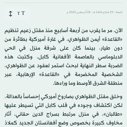
T
الجمعة - 29 مُحرَّم 1444 هـ - 26 أغسطس 2022 م
T
الآن، مر ما يقرب من أربعة أسابيع منذ مقتل زعيم تنظيم
«القاعدة» أيمن الظواهري، في غارة أميركية بطائرة من
دون طيار، بينما كان على شرفة منزل في الحي
الدبلوماسي بالعاصمة الأفغانية كابل. وكتبت هذه
الضربة سطر النهاية لبحث استمر لعقود عن الظواهري،
الشخصية المخضرمة في «القاعدة» الإرهابية، عبر
منطقة الشرق الأوسط وما وراءها.
وخلق مقتل الظواهري بصاروخ أميركي إحساساً بالعدالة.
لكن اكتشاف وجوده في قلب كابل التي تسيطر عليها
«طالبان»، في منزل مرتبط بسراج الدين حقاني، أثار
مخاوف كبيرة بخصوص وضع أفغانستان الجديد كملاذ