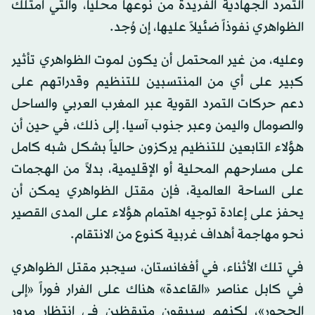
التمرد الجهادية الفريدة من نوعها محلياً، والتي امتلك
الظواهري نفوذاً ضئيلاً عليها، إن وُجد.
وعليه، من غير المحتمل أن يكون لموت الظواهري تأثير
كبير على أي من المنتسبين للتنظيم وقدراتهم على
دعم حركات التمرد القوية عبر المغرب العربي والساحل
والصومال واليمن وعبر جنوب آسيا. إلى ذلك، في حين أن
هؤلاء التابعين للتنظيم يركزون حالياً بشكل شبه كامل
على مسارحهم المحلية أو الإقليمية، بدلاً من الهجمات
على الساحة العالمية، فإن مقتل الظواهري يمكن أن
يحفز على إعادة توجيه اهتمام هؤلاء على المدى القصير
نحو مهاجمة أهداف غربية كنوع من الانتقام.
في تلك الأثناء، في أفغانستان، سيجبر مقتل الظواهري
في كابل عناصر «القاعدة» هناك على الفرار فوراً «إلى
الجحور»، لكنهم سيبقون متيقظين في انتظار مرور