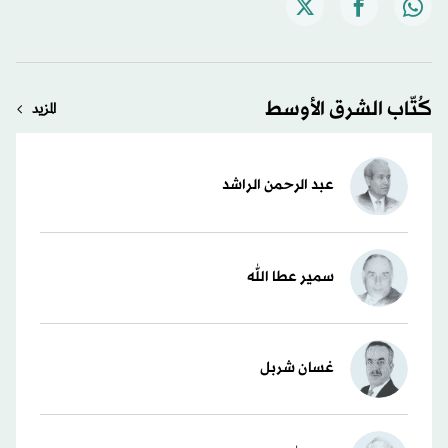
كُتّاب الشرق الأوسط
المزيد
عبد الرحمن الراشد
سمير عطا الله
غسان شربل