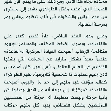
محددة تجاه هذا الأمر. ومع ذلك، على ما يبدو، فإن شهر
الصمت الذي أعقب مقتل الظواهري يشير إلى مستوى
من عدم اليقين والشكوك في قلب تنظيم إرهابي يمر
بمرحلة انتقالية.
وعلى مدى العقد الماضي، طرأ تغيير كبير على
«القاعدة». وبسبب الضغط المكثف والمستمر لجهود
مكافحة الإرهاب، أصبحت القيادة المركزية لـ«القاعدة»
عنصراً بعيداً بشكل متزايد عن الحملات التي يشنها
التنظيم في العالم الحقيقي. ففي حين كان أسامة بن
لادن زعيم عمليات ذا شخصية كاريزمية، ظهر الظواهري
كعالم مؤقت غير ملهم إلى حد ما. واليوم، أصبحت
«القاعدة» لامركزية، إلى درجة أنه من الأدق وصفها الآن
بأنها حركة وليست تنظيماً، أي حركة من المنتسبين
المرتبطين بشكل فضفاض، يدير كل منهم حركات