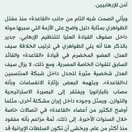
آمن للإرهابيين.
ويأتي الصمت شبه التام من جانب «القاعدة» منذ مقتل
الظواهري بمثابة دليل واضح على الأزمة التي سببها موته
داخل صفوف القيادة العليا للتنظيم الإرهابي. جدير
بالذكر هنا أنه يلي الظواهري في ترتيب الخلافة سيف
العدل، العضو المخضرم في قيادة «القاعدة» والقائد
السابق للقوات الخاصة المصرية. ومع ذلك، لا يزال سيف
العدل شخصية مثيرة للجدل داخل شبكة المنتسبين
لـ«القاعدة»، ويتهمه البعض بإثارة الانقسامات وبأنه
مصاب بالبارانويا ويفتقر إلى البصيرة الاستراتيجية
والتوازن. ويمثل وجوده داخل إيران مشكلة أخرى، مثلما
أوضح الكثير من أعضاء «القاعدة» في اتصالات خاصة
خلال السنوات الأخيرة. إلى ذلك، ثمة مزاعم بأنه مفقود
منذ أكثر من عام، ويخشى أن تكون السلطات الإيرانية قد