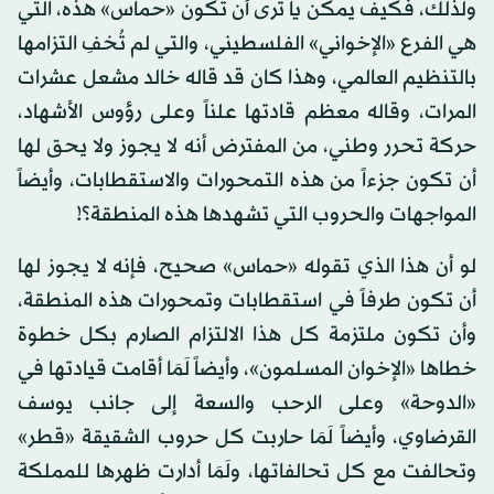
ولذلك، فكيف يمكن يا ترى أن تكون «حماس» هذه، التي
هي الفرع «الإخواني» الفلسطيني، والتي لم تُخفِ التزامها
بالتنظيم العالمي، وهذا كان قد قاله خالد مشعل عشرات
المرات، وقاله معظم قادتها علناً وعلى رؤوس الأشهاد،
حركة تحرر وطني، من المفترض أنه لا يجوز ولا يحق لها
أن تكون جزءاً من هذه التمحورات والاستقطابات، وأيضاً
المواجهات والحروب التي تشهدها هذه المنطقة؟!
لو أن هذا الذي تقوله «حماس» صحيح، فإنه لا يجوز لها
أن تكون طرفاً في استقطابات وتمحورات هذه المنطقة،
وأن تكون ملتزمة كل هذا الالتزام الصارم بكل خطوة
خطاها «الإخوان المسلمون»، وأيضاً لَمَا أقامت قيادتها في
«الدوحة» وعلى الرحب والسعة إلى جانب يوسف
القرضاوي، وأيضاً لَمَا حاربت كل حروب الشقيقة «قطر»
وتحالفت مع كل تحالفاتها، ولَمَا أدارت ظهرها للمملكة