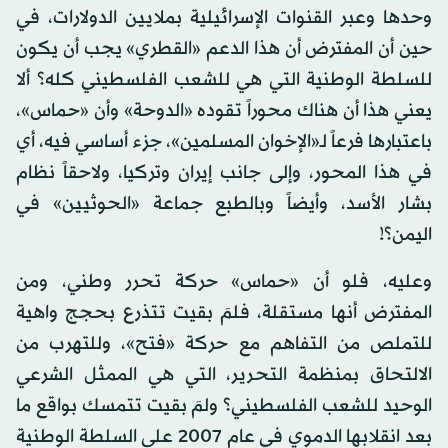
وحدها وعبر القنوات الإسرائيلية بملايين الدولارات، في
حين أن المفترض أن هذا الدعم «القطري» يجب أن يكون
للسلطة الوطنية التي هي للشعب الفلسطيني كله؟ ألا
يعني هذا أن هناك محوراً تقوده «الدوحة» وأن «حماس»،
باعتبارها فرعاً لـ«الإخوان المسلمين»، جزء أساسي فيه، أي
في هذا المحور، وإلى جانب إيران وتركيا، ولاحقاً نظام
بشار الأسد، وأيضاً وبالطبع جماعة «الحوثيين» في
اليمن؟!
وعليه، فلو أن «حماس» حركة تحرر وطني، ومن
المفترض أنها مستقلة، فلمَ بقيت تتذرع بحجج واهية
للتملص من التفاهم مع حركة «فتح»، وللتهرب من
الالتحاق بمنظمة التحرير، التي هي الممثل الشرعي
الوحيد للشعب الفلسطيني؟ ولمَ بقيت تتمسك بواقع ما
بعد انقلابها الدموي في عام 2007 على السلطة الوطنية