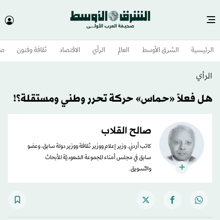
الرئيسية
الشرق الأوسط​
العالم
الرأي
الاقتصاد
ثقافة وفنون
صح
الرأي
هل فعلاً «حماس» حركة تحرر وطني ومستقلة؟!
صالح القلاب
كاتب أردني. وزير إعلام ووزير ثقافة ووزير دولة سابق، وعضو
سابق في مجلس أمناء المجموعة السّعوديّة للأبحاث
والتّسويق.