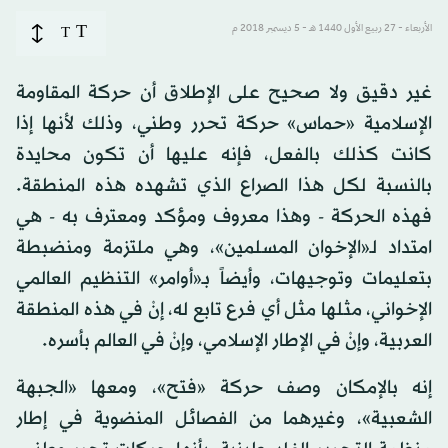
T
الأربعاء - 27 ربيع الأول 1440 هـ - 5 ديسمبر 2018 م
T
غير دقيق ولا صحيح على الإطلاق أن حركة المقاومة
الإسلامية «حماس» حركة تحرر وطني، وذلك لأنها إذا
كانت كذلك بالفعل، فإنه عليها أن تكون محايدة
بالنسبة لكل هذا الصراع الذي تشهده هذه المنطقة.
فهذه الحركة - وهذا معروف ومؤكد ومعترف به - هي
امتداد لـ«الإخوان المسلمين»، وهي ملتزمة ومنضبطة
بتعليمات وتوجيهات، وأيضاً بـ«أوامر» التنظيم العالمي
الإخواني، مثلها مثل أي فرع تابع له، إنْ في هذه المنطقة
العربية، وإنْ في الإطار الإسلامي، وإنْ في العالم بأسره.
إنه بالإمكان وصف حركة «فتح»، ومعها «الجبهة
الشعبية»، وغيرهما من الفصائل المنضوية في إطار