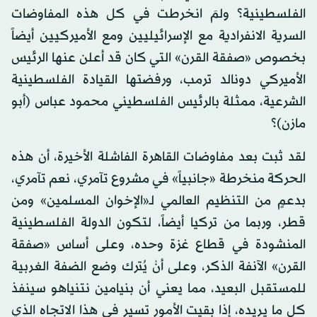
الفلسطينية؟ ولمَ انخرطت في كل هذه المفاوضات
السرية الانفرادية مع الإسرائيليين ومع الأميركيين أيضاً
بخصوص «صفقة القرن» التي كان قد أعلن عنها الرئيس
الأميركي دونالد ترمب، ورفضتها القيادة الفلسطينية
الشرعية، ممثلة بالرئيس الفلسطيني محمود عباس (أبو
مازن)؟
لقد ثبت بعد مفاوضات القاهرة الفاشلة الأخيرة، أن هذه
الحركة منخرطة «جانبياً» في مشروع تآمري، نعم تآمري،
بدعمٍ من التنظيم العالمي لـ«الإخوان المسلمين» ومن
قطر، وربما من تركيا أيضاً، لتكون الدولة الفلسطينية
المنشودة في قطاع غزة وحده، وعلى أساس «صفقة
القرن» الآنفة الذكر، وعلى أنْ يُترك وضع الضفة الغربية
للمستقبل البعيد، مما يعني أن بنيامين نتنياهو سينفذ
كل ما يريده، إذا بقيت الأمور تسير في هذا الاتجاه الذي