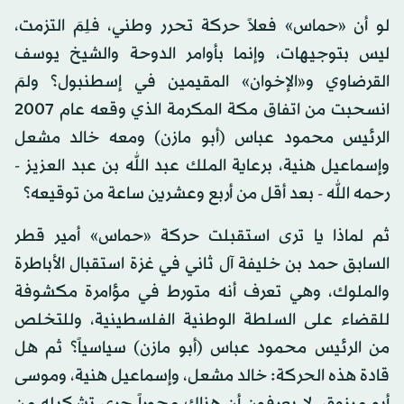
لو أن «حماس» فعلاً حركة تحرر وطني، فلِمَ التزمت،
ليس بتوجيهات، وإنما بأوامر الدوحة والشيخ يوسف
القرضاوي و«الإخوان» المقيمين في إسطنبول؟ ولمَ
انسحبت من اتفاق مكة المكرمة الذي وقعه عام 2007
الرئيس محمود عباس (أبو مازن) ومعه خالد مشعل
وإسماعيل هنية، برعاية الملك عبد الله بن عبد العزيز -
رحمه الله - بعد أقل من أربع وعشرين ساعة من توقيعه؟
ثم لماذا يا ترى استقبلت حركة «حماس» أمير قطر
السابق حمد بن خليفة آل ثاني في غزة استقبال الأباطرة
والملوك، وهي تعرف أنه متورط في مؤامرة مكشوفة
للقضاء على السلطة الوطنية الفلسطينية، وللتخلص
من الرئيس محمود عباس (أبو مازن) سياسياً؟ ثم هل
قادة هذه الحركة: خالد مشعل، وإسماعيل هنية، وموسى