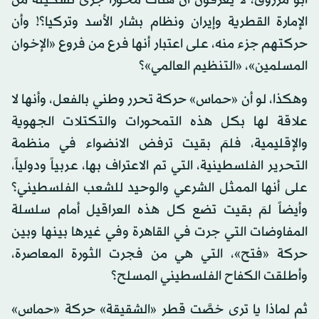
أبو مرزوق، لا يعرفون أن هناك محوراً جرى تشكيله من
الإمارة القطرية وإيران ونظام بشار الأسد وتركيا؟! وأن
حركتهم جزء منه، على اعتبار أنها فرع من فروع «الإخوان
المسلمين»، «التنظيم العالمي»؟
وهكذا، لو أن «حماس» حركة تحرر وطني بالفعل، وأنها لا
علاقة لها بكل هذه التمحورات والتكتلات الجهوية
والإقليمية، فلمَ بقيت ترفض الانضواء في منظمة
التحرير الفلسطينية، التي تم الاعتراف بها، عربياً ودولياً،
على أنها الممثل الشرعي والوحيد للشعب الفلسطيني؟
وأيضاً لمَ بقيت تضع كل هذه العراقيل أمام سلسلة
المفاوضات التي جرت في القاهرة وفي غيرها بينها وبين
حركة «فتح»، التي هي من فجرت الثورة المعاصرة،
وأطلقت الكفاح الفلسطيني المسلح؟
ثم لماذا يا ترى خصَّت قطر «الشقيقة» حركة «حماس»