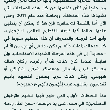
منظمة التحرير الفلسطينية، بأنها حركات تحرر وطني،
من حقها أن تنأى بنفسها عن كل هذه الصراعات التي
تشهدها هذه المنطقة، وبخاصة منذ عام 2011 وحتى
الآن، أما بالنسبة لـ«حماس» فإن هذا لا يمكن أن ينطبق
عليها، طالما أنها تابعة للتنظيم العالمي لـ«الإخوان»،
وأنها أحد فروعه، والمعروف أن هذا التنظيم متورط في
كل هذه الصراعات، وأنه لم يكن - ولا في أي يوم من الأيام
– محايداً، إنْ في هذه المرحلة الشديدة الاستقطاب، وإنْ
سابقاً، عندما كان هناك شرقٌ وغرب، وكان هناك
معسكر غربي رأسمالي ومعسكر شرقي اشتراكي أو
شيوعي، وكان هناك عرب يصفون أنفسهم بأنهم
تقدميون، يقابلهم عرب يُتَّهَمون بأنهم «رجعيون»!
منذ اللحظات الأولى، التي ظهر فيها تنظيم «الإخوان
المسلمين» في مصر، على يد مؤسسه حسن البنا، ومعه