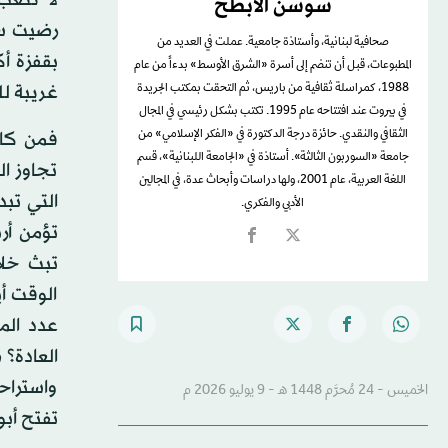
سوسن الأبطح
رضيت ساب
صحافية لبنانية، وأستاذة جامعية. عملت في العديد من
بقفزة أك
المطبوعات، قبل أن تنضم إلى أسرة «الشرق الأوسط» بدءاً من عام
غريبة ل
1988، كمراسلة ثقافية من باريس، ثم التحقت بمكتب الجريدة
في بيروت عند افتتاحه عام 1995. تكتب بشكل رئيسي في المجال
فمن كان
الثقافي والنقدي. حائزة درجة الدكتورة في «الفكر الإسلامي» من
جامعة «السوربون الثالثة». أستاذة في «الجامعة اللبنانية»، قسم
تجاوز ا
اللغة العربية، عام 2001، ولها دراسات وأبحاث عدة، في المجالين
التي تبد
الأدبي والفكري.
تبث خلا
الوقت أي
واستراحا
الخميس - 24 مُحرَّم 1448 هـ - 9 يوليو 2026 م
تفتح أبو