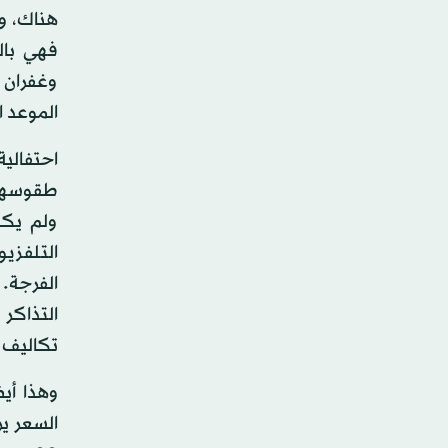
هناك، وف
فهي بال
وغفران 
الموعد ا
احتفالي
طقوسها 
ولم يكن
التلفزي
الفرجة.
التذاكر
تكاليف ا
وهذا أيض
السعر ي