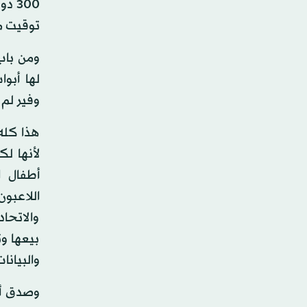
300 
توقيت 
ومن باب 
لها أبو
وفير لم 
هذا كله 
لأنها ل
أطفال ا
اللاعبو
والاتحاد
بيعها وت
والبيانا
وصدق أو 