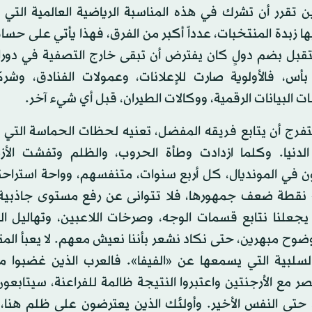
 تقرر أن تشرك في هذه المناسبة الرياضية العالمية التي
ا زبدة المنتخبات، عدداً أكبر من الفرق، فهذا يأتي على حساب
قبل بضم دولٍ كان يفترض أن تبقى خارج التصفية في دورا
بأس، فالأولوية صارت للإعلانات، وعمولات الفنادق، وشرك
البيانات الرقمية، ووكالات الطيران، قبل أي شيء آخر.
متفرج أن يتابع فريقه المفضل، تعنيه لحظات الحماسة التي
لدنيا. وكلما ازدادت وطأة الحروب، والظلم وتفشت الأز
ون في المونديال، كل أربع سنوات، متنفسهم، وواحة استراح
» نقطة ضعف جمهورها، فلا تتوانى عن رفع مستوى جاذبية م
 يجعلنا نتابع قسمات الوجه، وصرخات اللاعبين، وتهاليل 
ضوح مبهرين، حتى نكاد نشعر بأننا نعيش معهم. لا يعبأ الم
 السلبية التي يسمعها عن «الفيفا». فالعرب الذين غضبوا
صر مع الأرجنتين واعتبروا النتيجة ظالمة للفراعنة، سيتابعون 
، حتى النفس الأخير. وأولئك الذين يعترضون على ظلم هنا، 