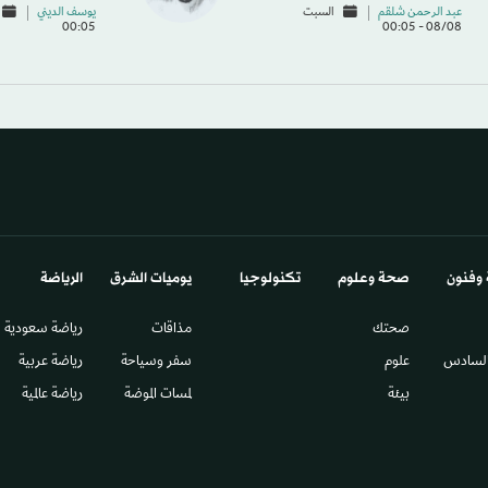
عبد الرحمن شلقم
السبت
يوسف الديني
00:05
08/08 - 00:05
 وفنون
صحة وعلوم
تكنولوجيا
يوميات الشرق​
الرياضة
صحتك
مذاقات
رياضة سعودية
السادس​
علوم
سفر وسياحة
رياضة عربية
بيئة
لمسات الموضة
رياضة عالمية