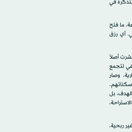
التذكرة في
ة، ما فتح
ي، أي رزق
شرت أصلاً
في لتجمع
ية، وصار
وسكناتهم.
الهدف، بل
لاستراحة،
ير ربحية،