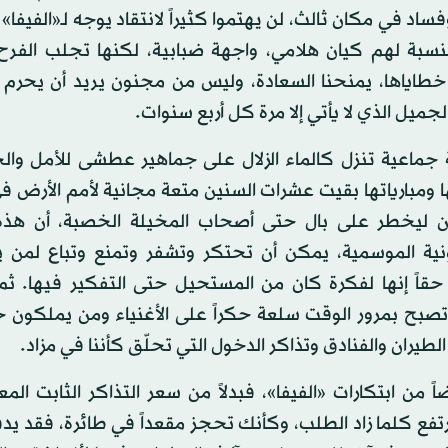
ساد في مكان ثالث، لن يهتموا كثيراً لانتقاد يوجه لـ«الفيفا»
نسبة لهم كيان هلامي، واجهة ضبابية، لكنها تجلب الفرح 
خطاياها، يمنحنا السعادة، وليس من مجنون يريد أن يحرم 
لجميل الذي لا يأتي إلا مرة كل أربع سنوات.
ة جماعية تنزل كالماء الزلال على جماهير عطشى للأمل وال
ومبارياتها بقيت عشرات السنين متعة مجانية لأمم الأرض في
 ليخطر على بال حتى أصحاب المخيلة الخصبة، أن هذه
ونية الموسمية، يمكن أن تحتكر وتشفر وتمنع وتباع لمن 
 حقاً إنها لفكرة كان من المستحيل حتى التفكير فيها. ثم
 تصبح بمرور الوقت سلعة حكراً على الأغنياء ومن يملكون
لطيران والفنادق وتذاكر الدخول التي تحلّق كأننا في مزاد.
اً من ابتكارات «الفيفا»، فبدلاً من سعر التذاكر الثابت المع
رتفع كلما زاد الطلب، وكأنك تحجز مقعداً في طائرة، فقد