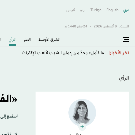
عربي
English
Türkçe
اردو
فارسى
السبت,
8 أغسطس 2026
-
24 صفَر 1448 هـ
الشرق الأوسط​
العالم
الرأي
ا
الأهلي يتعاقد مع رديف 4 مواسم... ويطرح تذاكر «النخبة»
آخر الأخبار
الرأي
«الفي
استمع إلى 
لا تتعب