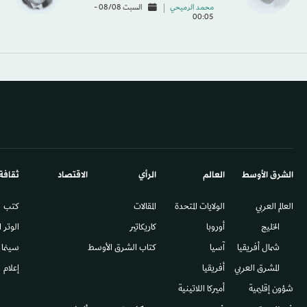
محمد الرميحي
السبت 08/08 -
00:05
الشرق الأوسط​
العالم
الرأي
الاقتصاد
ثقافة
العالم العربي
الولايات المتحدة
المقالات
كتب
الخليج
أوروبا
كاريكاتير
الوتر 
شمال أفريقيا
آسيا
كتاب الشرق الأوسط
سينما
المشرق العربي
أفريقيا
إعلام
شؤون إقليمية
أميركا اللاتينية