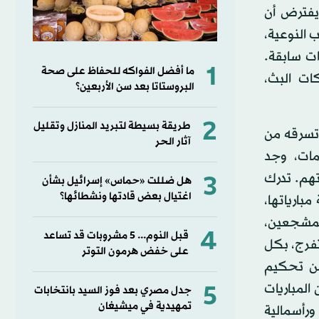
 يفترض أن
 النوعية،
ت سابقة.
1
ما أفضل الفواكه للحفاظ على صحة
ات البث،
البروستاتا بعد سن الأربعين؟
2
طريقة بسيطة لتبريد المنازل وتقليل
 تسرقه من
آثار الحر
مات، وجد
تهم. تدرك
3
هل ضللت «حماس» إسرائيل بشأن
اغتيال بعض قادتها ونشطائها؟
بارياتها،
المشجعين،
4
قبل النوم... 5 مشروبات قد تساعد
تفرج، بكل
على خفض هرمون التوتر
 من تحكيم
5
المباريات
جدل مصري بعد فوز السيد بانتخابات
تمهيدية في ميشيغان
ورأسمالية