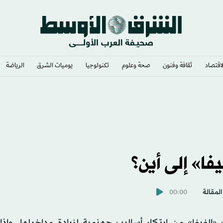
لاقتصاد
ثقافة وفنون
صحة وعلوم
تكنولوجيا
يوميات الشرق​
الرياضة
فا» إلى أين؟
المقالة
00:00
 «الفيفا» من ابتكار أساليب جهنمية لزيادة مداخيلها. وإذ