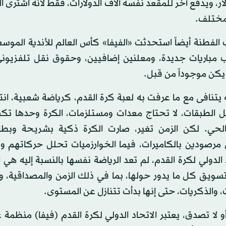
دولار، ويدفع آخر للمقعد نفسه آلاف الدولارات، فقط لأنه اشترى 
مختلف.
الفطنة أيضاً استحدثت «الفيفا» كأس العالم للأندية الموسع
اب مباريات جديدة، ومعلنين إضافيين، وحقوق نقل تلفزيون
يكن موجوداً من قبل.
يتنافى مع ما عرفت به لعبة كرة القدم، كرياضة شعبية، انت
كل الطبقات، لا تحتاج معدات ومستلزمات، الكرة وحدها تك
لحي. لكن الزمن تغير، صارت الكرة ذكية بشريحة وبطار
ن مرصودين بالكاميرات، فيما الخوارزميات تحلل حركاتهم 
 الدولي لكرة القدم، لم تعد الرياضة نفسها بالنسبة إليه هي 
سويق كل ما يدور حولها، بما في ذلك الزمن والمصداقية، وا
ت، والذكريات، حتى إنها بدأت تتنازل عن المستوى.
لا تصدق، يعتبر الاتحاد الدولي لكرة القدم (فيفا) منظمة غ