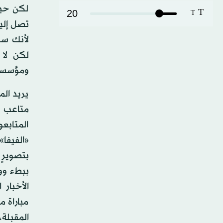
لكن حين
T
20
T
تصل إليه
لأنك ست
لكن لا 
ومؤسسات 
يريد ال
متاعب ا
المتابع
«الفيفا
بتصويرٍ
ببطء وو
الأخبار
مباراة م
المقبلة