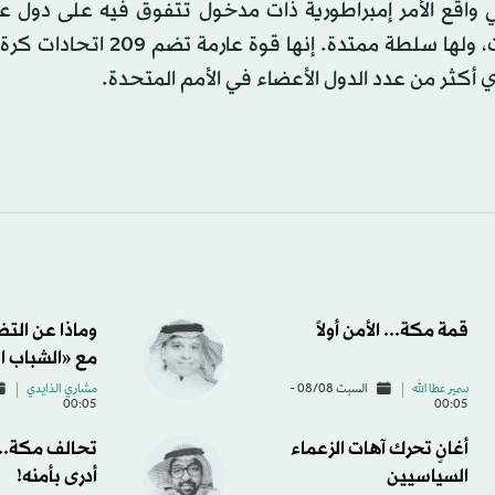
 واقع الأمر إمبراطورية ذات مدخول تتفوق فيه على دول عد
المليارات، ولها سلطة ممتدة. إنها قوة عار
أي أكثر من عدد الدول الأعضاء في الأمم المتحدة.
قمة مكة... الأمن أولاً
وماذا عن الت
مع «الشباب ا
سمير عطا الله
السبت 08/08 -
مشاري الذايدي
00:05
00:05
أغانٍ تحرك آهات الزعماء
تحالف مكة... 
السياسيين
أدرى بأمنه!