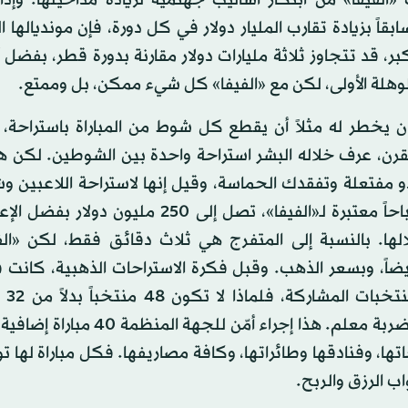
قاً بزيادة تقارب المليار دولار في كل دورة، فإن مونديالها ا
بر، قد تتجاوز ثلاثة مليارات دولار مقارنة بدورة قطر، بفضل أ
لوهلة الأولى، لكن مع «الفيفا» كل شيء ممكن، بل وممتع.
 يخطر له مثلاً أن يقطع كل شوط من المباراة باستراحة، 
لقرن، عرف خلاله البشر استراحة واحدة بين الشوطين. لكن ه
و مفتعلة وتفقدك الحماسة، وقيل إنها لاستراحة اللاعبين وش
تؤمن أرباحاً معتبرة لـ«الفيفا»، تصل إلى 250 مليون دول
لها. بالنسبة إلى المتفرج هي ثلاث دقائق فقط، لكن «الف
ضاً، وبسعر الذهب. وقبل فكرة الاستراحات الذهبية، كانت ف
عدد ال
العادة؟ ضربة معلم. هذا إجراء أمّن للجهة الم
تها، وفنادقها وطائراتها، وكافة مصاريفها. فكل مباراة لها تو
اب الرزق والربح.