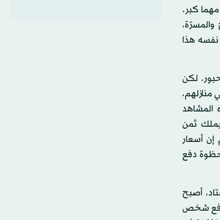
 مهما كبر.
والمسرّة،
نفسه هذا
حبور. لكن
 منازلهم،
 المشاهد
يملك ثمن
 إن أسعار
 حظوة دفع
تاد، أصبح
 يدفع شخص