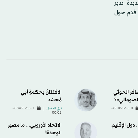
يدة، تدير
مة تضم 209 اتحادات كرة قدم حول
ضافر الحوثي
الافتتانُ بحكمةِ أبي
لصومالي»؟
مُحسَّد
السبت 08/08 -
تركي الدخيل
السبت 08/08 -
00:05
دول الإقليم
الاتحاد الأوروبي... ما مصير
الوحدة؟