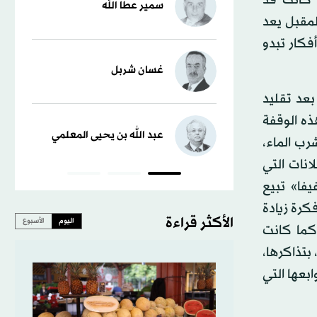
سمير عطا الله
لمقبل يعد
فكار تبدو
غسان شربل
بعد تقليد
ذه الوقفة
عبد الله بن يحيى المعلمي
رب الماء،
ار بفضل الإعلانات التي
يفا» تبيع
كرة زيادة
الأكثر قراءة
اليوم
الأسبوع
منتخبات المشاركة، فلماذا لا تكون 48 منتخباً بدلاً من 32 كما كانت
نظمة 40 مباراة إضافية، بتذاكرها،
ابعها التي