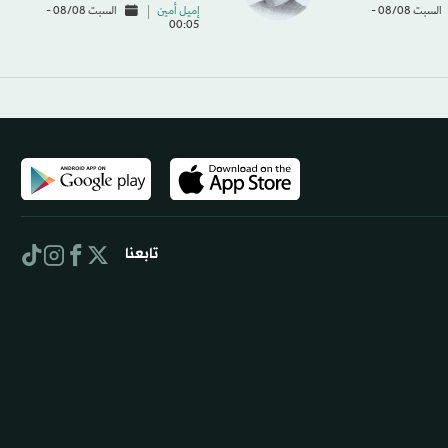
السبت 08/08 -
إميل أمين
السبت 08/08 -
00:05
تابعنا