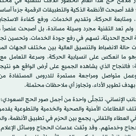
ز ملامح حج هذا العام الحضور اللافت للتقنية في مخت
فقد أصبحت الأنظمة الذكية والتطبيقات الرقمية جزءاً أساسياً
 ومتابعة الحركة، وتقديم الخدمات، ورفع كفاءة الاستجاب
. ولم تعد التقنية مجرد وسيلة مساندة، بل أصبحت عنصراً ر
الحج الحديثة، تسهم في رفع جودة الخدمات، وتحسين تجرب
ت حالة الانضباط والتنسيق العالية بين مختلف الجهات ال
هو ما انعكس على انسيابية الحركة، وسرعة التعامل مع 
ية؛ فالنجاح الذي يشاهده الجميع على أرض الواقع هو نتي
عمل متواصل ومراجعة مستمرة للدروس المستفادة من 
بهدف تطوير الأداء، وتجاوز أي ملاحظات محتملة.
انب الإنساني، تتجلَّى واحدة من أجمل صور الحج السعودي؛ 
ف القطاعات الأمنية والصحية والخدمية والتطوعية يقدمون
في العطاء والتفاني، يجمع بين الحزم في تطبيق الأنظمة، و
حجاج وخدمتهم. وقد وثقت عدسات الحجاج ووسائل الإعلام ا