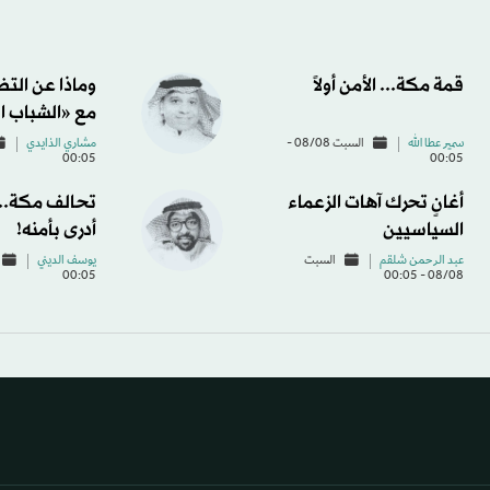
قمة مكة... الأمن أولاً
وماذا عن الت
مع «الشباب ا
سمير عطا الله
السبت 08/08 -
مشاري الذايدي
00:05
00:05
أغانٍ تحرك آهات الزعماء
تحالف مكة... 
السياسيين
أدرى بأمنه!
عبد الرحمن شلقم
السبت
يوسف الديني
00:05
08/08 - 00:05