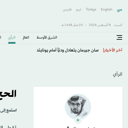
عربي
English
Türkçe
اردو
فارسى
السبت,
8 أغسطس 2026
-
24 صفَر 1448 هـ
الشرق الأوسط​
العالم
الرأي
ا
«تور دي فرانس»: انسحاب البطلة بريفو من المرحلة الأخير
آخر الأخبار
الرأي
الحج
استمع إلى 
تقول ال