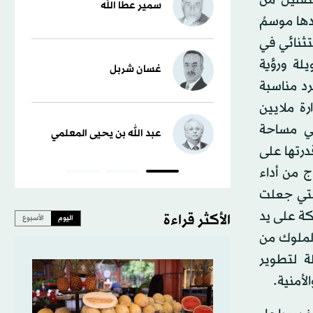
سمير عطا الله
دها موسمُ
تثنائي في
لة ورؤية
غسان شربل
د مناسبة
ة ملايين
في مساحة
عبد الله بن يحيى المعلمي
درتها على
ج من أداء
التي جعلت
كة على يد
الأكثر قراءة
اليوم
الأسبوع
الملوك من
ة لتطوير
لأمنية.