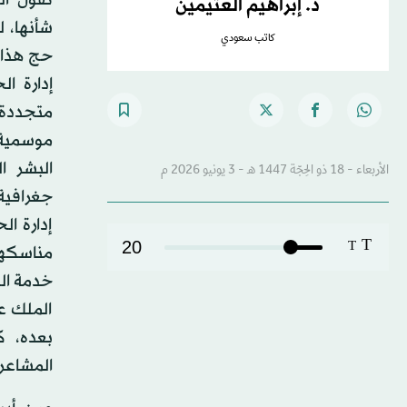
د. إبراهيم العثيمين
شأنها، ل
كاتب سعودي
حج هذا ا
إدارة ا
متجددة 
موسمية،
البشر ا
الأربعاء - 18 ذو الحِجّة 1447 هـ - 3 يونيو 2026 م
جغرافية
إدارة ا
T
20
T
مناسكهم
خدمة ال
الملك عب
بعده، ك
المشاعر 