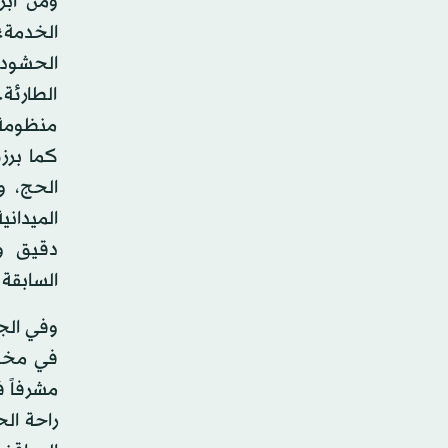
ومن أبر
الخدمة؛ 
الحشود،
الطارئة
منظومة 
كما برز
الحج، و
الميدان
دقيق و
السابقة 
وفي الج
في مختل
مشرفاً 
راحة ال