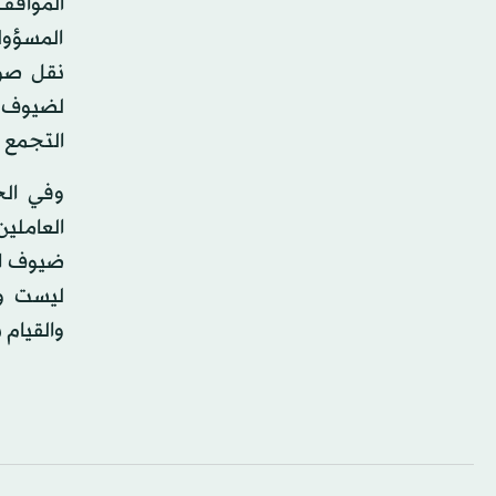
المواقف
المسؤولي
نقل صور
لضيوف ال
التجمع ا
وفي الخ
العاملي
ضيوف ال
ليست و
والقيام 