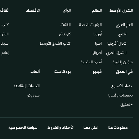
الشرق الأوسط​
العالم
الرأي
الاقتصاد
ثقافة
العالم العربي
الولايات المتحدة
المقالات
كتب
الخليج
أوروبا
كاريكاتير
الوتر 
شمال أفريقيا
آسيا
كتاب الشرق الأوسط
سينما
المشرق العربي
أفريقيا
إعلام
شؤون إقليمية
أميركا اللاتينية
في العمق
فيديو
بودكاست
ألعاب
حصاد الأسبوع
الكلمات المتقاطعة
تحقيقات وقضايا
سودوكو
+تحقيق
معلومات عنا
اعلن معنا
الأحكام والشروط
سياسة الخصوصية