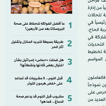
لف مراحل
 من إدارة
ة للحالات
ئيسياً في
1
ما أفضل الفواكه للحفاظ على صحة
البروستاتا بعد سن الأربعين؟
ة الحاج،
مشاركة في
2
طريقة بسيطة لتبريد المنازل وتقليل
التحديات
آثار الحر
جة تخطيط
المواسم
3
هل ضللت «حماس» إسرائيل بشأن
اغتيال بعض قادتها ونشطائها؟
فالعاملون
4
قبل النوم... 5 مشروبات قد تساعد
على خفض هرمون التوتر
 نموذجاً
الحرص على
5
مشروب قبل النوم قد يدعم صحة
لعديد من
الدماغ... فما هو؟