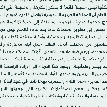
كنَّها تبقى حقيقة قائمة لا يمكن إنكارها. والحقيقة التي أك
لعام أن المملكة العربية السعودية تواصل تقديمَ نموذج اس
لحج وخدمة ضيوف الرحمن، مستندة إلى خبرة تراكمية طوي
تسعى إلى تطوير الخدمات عاماً بعد عام؛ فالحج ليس مجر
 بل عملية تنظيمية ولوجستية وأمنية معقدة تتطلب إدار
لقادمين من مختلف أنحاء العالم خلال أيام محدودة و
 محددة. ورغم ضخامة هذا التحدي، أثبتت المملكة مجدداً ق
لحشود بكفاءة عالية، وتوفير بيئة آمنة وميسرة تمكن الحجا
 بيسر وطمأنينة. ويعود هذا النجاح إلى الإرادة الراسخة 
حرمين الشريفين وقاصديهما أولوية وطنية منذ تأسيس الممل
د العزيز - رحمه الله - واستمرت نهجاً ثابتاً في عهد أبنائه 
ما يعكس حجم الاستثمارات الكبيرة التي وجهتها الدول
المقدسة والبنية التحتية وشبكات النقل والخدمات الصحية وا