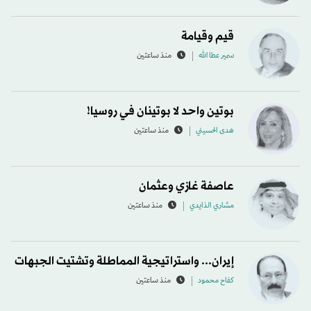
قيم وقيامة
سمير عطا الله
منذ ساعتين
بوتين واحد لا بوتينان في روسيا!
هدى الحسيني
منذ ساعتين
عاصفة غازي وعثمان
مشاري الذايدي
منذ ساعتين
إيران... واستراتيجية المماطلة وتشتيت الجبهات
كفاح محمود
منذ ساعتين