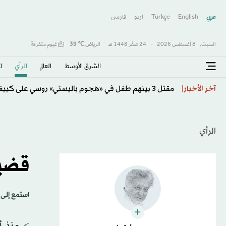
عربي
English
Türkçe
اردو
فارسى
السبت,
8 أغسطس 2026
-
24 صفَر 1448 هـ
الرياض
℃
39
غيوم متفرقة
الشرق الأوسط​
العالم
الرأي
ا
كولومبيا تتحول لليمين وتنصّب حليف ترمب «دي لا إسبرييا
آخر الأخبار
الرأي
قضية
استمع إلى 
> منذ أ