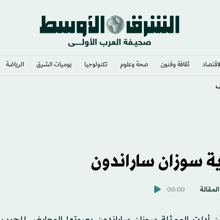
لاقتصاد
ثقافة وفنون
صحة وعلوم
تكنولوجيا
يوميات الشرق​
الرياضة
» رئيساً
 سوزان ساراندون
المقالة
00:00
ن أدلت الممثلة سوزان ساراندون بصوتها المعارض للحرب ع