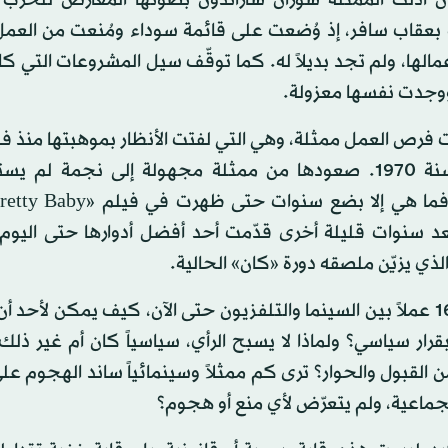
بعقاب سافر، إذ وُضعت على قائمة سوداء ومُنعت من العم
الها، ولم تجد بديلاً له. كما توقّف سيل المشروعات التي ك
ووجدت نفسها معزولة.
رص العمل ممثلة، وهي التي لفتت الأنظار بموهبتها منذ فيل
«جو» سنة 1970. صعودها من ممثلة مجهولة إلى نجمة لم يس
عد سنوات قليلة أخرى قدّمت أحد أفضل أدوارها حتى اليوم
الذي يزيّن ملصقه دورة «كان» الحالية.
> مع 169 عملاً بين السينما والتلفزيون حتى الآن، كيف يمكن لأحد أ
بقرار سياسي؟ ولماذا لا يسبح الرأي، سياسياً كان أم غير ذلك
لقبول والحوار؟ ترى كم ممثلاً وسينمائياً ساند الهجوم على غ
الجماعية، ولم يتعرّض لأي منع أو هجوم؟