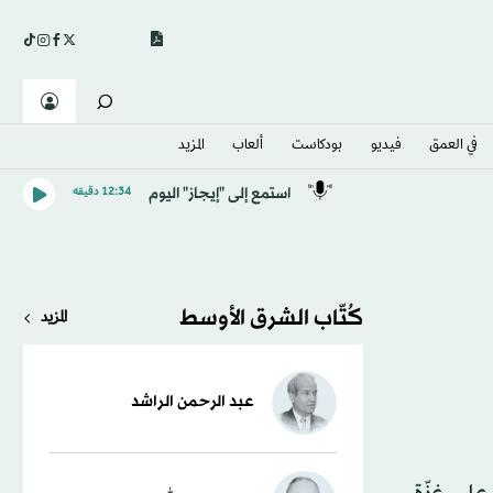
في العمق
فيديو
بودكاست
ألعاب
المزيد
استمع إلى "إيجاز" اليوم
12:34 دقيقه
كُتّاب الشرق الأوسط
المزيد
عبد الرحمن الراشد
لى غزّة،