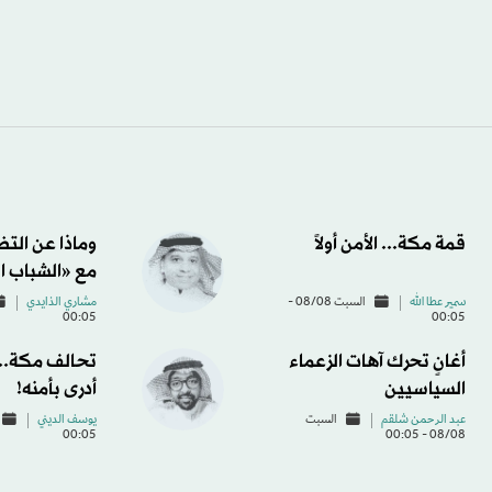
قمة مكة... الأمن أولاً
وماذا عن الت
مع «الشباب ا
سمير عطا الله
السبت 08/08 -
مشاري الذايدي
00:05
00:05
أغانٍ تحرك آهات الزعماء
تحالف مكة... 
السياسيين
أدرى بأمنه!
عبد الرحمن شلقم
السبت
يوسف الديني
00:05
08/08 - 00:05