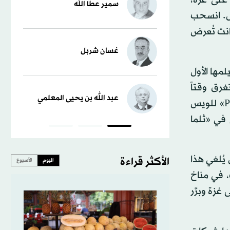
سمير عطا الله
ل. انسحب
انت تُعرض
غسان شربل
مها الأول
تغرق وقتاً
عبد الله بن يحيى المعلمي
طويلاً؛ فما هي إلا بضع سنوات حتى ظهرت في فيلم «Pretty Baby» للويس
 في «ثلما
ن يُلغي هذا
الأكثر قراءة
اليوم
الأسبوع
، في مناخ
زة وبرَّر