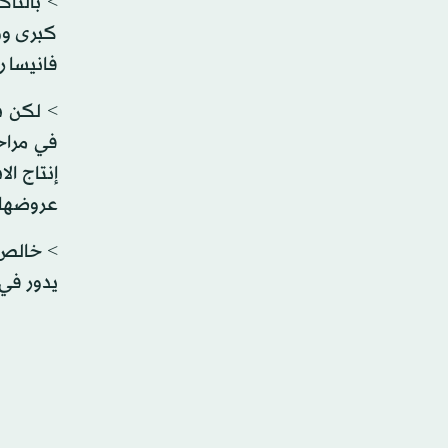
> بالتأك
كبرى وو
فانيسا 
في مراح
إنتاج ال
عروضها 
> خالص ا
يدور في 