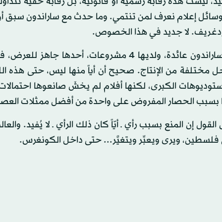
يد، ليست هذه رقابة رسمية أو قانونية، بل رقابة خفية تتداو
سائل إعلام نعرف لمن تنتمي. وما حدث مع ساراندون سبق أ
ردغريف. لا جديد في هذا الخصوص.
> لكن ساراندون عائدة، ولديها 4 مشروعات، أحدها جاهز للع
ل مختلفة من الإنتاج. صحيح أن أياً منها ليس، حتى هذه ا
استوديوهات الكبرى، لكنها أفلام لم يخشَ صانعوها احتمالا
بسبب الحصار المفروض على واحدة من أفضل ممثلات العصر
لقول إن المنع بسبب رأي ـ أيّاً كان ذلك الرأي ـ لا يُفيد. والعا
فلسطين، ويرى ويعبِّر ويتغيَّر... حتى داخل الكونغرس.