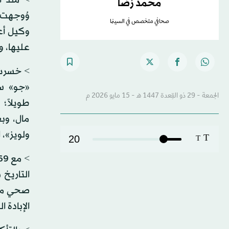
محمد رُضا
وُوجهت 
صحافي متخصص في السينما
وكيل أعم
عليها، 
> خسرت ف
الجمعة - 29 ذو القِعدة 1447 هـ - 15 مايو 2026 م
مال، وب
ولويز»، 
T
20
T
التاريخ 
صحي من ا
الإبادة 