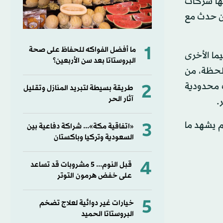
لها شركات
ن حدث مع
1
ما أفضل الفواكه للحفاظ على صحة
رض، فيما الأخرى
البروستاتا بعد سن الأربعين؟
للحظة، من
ت محدودية
2
طريقة بسيطة لتبريد المنازل وتقليل
آثار الحر
.
3
لم يشهد ما
«اتفاقية مكة»... شراكة دفاعية بين
السعودية وتركيا وباكستان
4
قبل النوم... 5 مشروبات قد تساعد
على خفض هرمون التوتر
5
خيارات غير دوائية لعلاج تضخم
البروستاتا الحميد