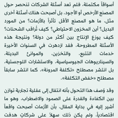
أسواقاً مكتملة، فلم تعد أسئلة الشركات تنحصر حول
المصنع الأرخص أو الأجود، بل أصبحت هناك أسئلة أخرى
مثل، ما هو المصنع الأقل تأثراً بالأزمات؟ من المورد
البديل؟ أين المخزون الاحتياطي؟ كيف تُراقب الشحنات؟
كيف يوزع الإنتاج بين أكثر من دولة؟ ونتيجة هذه
الأسئلة المطروحة، فقد ازدهرت في السنوات الأخيرة
خدمات التتبع، والتخزين، والموانئ البديلة،
والسيناريوهات الجيوسياسية، والاستشارات اللوجستية،
بل انتشر مصطلح «تكلفة المرونة»، كما انتشر سابقاً
مصطلح «خفض التكلفة».
وقد وُصف هذا التحول بأنه انتقال إلى عقلية تجارية توازن
بين الكفاءة والقدرة على الصمود والاضطراب، وهو ما
أشير إليه في بداية المقال، بأن الأزمات أصبحت واقعاً
اقتصادياً، ولم يكن ذلك سهلاً على شركاتٍ هدفت