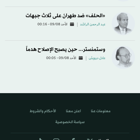
«الحلف» ضد طهرانَ على ثلاث جبهات
عبد الرحمن الراشد
الأحد 09/08 - 00:16
وستمنستر... حين يصبح الإصلاح هدماً
عادل درويش
الأحد 09/08 - 00:05
معلومات عنا
اعلن معنا
الأحكام والشروط
سياسة الخصوصية