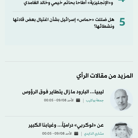
و«الإنجليزية» أطاحا بحاتم خيمي وخالد الغامدي
5
هل ضللت «حماس» إسرائيل بشأن اغتيال بعض قادتها
ونشطائها؟
المزيد من مقالات الرأي
ليبيا... البارود ما زال يتطاير فوق الرؤوس
جمعة بوكليب
الأحد 09/08 - 00:05
عن «لوكربي» دراميّاً... وغيابنا الكبير
مشاري الذايدي
الأحد 09/08 - 00:05