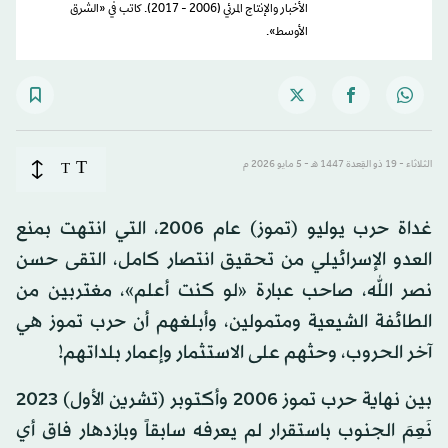
الأخبار والإنتاج المرئي (2006 - 2017). كاتب في «الشرق
الأوسط».
T
الثلاثاء - 19 ذو القِعدة 1447 هـ - 5 مايو 2026 م
T
غداة حرب يوليو (تموز) عام 2006، التي انتهت بمنع
العدو الإسرائيلي من تحقيق انتصار كامل، التقى حسن
نصر الله، صاحب عبارة «لو كنت أعلم»، مغتربين من
الطائفة الشيعية ومتمولين، وأبلغهم أن حرب تموز هي
آخر الحروب، وحثهم على الاستثمار وإعمار بلداتهم!
بين نهاية حرب تموز 2006 وأكتوبر (تشرين الأول) 2023
نَعِمَ الجنوب باستقرار لم يعرفه سابقاً وبازدهار فاق أي