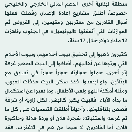
منطقة لبنانية أخرى. الدعم المالي الخارجي والخليجي
خصوصاً، أطلق مشاريع إعادة الإعمار، وفعلت فعلها
أموال القادرين من مغتربين ومقيمين، إلى القروض ثم
الموازنات التي أنفقتها «اليونيفيل» في الجنوب وناهزت
12 مليار دولار خلال 17 سنة.
كثيرون ذهبوا إلى تحقيق بيوت أحلامهم، وبيوت الأحلام
التي ورثوها عن أهاليهم. أضافوا إلى البيت الصغير غرفة
إثر أخرى، حملوا حجارته حجراً حجراً في تسابق مع
البنَّائين. ولو ابتعدوا، فقد سكن البيت حدقات العيون،
ومثله أمكنة اللهو ولعب الأطفال. وما تعبوا عن استكمال
ما بدأه الآباء، فالبيت يكبر كالبشر. لكل زاوية أو شرفة
قصص يتناقلونها. وأحياناً أُطلقت التسميات على كل ما
تم غرسه واستنباته: شجرة فلان أو وردة فلانة وحاكورة
فلان. أما القادرون، لا سيما من هم في الاغتراب، فقد