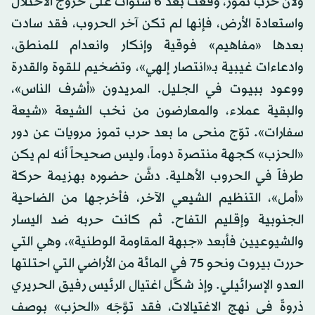
ولأن حرب تموز، وقعت بعد 6 سنوات على خروج الاحتلال
واستعادة الأرض، فإنها لم تكن آخر الحروب، فقد سادت
بعدها «مفاهيم» فوقية وإنكار وانعدام للمنطق،
وادعاءات غيبية بـ«انتصار إلهي»، وتضخيم للقوة والقدرة
ووعود ببيوت في الجليل. المريدون «أشرف الناس»،
والبقية عملاء، والمعارضون من نخب الشيعة «شيعة
سفارات». توّج منحى ما بعد حرب تموز مرويات عن دور
«الحزب» كجهة منتصرة دوماً، وليس صحيحاً أنه لم يكن
طرفاً في الحروب الأهلية. دشَّن حضوره بهزيمة حركة
«أمل»، التنظيم الشيعي الآخر، فأخرجها من الضاحية
الجنوبية وإقليم التفاح. ثم كانت حربه ضد اليسار
والشيوعيين فأبعد «جبهة المقاومة الوطنية»، وهي التي
حررت بيروت ونحو 75 في المائة من الأراضي التي احتلتها
العدو الإسرائيلي. وإذ شكَّل اغتيال الرئيس رفيق الحريري
ذروةً في نهج الاغتيالات، فقد توَّجَه «الحزب» بوصف