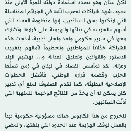
لكنّ لبنان وهو بصدد استعادة دولته للمرة الأولى منذ
عقود، شهد شراكات لـ«حزب الله» في الجرائم المتناسلة
التي ارتكبها بحق اللبنانيين. إنها منظومة الفساد التي
أسهم «الحزب» في بنائها والهيمنة على قرارها وتشارك
معها في سرير حكومي واحد ولجان نيابية. أنتجت هذه
الشراكة خذلاناً للمواطنين وتحطيماً لآمالهم بتغييب
الدستور والقوانين وتعليق العدالة و... تهشيم البلد
وعزله. لقد تمأسس الفساد في لبنان في زمن تسلُّط
الحزب وقضمه قراره الوطني، فأفشلَ الخطوات
الإصلاحية البطيئة، كما تقدمَ الصفوف لمنع أي تدبير
كان يمكن له أن يحُدَّ من النتائج الوخيمة للمنهبة التي
أذلَّت اللبنانيين.
للخروج من هذا الكابوس هناك مسؤولية حكومية تبدأ
بالعمل لوقف الهزيمة عند الحدود التي بلغتها، والمضي