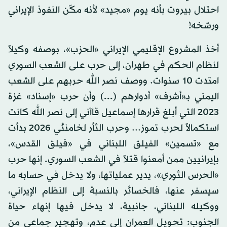
احتلال بيروت بأنه يوم «مجيد» لأنه مكّن النفوذ الإيراني
ورسّخه!
أخذ المشروع الإقليمي الإيراني «الحزب»، بوصفه وكيلاً
لنظام الحكم في طهران، إلى حرب على الشعب السوري
امتدت 10 سنوات. ووصف نصر الله حربهم على الشعب
اليمني بـ«أشرف» أدوارهم (...) وأن حرب «إسناد» غزة
2023 التي أبلغ قرارها إسماعيل قاآني إلى نصر الله كانت
استكمالاً لحرب تموز... وحرب الثأر لخامنئي 2026 بدأت
مع «تسمين» الفيلق اللبناني في «فيلق القدس»،
بإيرانيين ممن أمعنوا قتلاً في الشعب السوري. إنها حرب
«الحرس الثوري»، يدير عملياتها، ولا يدخل في حسابه ما
سيسفر عنها، فالخسائر بالنسبة إلى النظام الإيراني،
ووكيله اللبناني، جانبية، لا يدخل فيها إنهاء حياة
الجنوب: تحويل العمران إلى عدم، وتهجير جماعي من