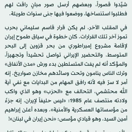
شيَّدوا قصوراً، وبعضهم أرسل صور مبانٍ راقت لهم
فطلبوا استنساخها، ووضعوا فيها جنى سنوات طويلة.
في المقلب الآخر، لم يكن قرار قاسم سليماني بحرب
تموز آخر تلك القرارات. كان خطوة في سياق طموح إيران
لإقامة مشروع إمبراطوري من بحر قزوين إلى البحر
المتوسط. والتحضير الإيراني تواصل تحشيداً وتجهيزاً،
والمؤكد أنه لم يفت المتسلطين بدء ورش «مدن الأنفاق»
وترك الناس ينامون وتحت وسائدهم مخازن صواريخ. إنه
أمر لا سرّ فيه لأنه رافق المهام من البدايات مع نفي آية
الله محتشمي، التحالف مع «الحزب» وهو الذي واكب
ولادته منتصف عام 1985: «ليس حليفاً لإيران، إنه جزءٌ
من مؤسساتها العسكرية والأمنية». وبعده أعلن إبراهيم
أمين السيد، وهو قيادي مؤسس: «نحن إيران في لبنان»!