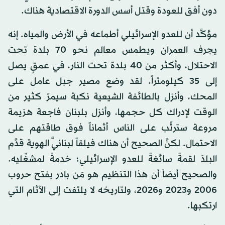
دون أفق للعودة وقتل أسس الدورة الاقتصادية هناك.
مؤكَّد أن للعدو الإسرائيلي أطماعه في الأرض والمياه. إنه
يجرف العمران ويطمس معالم نحو 70 بلدة تحت
الاحتلال، وأكثر من 40 بلدة تحت النار، في عمقٍ يصل
إلى 35 كيلومتراً. لقد وضع مصير جبل عامل على
المحك، وأنزل بالطائفة الشيعية نكبة سيمرّ كثير من
الوقت لإدراك كل حجمها، وأنزل بلبنان فاجعة هزيمة
مروعة سترتِّب على الناس أثماناً فوق طاقتهم على
الاحتمال. لكنَّ الصحيح أن هناك فيلقاً لبنانيَّ الهوية قدَّم
البلدَ لقمةً سائغةً للعدو الإسرائيلي؛ خدمةً لمشغِّليه.
والصحيح أيضاً أن هذا التنظيم هو مَن بادر بفتح حروب
2006 و2023 و2026، ولتاريخه لا يلتفت إلى الآثام التي
ارتكبها.