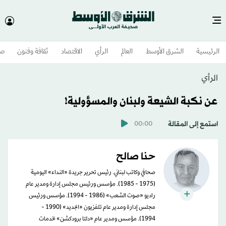
الرئيسية
الشرق الأوسط​
العالم
الرأي
الاقتصاد
ثقافة وفنون
صح
الرأي
عن نكبة الشيعة ولبنان والمسؤولية!
استمع إلى المقالة
00:00
حنا صالح
صحافي وكاتب لبناني. رئيس تحرير جريدة «النداء» اليومية
(1975 - 1985). مؤسس ورئيس مجلس إدارة ومدير عام
راديو «صوت الشعب» (1986 - 1994). مؤسس ورئيس
مجلس إدارة ومدير عام تلفزيون «الجديد» (1990 -
1994). مؤسس ومدير عام «دلتا برودكشن» لخدمات