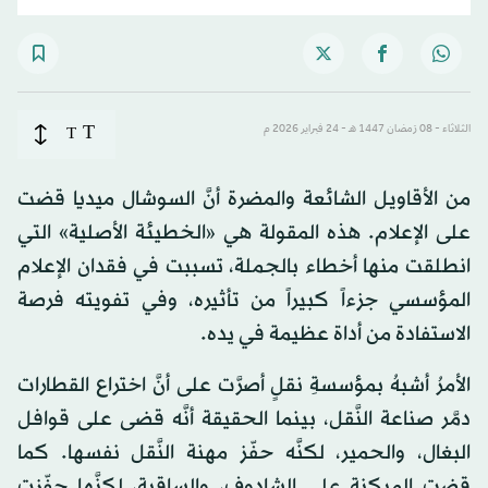
T
الثلاثاء - 08 رَمضان 1447 هـ - 24 فبراير 2026 م
T
من الأقاويل الشائعة والمضرة أنَّ السوشال ميديا قضت
على الإعلام. هذه المقولة هي «الخطيئة الأصلية» التي
انطلقت منها أخطاء بالجملة، تسببت في فقدان الإعلام
المؤسسي جزءاً كبيراً من تأثيره، وفي تفويته فرصة
الاستفادة من أداة عظيمة في يده.
الأمرُ أشبهُ بمؤسسةِ نقلٍ أصرَّت على أنَّ اختراع القطارات
دمَّر صناعة النَّقل، بينما الحقيقة أنَّه قضى على قوافل
البغال، والحمير، لكنَّه حفّز مهنة النَّقل نفسها. كما
قضت الميكنة على الشادوف، والساقية، لكنَّها حفّزت