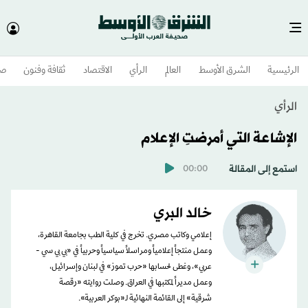
الرئيسية
الشرق الأوسط​
العالم
الرأي
الاقتصاد
ثقافة وفنون
صح
الرأي
الإشاعة التي أمرضتِ الإعلام
استمع إلى المقالة
00:00
خالد البري
إعلامي وكاتب مصري. تخرج في كلية الطب بجامعة القاهرة،
وعمل منتجاً إعلامياً ومراسلاً سياسياً وحربياً في «بي بي سي -
عربي»، وغطى لحسابها «حرب تموز» في لبنان وإسرائيل،
وعمل مديراً لمكتبها في العراق. وصلت روايته «رقصة
شرقية» إلى القائمة النهائية لـ«بوكر العربية».