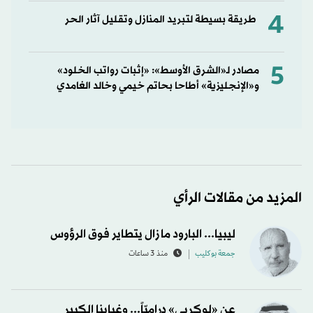
4
طريقة بسيطة لتبريد المنازل وتقليل آثار الحر
5
مصادر لـ«الشرق الأوسط»: «إثبات رواتب الخلود»
و«الإنجليزية» أطاحا بحاتم خيمي وخالد الغامدي
المزيد من مقالات الرأي
ليبيا... البارود ما زال يتطاير فوق الرؤوس
جمعة بوكليب
منذ 3 ساعات
عن «لوكربي» دراميّاً... وغيابنا الكبير