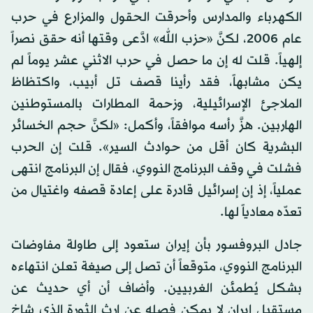
الكهرباء والمدارس وأحرقت الحقول والمزارع في حرب
عام 2006، لكنَّ «حزب الله» ادَّعى وقتها أنه حقق نصراً
إلهياً. قلت له إن ما حصل في حرب الاثني عشر يوماً لم
يكن مشابهاً، فقد رأينا قصف تل أبيب، واكتظاظ
الملاجئ الإسرائيلية، وزحمة المطارات بالمستوطنين
الهاربين. هزَّ رأسه موافقاً، وأكمل: «لكنَّ حجم الخسائر
البشرية كان أقل من حوادث السير». قلت إن الحرب
فشلت في وقف البرنامج النووي، فقال إن البرنامج انتهى
عملياً، إذ إن إسرائيل قادرة على إعادة قصفه واغتيال من
تعدّه معادياً لها.
جادل البروفسور بأن إيران ستعود إلى طاولة مفاوضات
البرنامج النووي، متوقعاً أن تصل إلى صيغة تعلن انتهاءه
بشكل يُطمئن الغربيين. وأضاف أن أي حديث عن
مستقبل إيران لا يمكن فصله عن إرث الثورة الذي شاخ