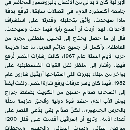
الإيرانية كان لا بد لي من الاتصال بالبروفسور المحاضر في
جامعة أكسفورد الذي، في اتصالات سابقة، توقَّع بدقة
ماذا سيحدث، وأثق بتحليله وقدرته على استشراف
الأحداث. لهذا أردت أن أسمع رأيه فيما حدث وسيحدث.
قال إن ما حصل يحتاج إلى تحليل منطقي مجرد من
العاطفة. وأكمل أن جميع هزائم العرب، ما عدا هزيمة
حرب الأيام الستة عام 1967، كانت إشارات النصر تُرفع
فيها. وأشار إلى منظر نقل القوات الفلسطينية على
بواخر من ميناء بيروت التي استباحها أريئيل شارون عام
1982، فيما كان ياسر عرفات يرفع شارة النصر. ولفت أيضاً
إلى انسحاب صدام حسين من الكويت بضغط جورج
بوش الأب الذي حشد قوة دولية وألحق هزيمة مذلَّة
بالحرس الجمهوري، لكنَّ صدَّام بقي يدّعي النصر على
أعداء الأمة. وتابع أن إسرائيل أقدمت على قتل 1200
مواطن لبناني ودمرت المباني والجسور ومحطات