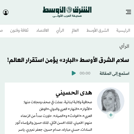
الرئيسية
الشرق الأوسط​
العالم
الرأي
الاقتصاد
ثقافة وفنون
صح
الرأي
سلام الشرق الأوسط «البارد» يؤمن استقرار العالم!
استمع إلى المقالة
00:00
هدى الحسيني
صحافية وكاتبة لبنانية، عملت في صحف ومجلات منها:
«الأنوار»،«النهار» العربي والدولي،«الوطن
العربي»،«الحوادث» و«الصياد». حاورت عدداً من الزعماء
منهم: الخميني، الملك الحسن الثاني، الملك حسين والرؤساء أنور
السادات، حسني مبارك، صدام حسين، جعفر نميري، ياسر