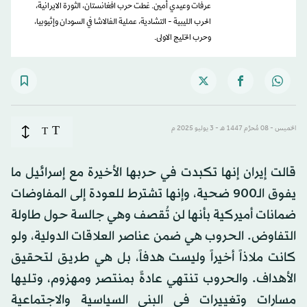
عرفات وعيدي أمين. غطت حرب افغانستان، الثورة الايرانية،
الحرب الليبية - التشادية، عملية الفالاشا في السودان وإثيوبيا،
وحرب الخليج الاولى.
T
الخميس - 08 مُحرَّم 1447 هـ - 3 يوليو 2025 م
T
قالت إيران إنها تكبدت في حربها الأخيرة مع إسرائيل ما
يفوق الـ900 ضحية، وإنها تشترط للعودة إلى المفاوضات
ضمانات أميركية بأنها لن تُقصف وهي جالسة حول طاولة
التفاوض. الحروب هي ضمن عناصر العلاقات الدولية، ولو
كانت ملاذاً أخيراً وليست هدفاً، بل هي طريق لتحقيق
الأهداف. والحروب تنتهي عادةً بمنتصر ومهزوم، وتليها
مسارات وتغييرات في البنى السياسية والاجتماعية