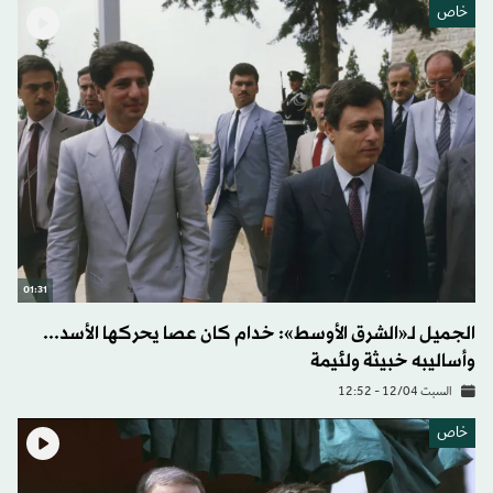
خاص
01:31
الجميل لـ«الشرق الأوسط»: خدام كان عصا يحركها الأسد...
وأساليبه خبيثة ولئيمة
السبت 12/04 - 12:52
خاص