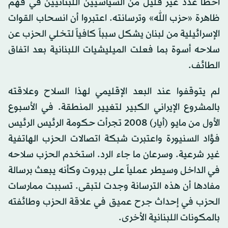
أخطأ عدد غير قليل من السياسيين اللبنانيين في فهم
ظاهرة «حزب الله» وترسانته. اعتبروا أن انسحاب القوات
الإسرائيلية من لبنان يشكل سبباً كافياً لتخلي الحزب عن
سلاحه أسوة بما فعلت الميليشيات اللبنانية بعد اتفاق
الطائف.
لم يتوقفوا عند البعد الإقليمي لهذا السلاح وعلاقته
بالمشروع الإيراني الكبير لتغيير المنطقة. في الأسبوع
الأول من مايو (أيار) 2008 تجرأت حكومة الرئيس الرئيس
فؤاد السنيورة واعتبرت شبكة اتصالات الحزب الهاتفية
غير شرعية. وسرعان ما جاء الرد. استخدم الحزب سلاحه
في الداخل وسيطر عملياً على بيروت وكأنه يبعث برسالة
مفادها أن هذه الترسانة وجدت لتبقى. تسببت ممارسات
الحزب في إحداث جرح عميق في علاقة الحزب وطائفته
بالمكونات اللبنانية الأخرى.