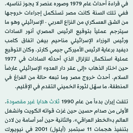
في قراءة أحداث عام 1979 وصوره عنصر لا يجوز تناسيه.
ففي تلك السنة كانت مصر تستكمل إجراءات خروجها
من الشق العسكري من النزاع العربي - الإسرائيلي وهو ما
سيترجم عملياً بتوقيع الرئيس المصري أنور السادات
ورئيس الوزراء الإسرائيلي مناحيم بيغن اتفاق كامب
ديفيد برعاية الرئيس الأميركي جيمي كارتر. وكان التوقيع
عملية استكمال للزلزال الذي أحدثه السادات في 1977
حين اختار الذهاب «إلى عقر دار العدو» الإسرائيلي عارضاً
السلام. أحدث خروج مصر وما تبعه حالة من الفراغ في
المنطقة، ما سهّل لثورة الخميني التقدم في الإقليم.
تلقت إيران بدءاً من عام 1990
ثلاث هدايا غير مقصودة
.
الأولى من صدام حسين حين غزت قواته الكويت وانشغل
العالم بـ«الخطر العراقي». والثانية حين أمر أسامة بن لادن
بتنفيذ هجمات 11 سبتمبر (أيلول) 2001 في نيويورك