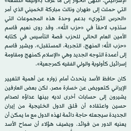
الإسرائيلي. انتهى الحوار إلى ما عرف بـ«وثيقة التسعة»
التي حملت إلى طهران ونالت مباركة الخميني الذي أمر
«الحرس الثوري» بدعم وحدة هذه المجموعات التي
ستذوب لاحقاً في «حزب الله». وقد روى نعيم قاسم
الأمين العام الحالي للحزب قصة التأسيس في كتابه
«حزب الله: المنهج، التجربة، المستقبل». ويشير قاسم
إلى أعمدة التوجه الجديد وهي «الإسلام كمنهج ومقاومة
إسرائيل كأولوية والولي الفقيه كمرجعية».
كان حافظ الأسد يتحدث أمام زواره عن أهمية التغيير
الإيراني كتعويض عن خسارة مصر. لكن بعض العارفين
يشيرون إلى حسابات أخرى لديه بينها عداؤه لصدام
حسين واعتقاده أن قلق الدول الخليجية من إيران
الجديدة سيجعله حاجة دائمة لهذه الدول مع ما يمكن أن
يعنيه الدور من فوائد. ويضيف هؤلاء أن سماح الأسد