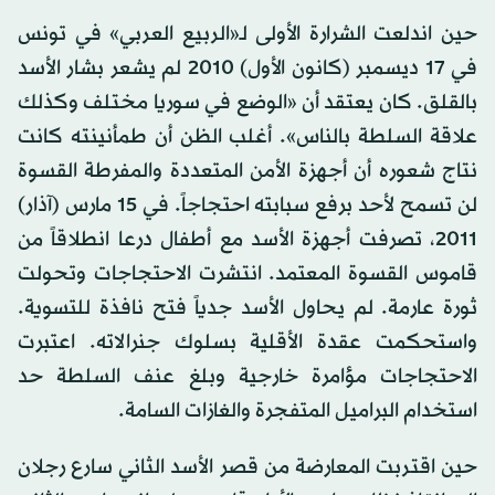
حين اندلعت الشرارة الأولى لـ«الربيع العربي» في تونس
في 17 ديسمبر (كانون الأول) 2010 لم يشعر بشار الأسد
بالقلق. كان يعتقد أن «الوضع في سوريا مختلف وكذلك
علاقة السلطة بالناس». أغلب الظن أن طمأنينته كانت
نتاج شعوره أن أجهزة الأمن المتعددة والمفرطة القسوة
لن تسمح لأحد برفع سبابته احتجاجاً. في 15 مارس (آذار)
2011، تصرفت أجهزة الأسد مع أطفال درعا انطلاقاً من
قاموس القسوة المعتمد. انتشرت الاحتجاجات وتحولت
ثورة عارمة. لم يحاول الأسد جدياً فتح نافذة للتسوية.
واستحكمت عقدة الأقلية بسلوك جنرالاته. اعتبرت
الاحتجاجات مؤامرة خارجية وبلغ عنف السلطة حد
استخدام البراميل المتفجرة والغازات السامة.
حين اقتربت المعارضة من قصر الأسد الثاني سارع رجلان