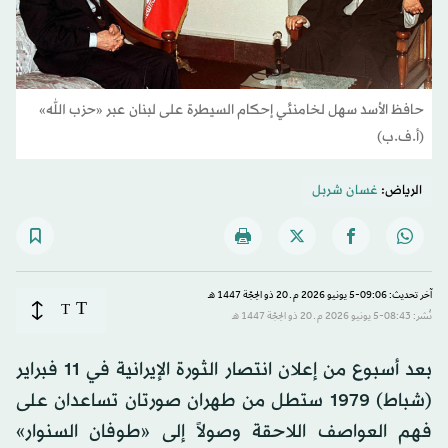
حافظ الأسد سهل لخامنئي إحكام السيطرة على لبنان عبر «حزب الله»
(أ.ف.ب)
الرياض:
غسان شربل
آخر تحديث: 09:06-5 يونيو 2026 م ـ 20 ذو الحِجّة 1447 هـ
T
T
نُشر: 08:43-5 يونيو 2026 م ـ 20 ذو الحِجّة 1447 هـ
بعد أسبوع من إعلان انتصار الثورة الإيرانية في 11 فبراير
(شباط) 1979 ستطل من طهران صورتان تساعدان على
فهم العواصف اللاحقة وصولاً إلى «طوفان السنوار»