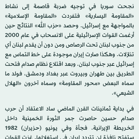
نجحت سوريا في توجيه ضربة قاصمة إلى نشاط
«المقاومة اليسارية» فتفردت «المقاومة الإسلامية»
بالمواجهة مع إسرائيل. وحصد «حزب الله» النتائج حين
أرغمت القوات الإسرائيلية على الانسحاب في عام 2000
من جنوب لبنان تحت الرصاص ومن دون أن يقدم لبنان أي
تنازلات. وهكذا صارت إيران موجودة على خط التماس مع
إسرائيل عبر جنوب لبنان. وبعد اقتلاع نظام صدام فتحت
الطريق بين طهران وبيروت عبر بغداد ودمشق، فولد ما
سماه البعض «محور المقاومة» وسماه آخرون «الهلال
الشيعي».
في بداية ثمانينات القرن الماضي ساد الاعتقاد أن حرب
صدام حسين حاصرت جمر الثورة الخمينية داخل
الخريطة الإيرانية. فجأة وفي يونيو (حزيران) 1982
ستفتح نافذة لن تتردد إيران في استغلالها. غزت القوات