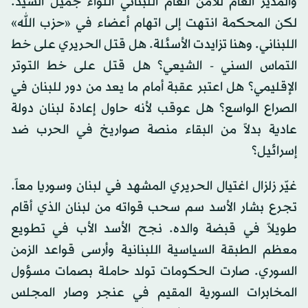
والمدير العام للأمن العام اللبناني اللواء جميل السيد.
لكن المحكمة انتهت إلى اتهام أعضاء في «حزب الله»
اللبناني. وهنا تزايدت الأسئلة. هل قتل الحريري على خط
التماس السني - الشيعي؟ هل قتل على خط التوتر
الإقليمي؟ هل اعتبر عقبة أمام ما يعد من دور للبنان في
الصراع الواسع؟ هل عوقب لأنه حاول إعادة لبنان دولة
عادية بدلاً من البقاء منصة صواريخ في الحرب ضد
إسرائيل؟
غيّر زلزال اغتيال الحريري المشهد في لبنان وسوريا معاً.
تجرع بشار الأسد سم سحب قواته من لبنان الذي أقام
طويلاً في قبضة والده. نجح الأسد الأب في تطويع
معظم الطبقة السياسية اللبنانية وأرسى قواعد الزمن
السوري. صارت الحكومات تولد حاملة بصمات مسؤول
المخابرات السورية المقيم في عنجر وصار المجلس