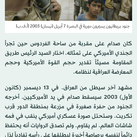
جنود بريطانيون يسيّرون دورية في البصرة 7 أبريل (نيسان) 2003 (أ.ف.ب)
كان صدام على مقربة من ساحة الفردوس حين تجرأ
الجندي الأميركي على تمثاله. اختار السيد الرئيس طريق
المقاومة مسيئاً تقدير حجم القوة الأميركية وحجم
المعارضة العراقية لنظامه.
مشهد آخر سيطل من العراق. في 13 ديسمبر (كانون
الأول) 2003 سيسقط صدام في يد الأميركيين. أخرجه
الجنود من حفرة صغيرة في مزرعة بمنطقة الدور قرب
تكريت. وستحتل صورة عسكري أميركي ينقب في فمه
شاشات العالم. لم يقاوم. ولم تصدق الروايات أنه يحتفظ
دائماً لنفسه برصاصة أخيرة ليطلقها على رأسه تفادياً لذل