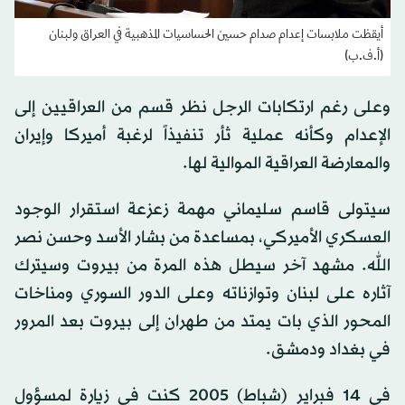
أيقظت ملابسات إعدام صدام حسين الحساسيات المذهبية في العراق ولبنان
(أ.ف.ب)
وعلى رغم ارتكابات الرجل نظر قسم من العراقيين إلى
الإعدام وكأنه عملية ثأر تنفيذاً لرغبة أميركا وإيران
والمعارضة العراقية الموالية لها.
سيتولى قاسم سليماني مهمة زعزعة استقرار الوجود
العسكري الأميركي، بمساعدة من بشار الأسد وحسن نصر
الله. مشهد آخر سيطل هذه المرة من بيروت وسيترك
آثاره على لبنان وتوازناته وعلى الدور السوري ومناخات
المحور الذي بات يمتد من طهران إلى بيروت بعد المرور
في بغداد ودمشق.
في 14 فبراير (شباط) 2005 كنت في زيارة لمسؤول