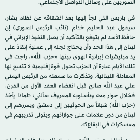
السوريين على وسائل التواصل الاجتماعي.
في باريس التي لجأ إليها بعد انشقاقه عن نظام بشار،
سيقول عبد الحليم خدام (نائب الرئيس السوري) إن
حافظ الأسد لم يتوقع بالتأكيد أن يصل النفوذ الإيراني في
لبنان إلى هذا الحد وأن يحتاج نجله إلى عملية إنقاذ على
يد ميليشيات إيرانية الهوى بينها «حزب الله». راجت في
تلك الأيام عبارة أن الحزب تحول قوة إقليمية لا تتسع لها
المعادلة اللبنانية. وتذكرت ما سمعته من الرئيس اليمني
علي عبد الله صالح قبل انقضاء العقد الأول من القرن.
فخلال حوار معه وبأسلوبه المعروف سألني: «لماذا يأخذ
(حزب الله) شباناً من الحوثيين إلى دمشق ويمررهم إلى
لبنان من دون علامات على جوازاتهم ويتولى تدريبهم في
معسكرات في البقاع؟».