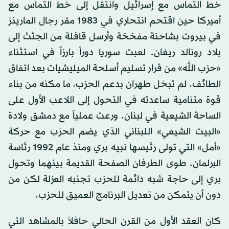
خط التماس مع إسرائيل وانتقل إلى خط التماس مع
أميركا حين اقتحم انتحاري في 1983 مقر رجال المارينز
في بيروت بشاحنة مفخخة وأرسل قافلة من الجثث إلى
بلاد رونالد ريغان. لعبت سوريا دوراً بارزاً في استثناء
«حزب الله» من قرار تسليم أسلحة الميليشيات بعد اتفاق
الطائف. لم تبخل طهران بدعم الحزب، ما مكنه من بناء
قوة متنامية ساعدته في التحول إلى اللاعب الأول على
الساحة الشيعية في لبنان. ورعت عملياً مع دمشق ولادة
«البيت الشيعي» اللبناني الذي يضم الحزب مع حركة
«أمل» التي تولى رئيسها نبيه بري ومنذ عام 1992 رئاسة
البرلمان. طوى الطرفان الصفحة القديمة بينهما وتحول
بري إلى حاجة شبه دائمة للحزب تجنبه العزلة لكن من
دون أن يتمكن من تعديل البرنامج العميق للحزب.
كان العقد الأول من القرن الحالي حافلاً بالمشاهد التي