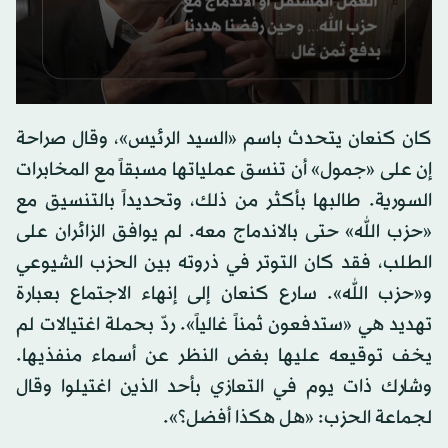
0
seconds
كان كنعان يتحدث باسم «السيد الرئيس»، وقال صراحة
of
0
إن على «جمول» أن تنسق عملياتها مسبقاً مع المخابرات
seconds
السورية. طالبها بأكثر من ذلك، وتحديداً بالتنسيق مع
«حزب الله» حتى بالاندماج معه. لم يوافق الزائران على
الطلب، فقد كان التوتر في ذروته بين الحزب الشيوعي
و«حزب الله». سارع كنعان إلى إنهاء الاجتماع بعبارة
تهديد هي «ستدفعون ثمناً غالياً». ردّ بحملة اغتيالات لم
يخف توقيعه عليها بغض النظر عن أسماء منفذيها.
وشارك ذات يوم في التعازي بأحد الذين اغتيلوا وقال
لجماعة الحزب: «هل هكذا أفضل؟».