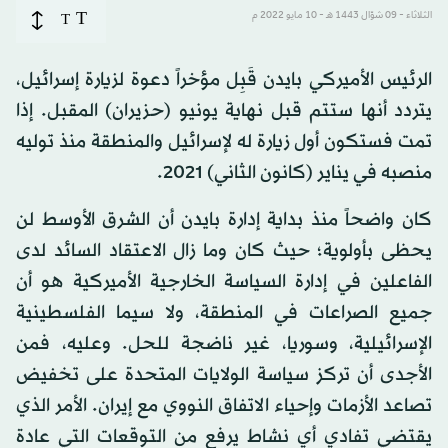
T
الثلاثاء - 09 شوّال 1443 هـ - 10 مايو 2022 م
T
الرئيس الأميركي بايدن قَبِل مؤخراً دعوة لزيارة إسرائيل،
يتردد أنها ستتم قبل نهاية يونيو (حزيران) المقبل. إذا
تمت فستكون أول زيارة له لإسرائيل والمنطقة منذ توليه
منصبه في يناير (كانون الثاني) 2021.
كان واضحاً منذ بداية إدارة بايدن أن الشرق الأوسط لن
يحظى بأولوية؛ حيث كان وما زال الاعتقاد السائد لدى
الفاعلين في إدارة السياسة الخارجية الأميركية هو أن
جميع الصراعات في المنطقة، ولا سيما الفلسطينية
الإسرائيلية، وسوريا، غير ناضجة للحل. وعليه، فمن
الأجدى أن تركز سياسة الولايات المتحدة على تخفيض
تصاعد الأزمات وإحياء الاتفاق النووي مع إيران. الأمر الذي
يقتضي تفادي أي نشاط يرفع من التوقعات التي عادة