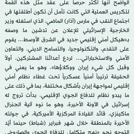
الواضح أنها أكثر حرصاً على عقد مثل هذه القمة
لتكريس العملية التي كانت تأمل أن تكون أطلقتها في
اجتماع النقب في مارس (آذار) الماضي، الذي استغله وزير
الخارجية الإسرائيلي للإعلان عن تدشين ما وصفه
بـ«هيكل أمني إقليمي جديد في الشرق الأوسط... يقوم
على التقدم، والتكنولوجيا، والتسامح الديني، والتعاون
الأمني والاستخباراتي... لردع أعدائنا المشتركين، أولاً
وقبل كل شيء إيران ووكلاؤها». وهو ما يعني في
الحقيقة ترتيباً أمنياً عسكرياً تحت غطاء نظام أمني
إقليمي لمواجهة إيران بأشكال مختلفة، بما في ذلك على
ما يبدو نظام للدفاع الجوي الإقليمي، بدأت تروج له
إسرائيل في الآونة الأخيرة، وهو ما نوه آلية الجنرال
ماكينزي، قائد القيادة المركزية الأميركية، في جولته
الأخيرة بالمنطقة خلال شهر فبراير (شباط) حينما أيّد
التوجه نحو «نهج متكامل للدفاع الجوي والصاروخي