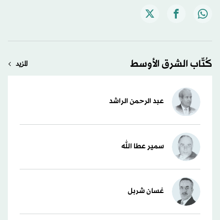
كُتّاب الشرق الأوسط
المزيد
عبد الرحمن الراشد
سمير عطا الله
غسان شربل