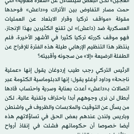
العجين» لكن البعض سيتساءل عن «شعرة معاوية» التي
حمت مسار التفاوض بين الأتراك و«داعش» فوحدها
مقولة «مواقف تركيا وقرار الابتعاد عن العمليات
العسكرية ضد (داعش)» لن تقنع الكثيرين بهذا الإنجاز،
فهو موقف كررته تركيا كثيرا في الأشهر الأخيرة، فلم
ينتظر هذا التنظيم الإرهابي طيلة هذه الفترة للإفراج عن
الطفلة الرضيعة «إلا» من سجونه وأقبيته؟
الرئيس التركي رجب طيب إردوغان يقول إنها «عملية
ناجحة» وداود أوغلو يقول: إنها الدبلوماسية الكتومة عبر
اتصالات بـ«داعش» أعدت بعناية وسرية واحتساب قادها
أبطال لن نرى وجوههم أبدا باحتراف وتقنية عالية. لكن
من يسأل عن التوقيت والملابسات والظروف في واشنطن
وباريس ولندن عندهم بعض الحق في تساؤلاتهم هذه
أيضا خصوصا أن حكوماتهم فشلت في إنقاذ أرواح