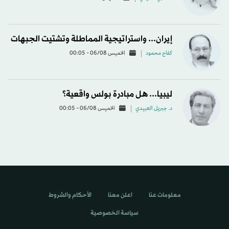
إيران... واستراتيجية المماطلة وتشتيت الجبهات
كفاح محمود
الخميس 06/08 - 00:05
ليبيا... هل مبادرة بولس واقعية؟
د. جبريل العبيدي
الخميس 06/08 - 00:05
معلومات عنا
اعلن معنا
الأحكام والشروط
سياسة الخصوصية