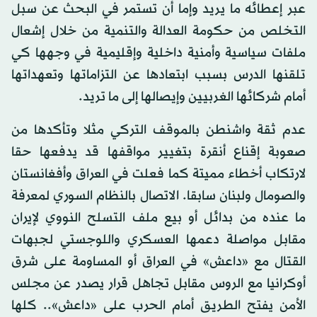
عبر إعطائه ما يريد وإما أن تستمر في البحث عن سبل
التخلص من حكومة العدالة والتنمية من خلال إشعال
ملفات سياسية وأمنية داخلية وإقليمية في وجهها كي
تلقنها الدرس بسبب ابتعادها عن التزاماتها وتعهداتها
أمام شركائها الغربيين وإيصالها إلى ما تريد.
عدم ثقة واشنطن بالموقف التركي مثلا وتأكدها من
صعوبة إقناع أنقرة بتغيير مواقفها قد يدفعها حقا
لارتكاب أخطاء مميتة كما فعلت في العراق وأفغانستان
والصومال ولبنان سابقا. الاتصال بالنظام السوري لمعرفة
ما عنده من بدائل أو بيع ملف التسلح النووي لإيران
مقابل مواصلة دعمها العسكري واللوجستي لجبهات
القتال مع «داعش» في العراق أو المساومة على شرق
أوكرانيا مع الروس مقابل تجاهل قرار يصدر عن مجلس
الأمن يفتح الطريق أمام الحرب على «داعش».. كلها