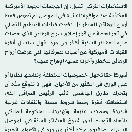
الاستخبارات التركي تقول: إن الهجمات الجوية الأميركية
المكثفة ضد مواقع«داعش» في الموصل لم تعرض فقط
أرواح الرهائن للخطر بل دفعت قيادات التنظيم للتخلي
في آخر لحظة عن قرار إطلاق سراح الرهائن الذي حصلت
عليه العشائر السنية أكثر من مرة. فهل ستسأل أنقرة
القيادات الأميركية عن أسباب تصرفاتها التي عرضت أرواح
الرهائن للخطر وأخرت عملية الإفراج عنهم؟
أميركا حقا تجهل خصوصيات المنطقة وتتابعها نظريا أو
على الورق في الكثير من الأحيان. فهي لا تتوقع مثلا أن
يتحرك طارق الهاشمي نائب الرئيس العراقي الذي
استضافته أنقرة وسط شروط صعبة وانتقادات غربية
شديدة وحملات عنيفة وتهديدات لحكومة المالكي
باتجاه التوسط لدى شيوخ العشائر السنة في الموصل
الذين استضافتهم تركيا أكثر من مرة في الأعوام الأخيرة