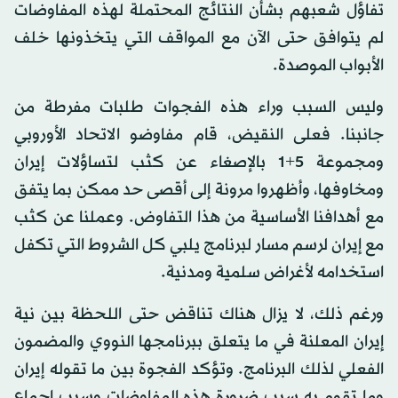
تفاؤل شعبهم بشأن النتائج المحتملة لهذه المفاوضات
لم يتوافق حتى الآن مع المواقف التي يتخذونها خلف
الأبواب الموصدة.
وليس السبب وراء هذه الفجوات طلبات مفرطة من
جانبنا. فعلى النقيض، قام مفاوضو الاتحاد الأوروبي
ومجموعة 5+1 بالإصغاء عن كثب لتساؤلات إيران
ومخاوفها، وأظهروا مرونة إلى أقصى حد ممكن بما يتفق
مع أهدافنا الأساسية من هذا التفاوض. وعملنا عن كثب
مع إيران لرسم مسار لبرنامج يلبي كل الشروط التي تكفل
استخدامه لأغراض سلمية ومدنية.
ورغم ذلك، لا يزال هناك تناقض حتى اللحظة بين نية
إيران المعلنة في ما يتعلق ببرنامجها النووي والمضمون
الفعلي لذلك البرنامج. وتؤكد الفجوة بين ما تقوله إيران
وما تقوم به سبب ضرورة هذه المفاوضات وسبب إجماع