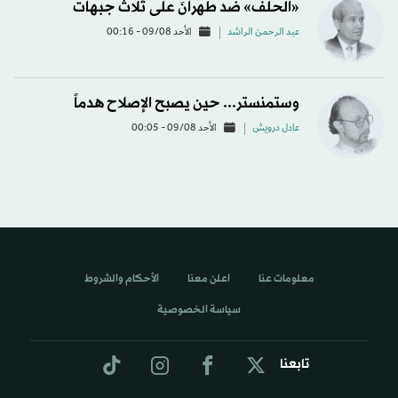
«الحلف» ضد طهرانَ على ثلاث جبهات
عبد الرحمن الراشد
الأحد 09/08 - 00:16
وستمنستر... حين يصبح الإصلاح هدماً
عادل درويش
الأحد 09/08 - 00:05
معلومات عنا
اعلن معنا
الأحكام والشروط
سياسة الخصوصية
تابعنا