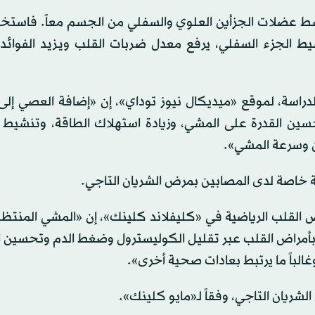
نشط عضلات الجزأين العلوي والسفلي من الجسم معاً. فاستخد
يط الجزء السفلي، يرفع معدل ضربات القلب ويزيد الفوائد ا
للدراسة، لموقع «ميديكال نيوز توداي»، إن «إضافة العصي إل
 لتحسين القدرة على المشي، وزيادة استهلاك الطاقة، وتنشي
 وسرعة المشي».
ة خاصة لدى المصابين بمرض الشريان التاجي.
راض القلب الرياضية في «كليفلاند كلينك»، إن «المشي المن
ة بأمراض القلب عبر تقليل الكوليسترول وضغط الدم وتحسين 
باً ما يرتبط بعادات صحية أخرى».
لشريان التاجي، وفقاً لـ«مايو كلينك».