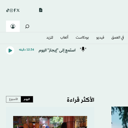
في العمق
فيديو
بودكاست
ألعاب
المزيد
استمع إلى "إيجاز" اليوم
12:34 دقيقه
الأكثر قراءة
اليوم
الأسبوع