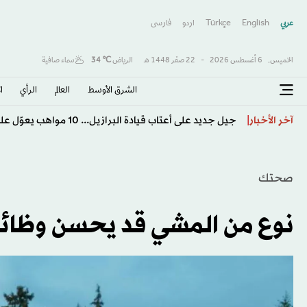
عربي
English
Türkçe
اردو
فارسى
الخميس,
6 أغسطس 2026
-
22 صفَر 1448 هـ
الرياض
℃
34
سماء صافية
الشرق الأوسط​
العالم
الرأي
ا
موناكو يهزم خيتافي ودياً رغم النقص العددي
آخر الأخبار
صحتك
نوع من المشي قد يحسن وظائف