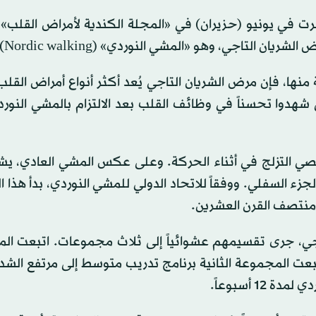
في يونيو (حزيران) في «المجلة الكندية لأمراض القلب» أن
التاجي، وهو «المشي النوردي» (Nordic walking).
نها، فإن مرض الشريان التاجي يُعد أكثر أنواع أمراض القلب
ى شهدوا تحسناً في وظائف القلب بعد الالتزام بالمشي النور
 التزلج في أثناء الحركة. وعلى عكس المشي العادي، يش
 السفلي. ووفقاً للاتحاد الدولي للمشي النوردي، بدأ هذا ا
منتصف القرن العشرين.
لشريان التاجي، جرى تقسيمهم عشوائياً إلى ثلاث مجموعات. اتبعت ا
ي الكثافة لمدة 12 أسبوعاً، فيما اتبعت المجموعة الثانية برنامج تدريب متوسط إلى مرتفع 
1 أسبوعاً.