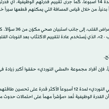
وبعد انتهاء البرنامج التدريبي، تمت متابعة المشاركين لمدة 14 أسبوعاً، كما جرى تقييم قدرتهم الوظيفية،
ً بدنياً، من خلال قياس المسافة التي يمكنهم قطعها سيراً 
كما طلب الباحثون من المشاركين تعبئة استبيان خاص بأمراض الق
قياس مستويات الاكتئاب باستخدام مقياس «بيك للاكتئاب - 2»، الذي يُستخدم عادة لتقييم الاكتئاب بعد النوبا
ج.
 فإن أفراد مجموعة «المشي النوردي» حققوا أكبر زيادة في 
وبعبارة أخرى، كان المشاركون الذين التزموا ببرنامج «المشي النوردي» لمدة 12 أسبوعاً الأكثر قدرة على ت
ن القدرة الوظيفية تُعد «مؤشراً مهماً على احتمالات حدوث