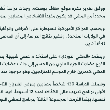
ووفق تقرير نشره موقع «هاف بوست»، وجدت دراسة نُشرت 
محدداً من المشي قد يكون مفيداً للأشخاص المصابين بمرض الشريان 
وبحسب المراكز الأميركية للسيطرة على الأمراض والوقاية م
في الولايات المتحدة. وتشير نتائج الدراسة إلى أن المرض
ثلاثة أشهر.
ويعتمد «المشي النوردي» على استخدام عصي شبيهة بعصي
النوع عضلات الجزء العلوي من الجسم إلى جانب عضلات الجزء
المشي كتمرين خارج الموسم للمتزلجين، وهو موجود منذ 
وشملت الدراسة 130 شخصاً مصابين بمرض ا
الأولى برنامج تدريب عال
نفسها، بينما التزمت المجموعة الثالثة ببرنامج للمشي النوردي لمدة 2