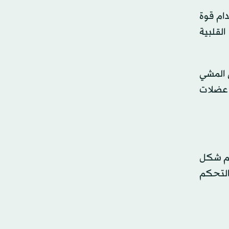
ام قوة
لقلبية
ى المشي
ط عضلات
تظم شكل
التحكم