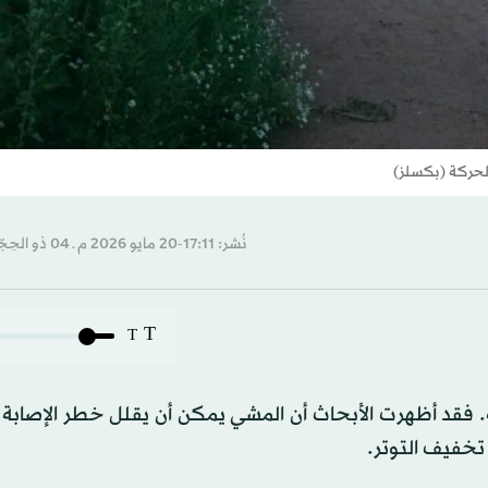
لحركة (بكسلز)
نُشر: 17:11-20 مايو 2026 م ـ 04 ذو الحِجّة 1447 هـ
T
T
 فقد أظهرت الأبحاث أن المشي يمكن أن يقلل خطر الإصابة 
خفيف التوتر.