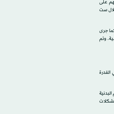
 أي قدرتهم على
خلال ست
لب، إلى جانب استبيان صحي مكوّن من 36 سؤالاً. كما جرى
ت القلبية. وتم
القدرة
حسين طاقتهم البدنية
 مشكلات