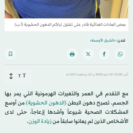
بعض العادات الغذائية قادر على تقليل تراكم الدهون الحشوية (أ.ب)
لندن:
«الشرق الأوسط»
T
نُشر: 10:28-10 مايو 2026 م ـ 24 ذو القِعدة 1447 هـ
T
مع التقدم في العمر والتغيرات الهرمونية التي يمر بها
الجسم، تصبح دهون البطن
(الدهون الحشوية)
من أوسع
المشكلات الصحية شيوعاً وأشدها إزعاجاً، حتى لدى
الأشخاص الذين لم يعانوا سابقاً من
زيادة الوزن
.