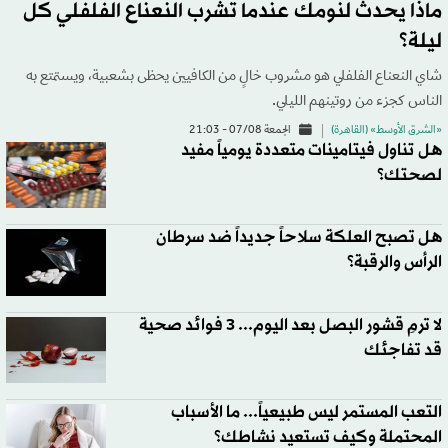
ماذا يحدث لنومك عندما تشرب النعناع الفلفلي كل
ليلة؟
شاي النعناع الفلفلي هو مشروب خالٍ من الكافيين يحظى بشعبية، ويستمتع به
الناس كجزء من روتينهم الليلي.
«الشرق الأوسط» (القاهرة)
الجمعة 07/08 - 21:03
هل تناول فيتامينات متعددة يومياً مفيد
لصحتك؟
هل تصبح العلكة سلاحاً جديداً ضد سرطان
الرأس والرقبة؟
لا ترمِ قشور البصل بعد اليوم... 3 فوائد صحية
قد تفاجئك
التعب المستمر ليس طبيعياً... ما الأسباب
المحتملة وكيف تستعيد نشاطك؟