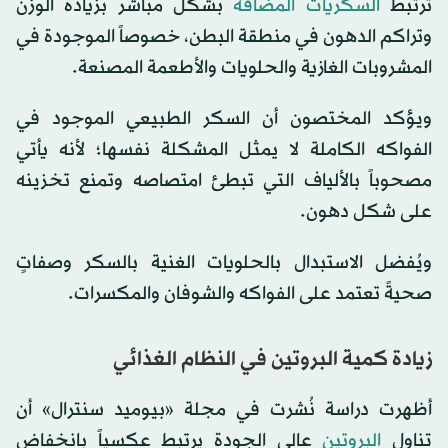
ترتبط
السكريات المضافة
بشكل مباشر بزيادة الوزن
وتراكم الدهون في منطقة البطن، خصوصاً الموجودة في
المشروبات الغازية والحلويات والأطعمة المصنعة.
ويؤكد المختصون أن السكر الطبيعي الموجود في
الفواكه الكاملة لا يمثل المشكلة نفسها؛ لأنه يأتي
مصحوباً بالألياف التي تبطئ امتصاصه وتمنع تخزينه
على شكل دهون.
ويُفضل الاستبدال بالحلويات الغنية بالسكر وصفاتٍ
صحيةً تعتمد على الفواكه والشوفان والمكسرات.
زيادة كمية البروتين في النظام الغذائي
أظهرت دراسة نُشرت في مجلة «بيوميد سنترال» أن
تناول
البروتين
عالي الجودة يرتبط عكسياً بانخفاض