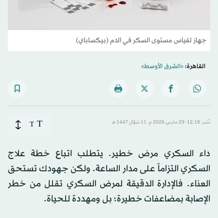
جهاز لقياس مستوى السكر في الدم (بيكساباي)
القاهرة:
«الشرق الأوسط»
T
نُشر: 12:19-29 مارس 2026 م ـ 11 شوّال 1447 هـ
T
داء السكري مرض خطير. يتطلب اتباع خطة علاج
السكري التزاماً على مدار الساعة. ولكن جهودك تستحق
العناء. فالإدارة الدقيقة لمرض السكري تقلل من خطر
الإصابة بمضاعفات خطيرة؛ بل ومهددة للحياة.