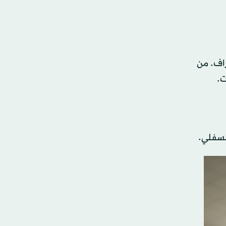
اف. من
ت.
لسفلي.