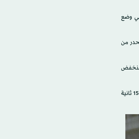
في وضع
حدر من
 تنخفض
4- ابق على هذا الوضع لمدة 20 إلى 30 ثانية في البداية، محافظاً على نمط تنفس عميق ومتوازن. استرح لمدة 10 إلى 15 ثانية