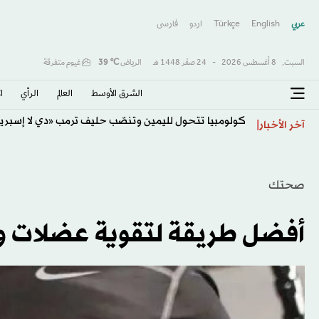
عربي
English
Türkçe
اردو
فارسى
السبت,
8 أغسطس 2026
-
24 صفَر 1448 هـ
الرياض
℃
39
غيوم متفرقة
الشرق الأوسط​
العالم
الرأي
ا
كولومبيا تتحول لليمين وتنصّب حليف ترمب «دي لا إسبرييا
آخر الأخبار
صحتك
أفضل طريقة لتقوية عضلات 