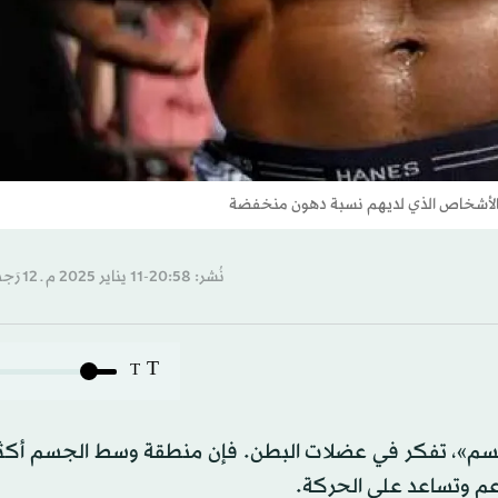
 الأشخاص الذي لديهم نسبة دهون منخفضة
نُشر: 20:58-11 يناير 2025 م ـ 12 رَجب 1446 هـ
T
T
سم»، تفكر في عضلات البطن. فإن منطقة وسط الجسم أكثر
دعم وتساعد على الحركة.