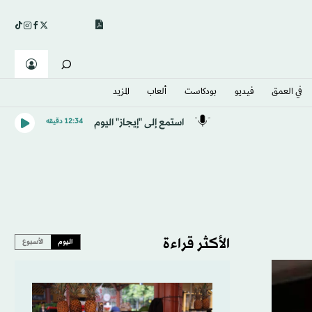
في العمق
فيديو
بودكاست
ألعاب
المزيد
استمع إلى "إيجاز" اليوم
12:34 دقيقه
الأكثر قراءة
اليوم
الأسبوع