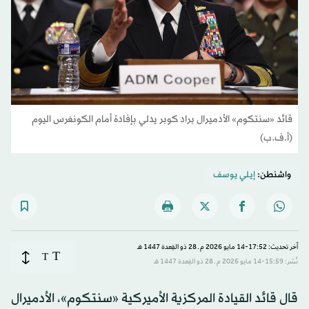
قائد «سنتكوم» الأدميرال براد كوبر يدلي بإفادة أمام الكونغرس اليوم
(أ.ف.ب)
واشنطن:
إيلي يوسف
آخر تحديث: 17:52-14 مايو 2026 م ـ 28 ذو القِعدة 1447 هـ
T
T
نُشر: 15:59-14 مايو 2026 م ـ 28 ذو القِعدة 1447 هـ
قال قائد القيادة المركزية الأميركية «سنتكوم»، الأدميرال