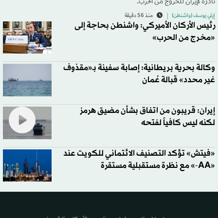
نادرة لإيران للخروج من الحرب.
إيلي يوسف (واشنطن)
منذ 56 دقيقة
رئيس الأركان الأميركي: واشنطن بحاجة إلى
«مخرج من الحرب»
وكالة بحرية بريطانية: إصابة سفينة بـ«مقذوف
غير محدد» قبالة عُمان
إيران: قريبون من اتفاق بشأن مضيق هرمز
لكنه ليس كافياً لفتحه
«فيتش» تؤكد التصنيف الائتماني للكويت عند
«AA-» مع نظرة مستقبلية مستقرة