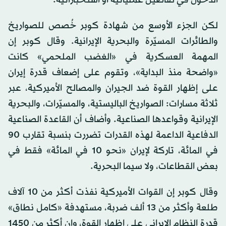
الدخول في تفاصيل عملياتية أو استخباراتية.
لكن الجزء الأوسع من شهادة كوبر خُصص للصواريخ
والطائرات المسيّرة والبحرية الإيرانية. وقال كوبر إن
المهمة العسكرية في «الغضب الملحمي» كانت
«واضحة منذ البداية»، وتقوم على إضعاف قدرة إيران
على إظهار القوة ضد الجيران والمصالح الأميركية، عبر
ثلاثة مسارات: الصواريخ الباليستية، والمسيّرات، والبحرية
الإيرانية وقواعدها الصناعية. وأضاف أن القاعدة الصناعية
الدفاعية الداعمة لهذه القدرات تضررت بنسبة تقارب 90
في المائة، تاركة لإيران «نحو 10 في المائة» فقط في
بعض القطاعات، ولا سيما البحرية.
وقال كوبر إن القوات الأميركية نفذت أكثر من 10 آلاف
طلعة وأكثر من 13 ألف ضربة، مستهدفة «كامل نطاق»
قدرة النظام الإيراني على إظهار القوة، وإن أكثر من 1450