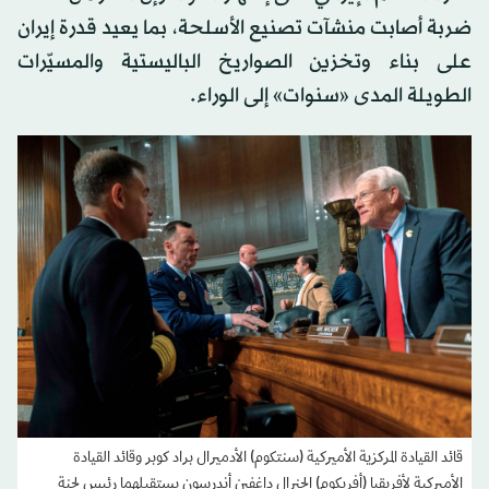
ضربة أصابت منشآت تصنيع الأسلحة، بما يعيد قدرة إيران
على بناء وتخزين الصواريخ الباليستية والمسيّرات
الطويلة المدى «سنوات» إلى الوراء.
قائد القيادة المركزية الأميركية (سنتكوم) الأدميرال براد كوبر وقائد القيادة
الأميركية لأفريقيا (أفريكوم) الجنرال داغفين أندرسون يستقبلهما رئيس لجنة