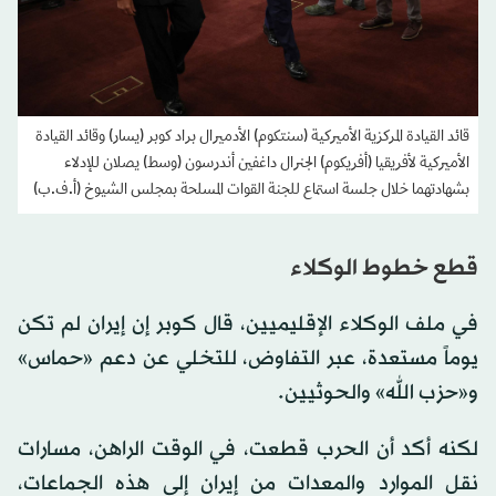
قائد القيادة المركزية الأميركية (سنتكوم) الأدميرال براد كوبر (يسار) وقائد القيادة
الأميركية لأفريقيا (أفريكوم) الجنرال داغفين أندرسون (وسط) يصلان للإدلاء
بشهادتهما خلال جلسة استماع للجنة القوات المسلحة بمجلس الشيوخ (أ.ف.ب)
قطع خطوط الوكلاء
في ملف الوكلاء الإقليميين، قال كوبر إن إيران لم تكن
يوماً مستعدة، عبر التفاوض، للتخلي عن دعم «حماس»
و«حزب الله» والحوثيين.
لكنه أكد أن الحرب قطعت، في الوقت الراهن، مسارات
نقل الموارد والمعدات من إيران إلى هذه الجماعات،