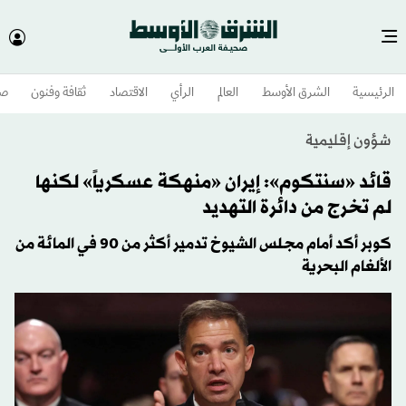
الرئيسية
الشرق الأوسط​
العالم
الرأي
الاقتصاد
ثقافة وفنون
صح
شؤون إقليمية
قائد «سنتكوم»: إيران «منهكة عسكرياً» لكنها
لم تخرج من دائرة التهديد
كوبر أكد أمام مجلس الشيوخ تدمير أكثر من 90 في المائة من
الألغام البحرية