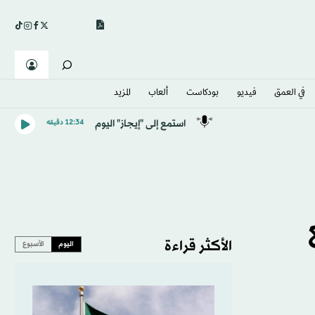
في العمق
فيديو
بودكاست
ألعاب
المزيد
استمع إلى "إيجاز" اليوم
12:34 دقيقه
الأكثر قراءة
اليوم
الأسبوع