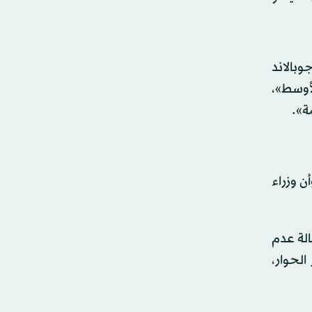
بالاند
لأوسط»،
ة».
ن وزراء
الة عدم
لحوار،