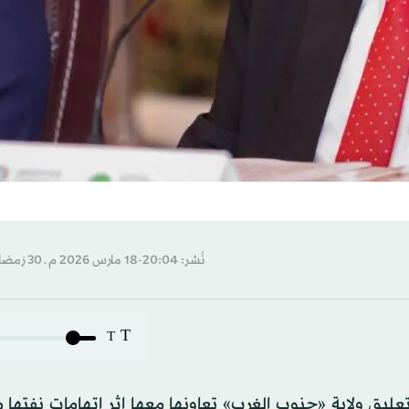
نُشر: 20:04-18 مارس 2026 م ـ 30 رَمضان 1447 هـ
T
T
عليق ولاية «جنوب الغرب» تعاونها معها إثر اتهامات نفتها