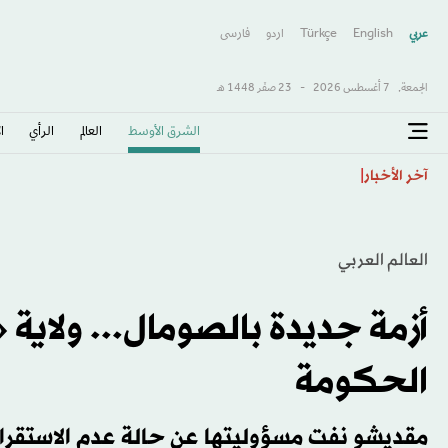
عربي
English
Türkçe
اردو
فارسى
الجمعة,
7 أغسطس 2026
-
23 صفَر 1448 هـ
الشرق الأوسط​
العالم
الرأي
ا
مجلس الشيوخ الأميركي يتبنى عقوبات جديدة على روسيا
آخر الأخبار
العالم العربي
أزمة جديدة بالصومال... ولاية 
الحكومة
مقديشو نفت مسؤوليتها عن حالة عدم الاستقرار