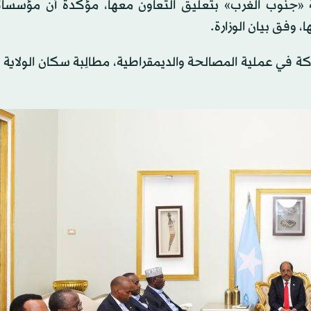
اية «جنوب الغرب» بتعليق التعاون معها، مؤكدة أن مؤسسات
، وفق بيان الوزارة.
كة في عملية المصالحة والديمقراطية، مطالِبة سكان الولاية با