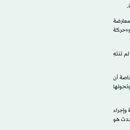
.
معارضة
 و«حركة
م تنتهِ
اصة أن
تحولها
 وإجراء
يحدث هو