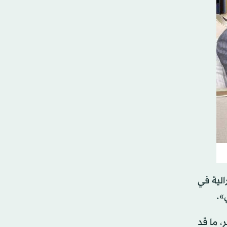
الية في
».
، ما قد