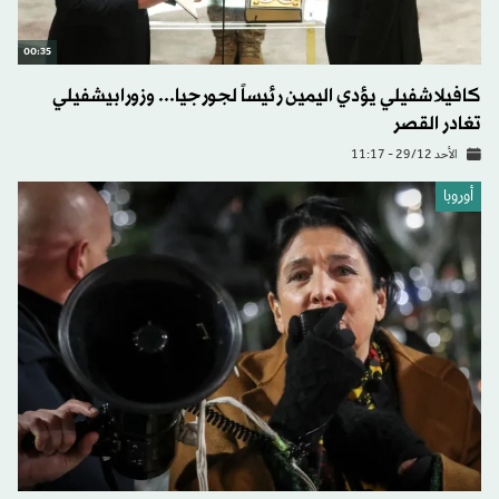
00:35
كافيلاشفيلي يؤدي اليمين رئيساً لجورجيا... وزورابيشفيلي
تغادر القصر
الأحد 29/12 - 11:17
أوروبا