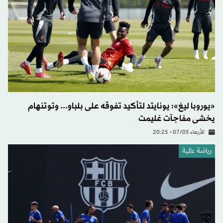
«يوروبا ليغ»: يونايتد لتأكيد تفوقه على بلباو... وتوتنهام
يخشى مفاجآت غليمت
الأربعاء 07/05 - 20:25
رياضة عالمية