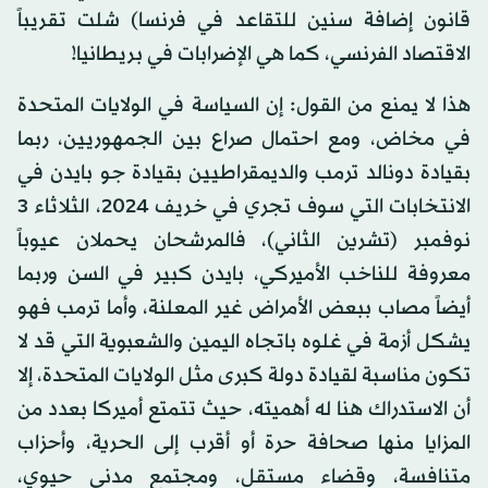
قانون إضافة سنين للتقاعد في فرنسا) شلت تقريباً
الاقتصاد الفرنسي، كما هي الإضرابات في بريطانيا!
هذا لا يمنع من القول: إن السياسة في الولايات المتحدة
في مخاض، ومع احتمال صراع بين الجمهوريين، ربما
بقيادة دونالد ترمب والديمقراطيين بقيادة جو بايدن في
الانتخابات التي سوف تجري في خريف 2024، الثلاثاء 3
نوفمبر (تشرين الثاني)، فالمرشحان يحملان عيوباً
معروفة للناخب الأميركي، بايدن كبير في السن وربما
أيضاً مصاب ببعض الأمراض غير المعلنة، وأما ترمب فهو
يشكل أزمة في غلوه باتجاه اليمين والشعبوية التي قد لا
تكون مناسبة لقيادة دولة كبرى مثل الولايات المتحدة، إلا
أن الاستدراك هنا له أهميته، حيث تتمتع أميركا بعدد من
المزايا منها صحافة حرة أو أقرب إلى الحرية، وأحزاب
متنافسة، وقضاء مستقل، ومجتمع مدني حيوي،