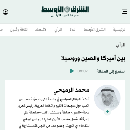
الرئيسية
الشرق الأوسط​
العالم
الرأي
الاقتصاد
ثقافة وفنون
صح
الرأي
بين أميركا والصين وروسيا!
استمع إلى المقالة
08:02
محمد الرميحي
أستاذ الاجتماع السياسي في جامعة الكويت. مؤلف عدد من
الكتب حول مجتمعات الخليج والثقافة العربية. رئيس تحرير
مجلة «العربي» سابقاً، ومستشار كتب «سلسلة عالم
المعرفة». شغل منصب الأمين العام لـ«المجلس الوطني
للثقافة» في الكويت، وعضو عدد من اللجان الاستشارية في