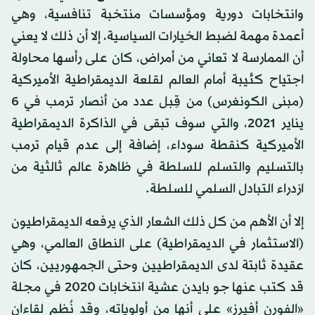
وانتخابات دورية ومؤسسات منتخبة تنافسية، وهي
أعمدة مهمة لضبط الخيارات السياسية، إلا أن ذلك لا يعني
أن الممارسة لا تعاني من أمراض، كان على رأسها محاولة
اجتياح كئيبة أمام العالم لقلعة الديمقراطية الأميركية
(مبنى الكونغرس) من قِبل عدد من أنصار ترمب في 6
يناير 2021، والتي سوف تبقى في الذاكرة الديمقراطية
الأميركية كنقطة سوداء، إضافة إلى عدم قيام ترمب
بالتسليم والتسلم للسلطة في ظاهرة عالم ثالثية من
ازدراء التبادل السلمي للسلطة.
إلا أن الأهم من كل ذلك الشعار الذي يرفعه الديمقراطيون
(الاستثمار في الديمقراطية) على النطاق العالمي، وهي
عقيدة ثابتة لدى الديمقراطيين وحتى الجمهوريين، كان
قد كتب عنها جو بايدن عشية انتخابات 2020 في مجلة
«الفورن أفيرز» على أنها من أولوياته، وقد نُظم لقاءان