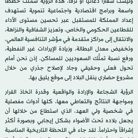
وليست شعاراً دعائياً أو ترفاً. هذه الرؤية شملت خططاً
واسعة وبرامج اقتصادية واجتماعية تنموية تستهدف
إعداد المملكة للمستقبل عبر تحسين مستوى الأداء
للقطاعين الحكومي والخاص، وتعزيز الشفافية والنزاهة،
والانتقال إلى مراكز متقدمة في مؤشر التنافسية العالمي،
وتخفيض معدل البطالة، وزيادة الإيرادات غير النفطية،
ورفع نسبة تملُّك السعوديين للمساكن. إذن نحن أمام
تحول فعلي وحقيقي وجاد لإصلاح جذري من خلال
مشروع حضاري ينقل البلاد إلى موقع يليق بها.
الرؤية الشجاعة والإرادة والواقعية وقدرة اتخاذ القرار
ومواجهة النتائج والتعاطي معها، كلها أدوات مفصلية
في شخصية ولي العهد، الذي استطاع من خلالها أن
يجعل بلاده تحت الأضواء بشكل إيجابي وبصورة أكثر
إشراقاً واحتراماً. لقد جاء في اللحظة التاريخية المناسبة