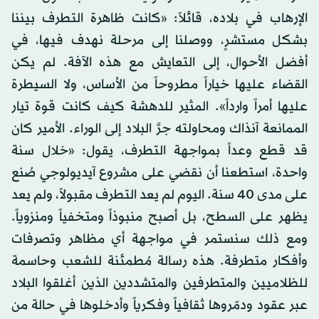
الإرهاب في بلاده، قائلاً: «كانت ظاهرة التطرف بيننا
بشكل مستشرٍ، ووصلنا إلى مرحلة نهدف فيها، في
أفضل الأحوال، إلى التعايش مع هذه الآفة. لم يكن
القضاء عليها خياراً مطروحاً من الأساس، ولا السيطرة
عليها أمراً وارداً». المثير للدهشة كيف كانت قوة تيار
الممانعة آنذاك ومحاولته جرَّ البلاد إلى الوراء. الأمير كان
قد قطع وعداً بمواجهة التطرف، يقول: «خلال سنة
واحدة، استطعنا أن نقضي على مشروع آيديولوجي صُنع
على مدى 40 سنة. اليوم لم يعد التطرف مقبولاً، ولم يعد
يظهر على السطح، بل أصبح منبوذاً ومتخفياً ومنزوياً.
ومع ذلك سنستمر في مواجهة أي مظاهر وتصرفات
وأفكار متطرفة. هذه رسالة مُطمئنة للشعب وحاسمة
للظلاميين والمتطرفين والمتشددين الذين أغلقوا البلاد
عبر عقود ودمّروها ثقافياً وفكرياً وأدخلوها في حالة من