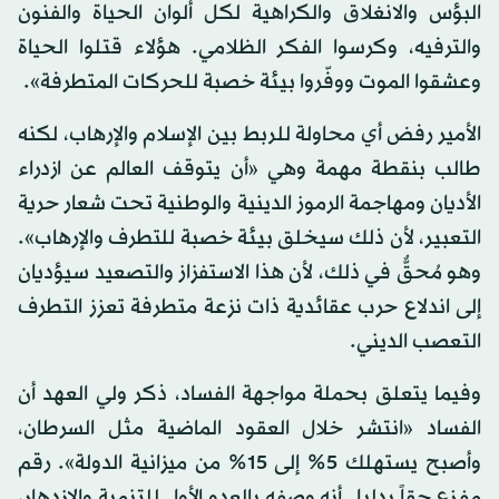
البؤس والانغلاق والكراهية لكل ألوان الحياة والفنون
والترفيه، وكرسوا الفكر الظلامي. هؤلاء قتلوا الحياة
وعشقوا الموت ووفّروا بيئة خصبة للحركات المتطرفة».
الأمير رفض أي محاولة للربط بين الإسلام والإرهاب، لكنه
طالب بنقطة مهمة وهي «أن يتوقف العالم عن ازدراء
الأديان ومهاجمة الرموز الدينية والوطنية تحت شعار حرية
التعبير، لأن ذلك سيخلق بيئة خصبة للتطرف والإرهاب».
وهو مُحقٌّ في ذلك، لأن هذا الاستفزاز والتصعيد سيؤديان
إلى اندلاع حرب عقائدية ذات نزعة متطرفة تعزز التطرف
التعصب الديني.
وفيما يتعلق بحملة مواجهة الفساد، ذكر ولي العهد أن
الفساد «انتشر خلال العقود الماضية مثل السرطان،
وأصبح يستهلك 5% إلى 15% من ميزانية الدولة». رقم
مفزع حقاً بدليل أنه وصفه بالعدو الأول للتنمية والازدهار،