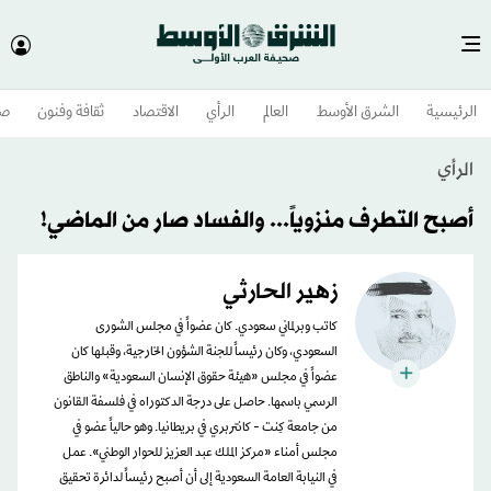
الرئيسية
الشرق الأوسط​
العالم
الرأي
الاقتصاد
ثقافة وفنون
صح
الرأي
أصبح التطرف منزوياً... والفساد صار من الماضي!
زهير الحارثي
كاتب وبرلماني سعودي. كان عضواً في مجلس الشورى
السعودي، وكان رئيساً للجنة الشؤون الخارجية، وقبلها كان
عضواً في مجلس «هيئة حقوق الإنسان السعودية» والناطق
الرسمي باسمها. حاصل على درجة الدكتوراه في فلسفة القانون
من جامعة كِنت - كانتربري في بريطانيا. وهو حالياً عضو في
مجلس أمناء «مركز الملك عبد العزيز للحوار الوطني». عمل
في النيابة العامة السعودية إلى أن أصبح رئيساً لدائرة تحقيق