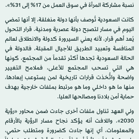
نسبة مشاركة المرأة في سوق العمل من 17% إلى 31%».
كانت السعودية تُوصف بأنها دولة منغلقة، إلا أنها تمضي
اليوم في مسار لتصبح دولة عصرية ومدنية. قرار التحول
يُعد أهم قرار، لأنه يعني السيرورة كدولة والانطلاق لعالم
المنافسة وتعبيد الطريق للأجيال المقبلة، فالدولة في
الحالة السعودية تجدها أكثر تقدماً من المجتمع، كونها
هي التي تسحب المجتمع للأعلى، فملامح التغيير
واضحة واتُّخذت قرارات تاريخية لمن يستوعب إبعادها،
منها ما هو داخلي وما هو مرتبط بملفات خارجية بهدف
حماية أمن بلادنا ومصالحها العليا.
ولي العهد تناول ملفات أخرى جاءت ضمن محاور «رؤية
2030». واللافت أنه يؤكد نجاح مسار الرؤية بالأرقام
والمعلومات، أي إنها جاءت كضرورة ومتطلب حتمي،