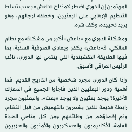
المهتمين إن الدوري اضطر لامتداح «داعش» بسبب تسلط
التنظيم الإرهابي على البعثيين، وخطفه لرجالهم، وهو
يريد تحييده، وكف شره.
ومشكلة الدوري مع «داعش» أكبر من مشكلته مع نظام
المالكي، فـ«داعش» يكفر ويعادي الصوفية السنية، بما
فيها الطريقة النقشبندية التي ينتمي لها الدوري، نائب
الرئيس العراقي الأسبق.
وإذا كان الدوري مجرد شخصية من التاريخ القديم، فما
أهمية ودور البعثيين الذين فاجأوا الجميع في المعارك
الأخيرة؟ يوجد بعثيون ولا يوجد «بعث». والبعثيون مجرد
رابطة قديمة للذين يشعرون بالتهميش من قبل النظام،
وتم إقصاؤهم من وظائفهم ومن كل مناحي الحياة
العامة. الأكاديميون والعسكريون والأمنيون والحزبيون