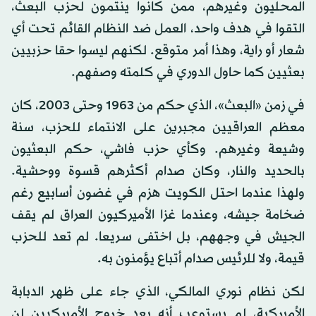
المحليون وغيرهم، ممن كانوا ينتمون لحزب البعث،
التقوا في هدف واحد، العمل ضد النظام القائم تحت أي
شعار أو راية، وهذا أمر متوقع. لكنهم ليسوا حقا حزبيين
بعثيين كما حاول الدوري في كلمته وصفهم.
في زمن «البعث»، الذي حكم من 1963 وحتى 2003، كان
معظم العراقيين مجبرين على الانتماء للحزب، سنة
وشيعة وغيرهم. وكأي حزب فاشي، حكم البعثيون
بالحديد والنار، وكان صدام أكثرهم قسوة ووحشية.
ولهذا عندما احتل الكويت هزم في غضون أسابيع رغم
ضخامة جيشه، وعندما غزا الأميركيون العراق لم يقف
الجيش في وجههم، بل اختفى سريعا. لم تعد للحزب
قيمة، ولا للرئيس صدام أتباع يؤمنون به.
لكن نظام نوري المالكي، الذي جاء على ظهر الدبابة
الأميركية، لم يستوعب أنه بعد خروج الأميركيين لن