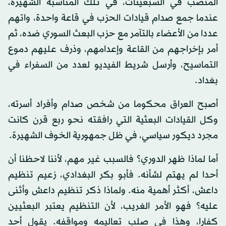
المنصب في السبعينات، في تلك المناسبة الشهيرة،
عندما جمع صدام قيادات الحزب في قاعة واحدة، واتهم
عددا من الأعضاء بالتآمر مع حزب البعث السوري ضده، ثم
أمر بإخراجهم من القاعة وإعدامهم، وذرف عليهم دموع
التماسيح، وأرسل شريط الفيديو لعدد من السفراء في
بغداد.
أصبح العراق محكوما من شخص صدام وأفراد أسرته،
وكل القيادات البعثية التي رافقته نحو ربع قرن كانت
مجرد ديكور سياسي، في ظل جمهورية الخوف الشهيرة.
أما لماذا ظهر الدوري؟ فالسبب غير مهم، لأننا لاحظنا أن
أحدا لم يهتم لشأنه. فأبو بكر البغدادي، زعيم تنظيم
داعش، أكثر أهمية منه. ولماذا ذكر تنظيم داعش وأثنى
عليه؟ فهو الأمر الغريب، لأن التنظيم يعتبر البعثيين
كفارا، وهذا في صلب تعاليمه ومواقفه. يقول أحد