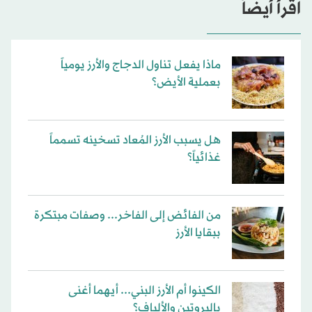
اقرأ أيضاً
ماذا يفعل تناول الدجاج والأرز يومياً
بعملية الأيض؟
هل يسبب الأرز المُعاد تسخينه تسمماً
غذائياً؟
من الفائض إلى الفاخر... وصفات مبتكرة
ببقايا الأرز
الكينوا أم الأرز البني... أيهما أغنى
بالبروتين والألياف؟