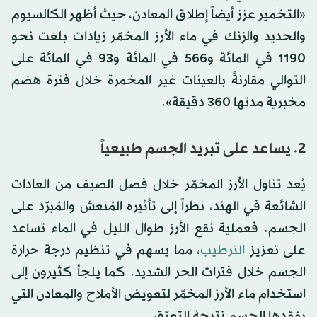
«التخمير عزز أيضاً إطلاق المعادن، حيث أظهر الكالسيوم
والحديد والزنك في ماء الأرز المخمّر زيادات بلغت نحو
1190 في المائة و566 في المائة و93 في المائة على
التوالي مقارنةً بالعينات غير المخمرة خلال فترة هضم
مخبرية مدتها 360 دقيقة».
2. يساعد على تبريد الجسم طبيعياً
يُعد تناول الأرز المخمّر خلال فصل الصيف من العادات
الشائعة في الهند، نظراً إلى تأثيره المُنعش والمُبرّد على
الجسم. فعملية نقع الأرز طوال الليل في الماء تساعد
على تعزيز
الترطيب
، مما يسهم في تنظيم درجة حرارة
الجسم خلال فترات الحر الشديد. كما يلجأ كثيرون إلى
استخدام ماء الأرز المخمّر لتعويض الأملاح والمعادن التي
يفقدها الجسم نتيجة التعرّق.