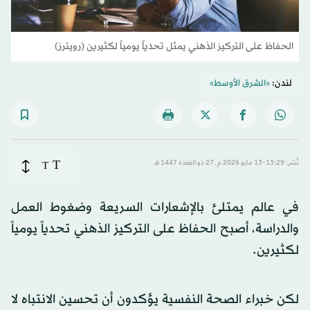
الحفاظ على التركيز الذهني يمثل تحدياً يومياً لكثيرين (رويترز)
لندن:
«الشرق الأوسط»
T
نُشر: 13:29-13 مايو 2026 م ـ 27 ذو القِعدة 1447 هـ
T
في عالم يمتلئ بالإشعارات السريعة وضغوط العمل
والدراسة، أصبح الحفاظ على التركيز الذهني تحدياً يومياً
لكثيرين.
لكن خبراء الصحة النفسية يؤكدون أن تحسين الانتباه لا