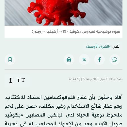
صورة توضيحية لفيروس «كوفيد - 19» (أرشيفية - رويترز)
لندن:
«الشرق الأوسط»
T
نُشر: 01:32-1 أبريل 2026 م ـ 14 شوّال 1447 هـ
T
أفاد باحثون بأن عقار فلوفوكسامين المضاد للاكتئاب،
وهو عقار شائع الاستخدام وغير مكلف، حسن على نحو
ملحوظ نوعية الحياة لدى البالغين المصابين «بكوفيد
طويل الأمد» وحد من الإجهاد المصاحب له في تجربة