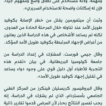
ومهمة، ولأنه مستخدم على نطاق واسع ومفهوم جيدا،
فإن له إمكانات واضحة للاستخدام السريري».
وثبت أن ميتفورمين يقلل من خطر الإصابة بكوفيد
طويل الأمد عند تناوله خلال المرحلة الحادة من العدوى،
لكنه لم يساعد الأشخاص في هذه الدراسة الذين يعانون
من أعراض الإجهاد المرتبطة بكوفيد طويل الأمد المؤكد.
وقال جيمي فورست، المشارك في إعداد الدراسة من
جامعة كولومبيا البريطانية، في بيان «تقدم هذه
التجربة للأطباء أول دليل قوي على وجود دواء يساعد
في تقليل إجهاد كوفيد طويل الأمد».
وقال البروفيسور كريستيان فينكرز من المركز الطبي
الجامعي بأمستردام، الذي لم يشارك في الدراسة، إنه
يجب تفسير النتائج بحذر لأن المرضى قدموا تقارير ذاتية