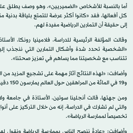
أما بالنسبة للأشخاص «الضميريين»، وهو وصف يطلق على
كل أفعالها، فقد «كانوا أكثر عرضة للتمتع بلياقة بدنية مت
إلى حقيقة أن التمارين الرياضية مفيدة لهم.
وقالت المؤلفة الرئيسية للدراسة، فلامينيا رونكا، الأست
«الشخصية تحدد شدة وأشكال التمارين التي ننجذب إليه
تتناسب مع شخصيتنا مما يساهم في تعزيز صحتنا».
و19 في المائة من المراهقين حول العالم يمارسون 150 دقيقة من النشاط البدني أسبوعياً».
ومن جهتها، قالت أنجلينا سوتين، الأستاذة في جامعة و
والتي لم تشارك في الدراسة، إنه من خلال التركيز على أن
تخصيصاً لممارسة الرياضة».
وأضافت: «عادةً ننصح الناس بممارسة الرياضة ونقول له