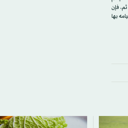
ثم، فإن
امه بها