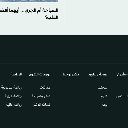
السباحة أم الجري... أيهما أف
القلب؟
 وفنون
صحة وعلوم
تكنولوجيا
يوميات الشرق​
الرياضة
صحتك
مذاقات
رياضة سعودية
السادس​
علوم
سفر وسياحة
رياضة عربية
بيئة
لمسات الموضة
رياضة عالمية