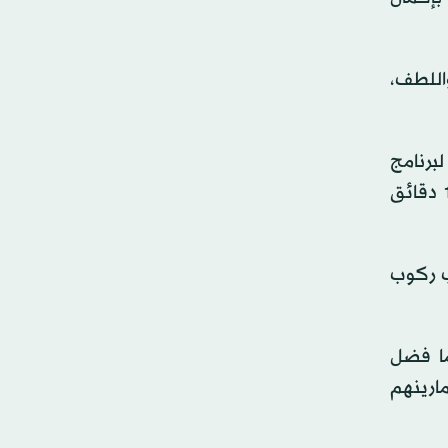
اللطف،
لبرنامج
تدريبي لمدة ثمانية أسابيع لركوب الدراجات وتمارين القوة، بينما مارست المجموعة الضابطة تمارين التمدد لمدة 10 دقائق
ب ركوب
نما فضل
مارينهم