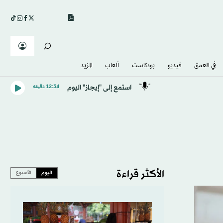
في العمق
فيديو
بودكاست
ألعاب
المزيد
استمع إلى "إيجاز" اليوم
12:34 دقيقه
الأكثر قراءة
اليوم
الأسبوع