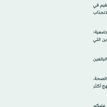
ظيم في
لانجذاب
جامعية:
ن التي
 أن 22.5 في المائة فقط من البالغين
الصحة،
هج أكثر
 عليكم