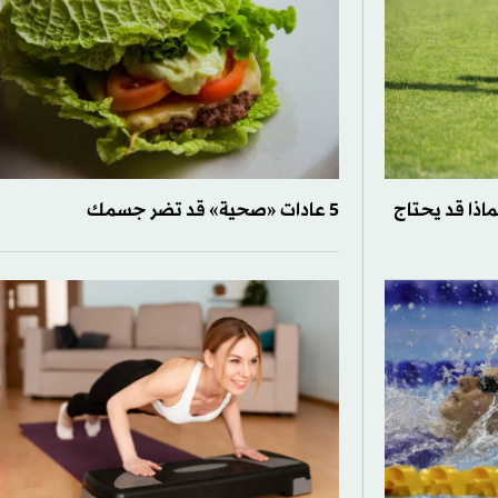
ماذا قد يحتاج
5 عادات «صحية» قد تضر جسمك