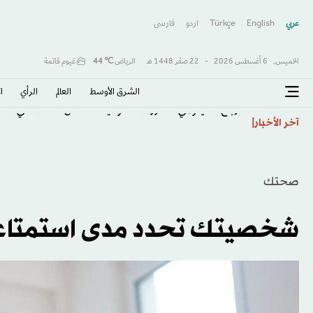
عربي
English
Türkçe
اردو
فارسى
الخميس,
6 أغسطس 2026
-
22 صفَر 1448 هـ
الرياض
℃
44
غيوم قاتمة
الشرق الأوسط​
العالم
الرأي
ا
أرباح «سينومي سنترز» السعودية تنخفض 14.7 % في النصف الأول
آخر الأخبار
صحتك
شخصيتك تحدد مدى استمتاعك 