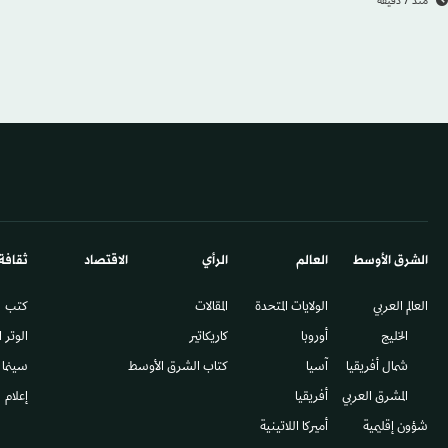
منذ 7 دقيقة
الشرق الأوسط​
العالم
الرأي
الاقتصاد
ثقافة
العالم العربي
الولايات المتحدة
المقالات
كتب
الخليج
أوروبا
كاريكاتير
الوتر 
شمال أفريقيا
آسيا
كتاب الشرق الأوسط
سينما
المشرق العربي
أفريقيا
إعلام
شؤون إقليمية
أميركا اللاتينية