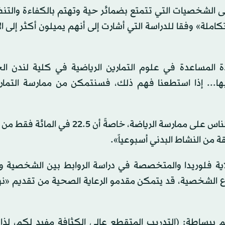
 الشخصيات التي تتمتع بضمائر حية وتهتم بالكفاءة والتن
كاملة» وفقا للدراسة التي أشارت إلى أنهم يميلون أكثر إلى ا
اذة المساعدة في علوم التمارين الرياضية في كلية لندن ال
ا... إذا استطعنا فهم ذلك، فسنتمكن من ممارسة التماري
وأضافت: «لهذه النتائج آثارٌ مهمة على تشجيع المزيد من الناس على ممارسة الرياضة، خاصةً
لاية فلوريدا والمتخصصة في دراسة الروابط بين الشخصية و
واع الشخصية، قد يتمكن مقدمو الرعاية الصحية من تقديم «ن
م ببساطة: (التدريب المتقطع عالي الكثافة مفيد لكم، لذا