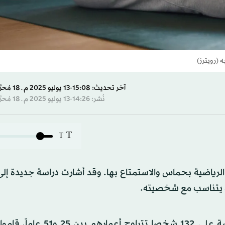
 (رويترز)
آخر تحديث: 15:08-13 يوليو 2025 م ـ 18 مُحرَّم 1447 هـ
نُشر: 14:26-13 يوليو 2025 م ـ 18 مُحرَّم 1447 هـ
T
T
لرياضية بحماس والاستمتاع بها. وقد أشارت دراسة جديدة إلى
ي يتناسب مع شخصيته.
وبحسب شبكة «سي إن إن» الأميركية، فقد أجريت الدراسة على 132 شخصا تت