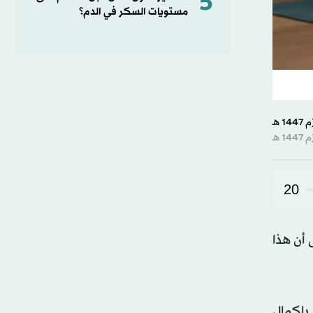
5
مستويات السكر في الدم؟
20
 أن هذا
راوح أعمارهم بين 25 و51 عاماً، قاموا بإكمال