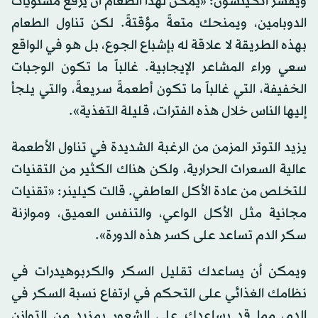
ويفسر أتكينسون: «يمكن لهذا الطعام أن يرفع مستويات
الدوبامين، ويمنحك متعةً مؤقتةً. لكن تناول الطعام
بهذه الطريقة لا علاقة له بإشباع الجوع، بل هو في الواقع
سعي وراء المشاعر الإيجابية. غالباً ما تكون الوجبات
الخفيفة، التي غالباً ما تكون أطعمةً سريعةً، والتي يلجأ
إليها الناس خلال هذه الفترات، قليلة التغذية».
يزيد التوتر المزمن من الرغبة الشديدة في تناول الأطعمة
عالية السعرات الحرارية، ولكن هناك الكثير من التقنيات
للتخلص من عادة الأكل العاطفي. قالت كيلينر: «تقنيات
مجانية مثل الأكل الواعي، والتنفس العميق، وموازنة
سكر الدم تساعد على كسر هذه الدورة».
ويمكن أن يساعدك تقليل السكر والكربوهيدرات في
نظامك الغذائي على التحكم في ارتفاع نسبة السكر في
الدم، مما قد يساعدك على الشعور بمزيد من التوازن