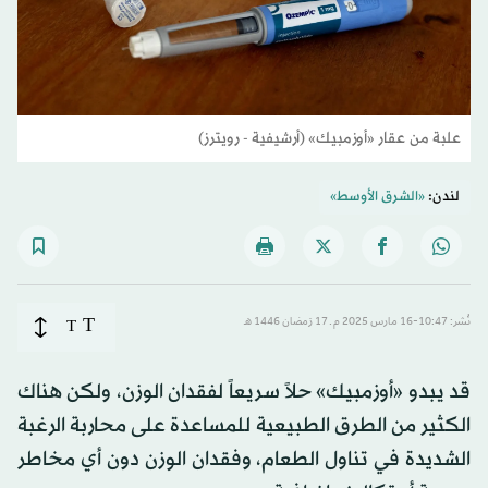
علبة من عقار «أوزمبيك» (أرشيفية - رويترز)
لندن:
«الشرق الأوسط»
T
نُشر: 10:47-16 مارس 2025 م ـ 17 رَمضان 1446 هـ
T
قد يبدو «أوزمبيك» حلاً سريعاً لفقدان الوزن، ولكن هناك
الكثير من الطرق الطبيعية للمساعدة على محاربة الرغبة
الشديدة في تناول الطعام، وفقدان الوزن دون أي مخاطر