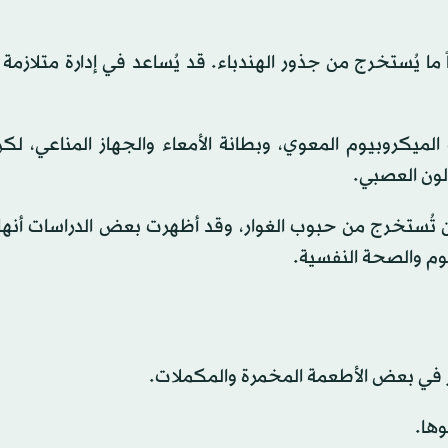
لذوبان، وغالباً ما يُستخرج من جذور الهندباء. قد يُساعد في إدارة متلازم
): تدعم هذه المكملات الميكروبيوم المعوي، وبطانة الأمعاء والجهاز المناعي
ولون العصبي.
 (PHGG): ألياف قابلة للذوبان تُستخرج من حبوب الغوار، وقد أظهرت بعض الدراسات 
لنوم والصحة النفسية.
وفر في بعض الأطعمة المخمرة والمكملات.
وها.