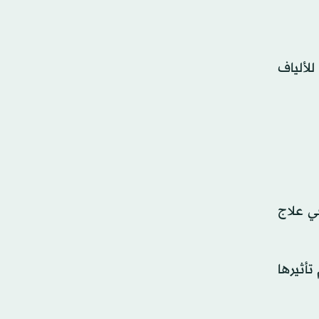
لألياف
 في علاج
ثم تأثيرها