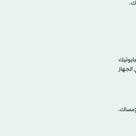
ك.
بايوتيك
 الجهاز
لإمساك،