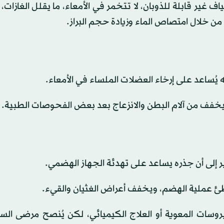
كربوفيل الكالسيوم (Calcium polycarbophil): ألياف غير قابلة للذوبان، لا تتخمر في الأمعاء، ما يقلل الغا
من خلال امتصاص الماء وزيادة حجم البراز.
ه يُساعد على إرخاء العضلات الملساء في الأمعاء.
 يخفف من آلام البطن والانزعاج بعد بعض الفحوصات الطبية.
تشير إلى أن جذره يساعد على تهدئة الجهاز الهضمي.
ئ عملية الهضم، ويخفف أعراض الغثيان والقيء.
روسات المعوية أو العلاج الكيميائي، لكن يُنصح مرضى الس