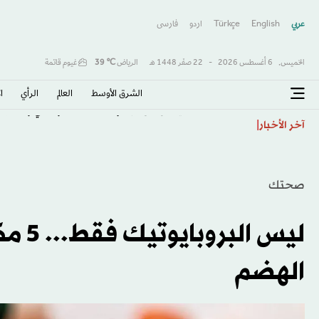
عربي
English
Türkçe
اردو
فارسى
الخميس,
6 أغسطس 2026
-
22 صفَر 1448 هـ
الرياض
℃
39
غيوم قاتمة
الشرق الأوسط​
العالم
الرأي
ا
شاشة الناقد: فيلمان عن البطولة... أحدهما واقعي والآخر 
آخر الأخبار
صحتك
ليس 
الهضم