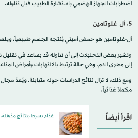
اضطرابات الجهاز الهضمي باستشارة الطبيب قبل تناوله.
5. أل-غلوتامين
أل-غلوتامين هو حمض أميني يُنتجه الجسم طبيعياً، ويلعب 
وتشير بعض التحليلات إلى أن تناوله قد يساعد في تقليل نفا
إلى مجرى الدم، وهي حالة ترتبط بالالتهابات وأمراض المناعة 
ومع ذلك، لا تزال نتائج الدراسات حوله متباينة، ويُعدّ مج
مكملاً غذائياً.
اقرأ أيضاً
غذاء بسيط بنتائج مذهلة... 5 أسباب تجعل الحمص السرّ لعظام أ