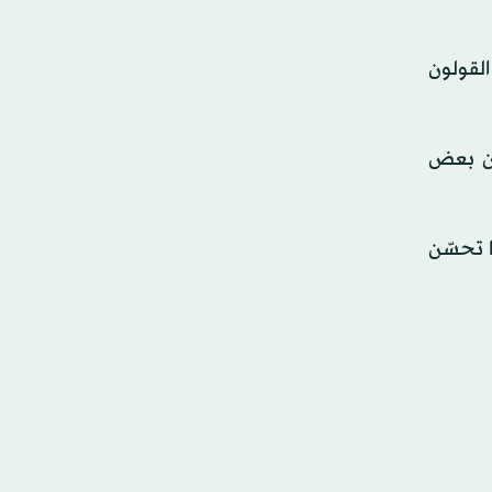
ة القولون
، لكن بعض
أنها تحسّن