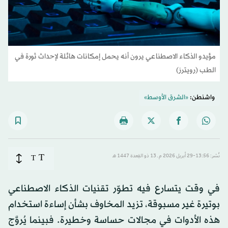
مؤيدو الذكاء الاصطناعي يرون أنه يحمل إمكانات هائلة لإحداث ثورة في
الطب (رويترز)
واشنطن:
«الشرق الأوسط»
T
نُشر: 13:56-29 أبريل 2026 م ـ 13 ذو القِعدة 1447 هـ
T
في وقت يتسارع فيه تطوّر تقنيات الذكاء الاصطناعي
بوتيرة غير مسبوقة، تزيد المخاوف بشأن إساءة استخدام
هذه الأدوات في مجالات حساسة وخطيرة. فبينما يُروَّج