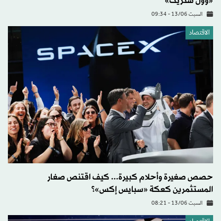
«وول ستريت»
السبت 13/06 - 09:34
الاقتصاد
حصص صغيرة وأحلام كبيرة... كيف اقتنص صغار
المستثمرين كعكة «سبايس إكس»؟
السبت 13/06 - 08:21