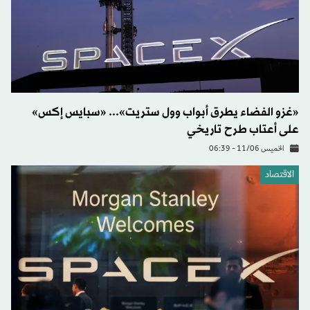
«غزو الفضاء يطرق أبواب وول ستريت»... «سبايس إكس»
على أعتاب طرح تاريخي
الخميس 11/06 - 06:39
الاقتصاد