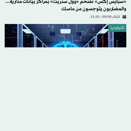
«سبايس إكس» تقتحم «وول ستريت» بمراكز بيانات مدارية...
والمضاربون يتوجسون من ماسك
الثلاثاء 09/06 - 15:20
تكنولوجيا
الصين تتفوق على إيلون ماسك بإطلاق أول شريحة دماغ
تجارية في العالم
الاثنين 08/06 - 15:55