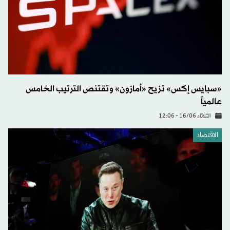
«سبايس إكس» تزيح «أمازون» وتقتنص الترتيب الخامس
عالمياً
الثلاثاء 16/06 - 12:06
الاقتصاد