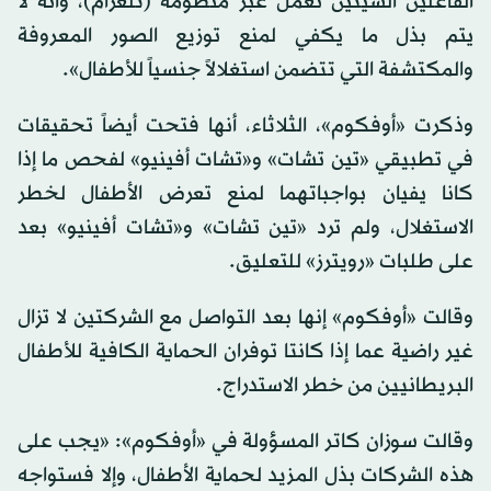
الفاعلين السيئين تعمل عبر منظومة (تلغرام)، وأنه لا
يتم بذل ما يكفي لمنع توزيع الصور المعروفة
والمكتشفة التي تتضمن استغلالاً جنسياً للأطفال».
وذكرت «أوفكوم»، الثلاثاء، أنها فتحت أيضاً تحقيقات
في تطبيقي «تين تشات» و«تشات أفينيو» لفحص ما إذا
كانا يفيان بواجباتهما لمنع تعرض الأطفال لخطر
الاستغلال، ولم ترد «تين تشات» و«تشات أفينيو» بعد
على طلبات «رويترز» للتعليق.
وقالت «أوفكوم» إنها بعد التواصل مع الشركتين لا تزال
غير راضية عما إذا كانتا توفران الحماية الكافية للأطفال
البريطانيين من خطر الاستدراج.
وقالت سوزان كاتر المسؤولة في «أوفكوم»: «يجب على
هذه الشركات بذل المزيد لحماية الأطفال، وإلا فستواجه