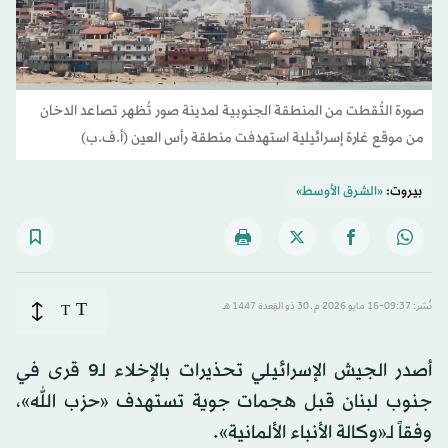
صورة التُقطت من المنطقة الجنوبية لمدينة صور تُظهر تصاعد الدخان
من موقع غارة إسرائيلية استهدفت منطقة رأس العين (أ.ف.ب)
بيروت:
«الشرق الأوسط»
T
نُشر: 09:37-16 مايو 2026 م ـ 30 ذو القِعدة 1447 هـ
T
أصدر الجيش الإسرائيلي تحذيرات بالإخلاء لـ9 قرى في
جنوب لبنان قبل هجمات جوية تستهدف «حزب الله»،
وفقاً لـ«وكالة الأنباء الألمانية».