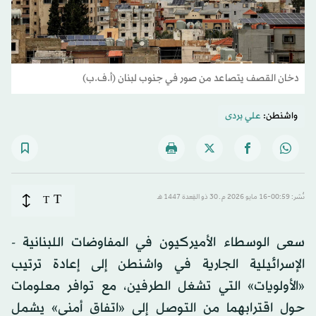
دخان القصف يتصاعد من صور في جنوب لبنان (أ.ف.ب)
واشنطن:
علي بردى
T
نُشر: 00:59-16 مايو 2026 م ـ 30 ذو القِعدة 1447 هـ
T
سعى الوسطاء الأميركيون في المفاوضات اللبنانية -
الإسرائيلية الجارية في واشنطن إلى إعادة ترتيب
«الأولويات» التي تشغل الطرفين، مع توافر معلومات
حول اقترابهما من التوصل إلى «اتفاق أمني» يشمل