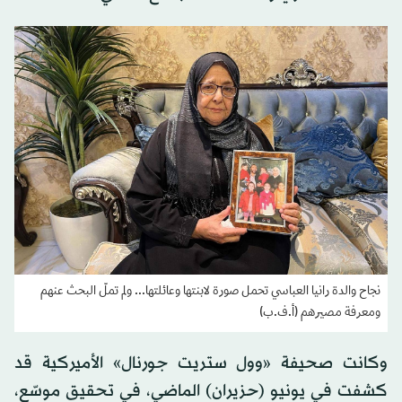
نجاح والدة رانيا العباسي تحمل صورة لابنتها وعائلتها... ولم تملّ البحث عنهم
ومعرفة مصيرهم (أ.ف.ب)
وكانت صحيفة «وول ستريت جورنال» الأميركية قد
كشفت في يونيو (حزيران) الماضي، في تحقيق موسّع،