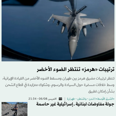
ترتيبات «هرمز» تنتظر الضوء الأخضر
تنتظر ترتيبات مضيق هرمز بين طهران ومسقط الضوء الأخضر من القيادة الإيرانية،
وسط خلافات مستمرة حول السيادة والرسوم، وشكوك متزايدة في قطاع الشحن
بشأن إمكان تطبيق
«الشرق الأوسط» ( لندن - واشنطن - طهران)
الخميس 06/08 - 21:34
جولة مفاوضات لبنانية ــ إسرائيلية غير حاسمة