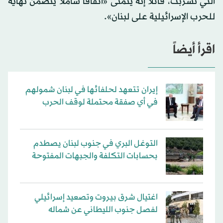
التي تسربت، قائلاً إنه يتمنى «اتفاقاً شاملاً يتضمن نهاية
للحرب الإسرائيلية على لبنان».
اقرأ أيضاً
إيران تتعهد لحلفائها في لبنان شمولهم
في أي صفقة محتملة لوقف الحرب
التوغل البري في جنوب لبنان يصطدم
بحسابات التكلفة والجبهات المفتوحة
اغتيال شرق بيروت وتصعيد إسرائيلي
لفصل جنوب الليطاني عن شماله