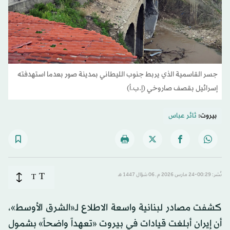
جسر القاسمية الذي يربط جنوب الليطاني بمدينة صور بعدما استهدفته
إسرائيل بقصف صاروخي (إ.ب.أ)
بيروت:
ثائر عباس
T
نُشر: 00:29-24 مارس 2026 م ـ 06 شوّال 1447 هـ
T
كشفت مصادر لبنانية واسعة الاطلاع لـ«الشرق الأوسط»،
أن إيران أبلغت قيادات في بيروت «تعهداً واضحاً» بشمول