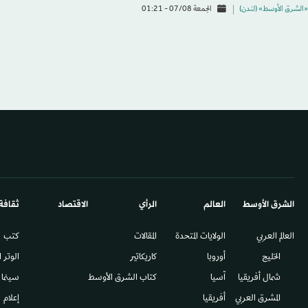
«الشرق الأوسط» (لندن)
الجمعة 07/08 - 01:21
الشرق الأوسط​
العالم
الرأي
الاقتصاد
ثقافة
العالم العربي
الولايات المتحدة
المقالات
كتب
الخليج
أوروبا
كاريكاتير
الوتر 
شمال أفريقيا
آسيا
كتاب الشرق الأوسط
سينما
المشرق العربي
أفريقيا
إعلام