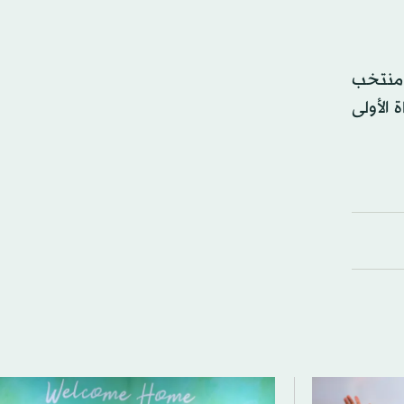
 منتخب
 الأولى