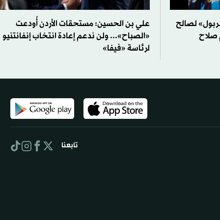
بول» لصالح
علي بن الحسين: مستحقات الأردن أُودعت
 صلاح
«الصباح»... ولن ندعم إعادة انتخاب إنفانتنيو
لرئاسة «فيفا»
تابعنا