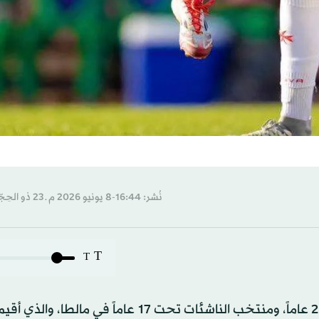
نُشر: 16:44-8 يونيو 2026 م ـ 23 ذو الحِجّة 1447 هـ
T
T