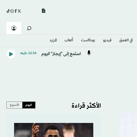
في العمق
فيديو
بودكاست
ألعاب
المزيد
استمع إلى "إيجاز" اليوم
12:34 دقيقه
الأكثر قراءة
اليوم
الأسبوع