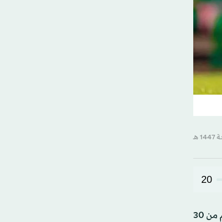
20
اختتم، الأحد، معسكر المنتخب السعودي للشابات تحت 20 عاماً، ومنتخب الناشئات تحت 17 عاماً في مالطا، والذي أقيم من 30