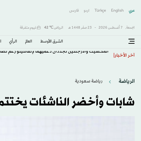
عربي
English
Türkçe
اردو
فارسى
الجمعة,
7 أغسطس 2026
-
23 صفَر 1448 هـ
الرياض
℃
42
غيوم متفرقة
الشرق الأوسط​
العالم
الرأي
ا
المكسيك والأرجنتين تجددان دعميهما لإنفانتينو رغم تصاع
آخر الأخبار
الرياضة
رياضة سعودية
شابات وأخضر الناشئات يختتم