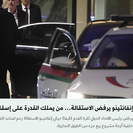
إنفانتينو يرفض الاستقالة… من يملك القدرة على إسق
يرفض رئيس الاتحاد الدولي لكرة القدم (فيفا) جياني إنفانتينو الاستقالة رغم تصاعد ال
خلفية أزمة مشروع بيع جزء من الحقوق التجارية.