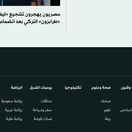
مصريون يهجرون تشجيع «ليفر
«طرابزون» التركي بعد انضمام
 وفنون
صحة وعلوم
تكنولوجيا
يوميات الشرق​
الرياضة
صحتك
مذاقات
رياضة سعودية
السادس​
علوم
سفر وسياحة
رياضة عربية
بيئة
لمسات الموضة
رياضة عالمية