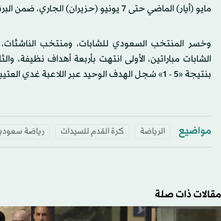
مايو (أيار) الماضي حتى 7 يونيو (حزيران) الجاري، ضمن البرنامج الإعدادي استعداداً للاستحقاقات المقبلة.
وخسر المنتخب السعودي للشابات، ومنتخب الناشئات، ل
الشابات مباراتين، الأولى انتهت بأربعة أهداف نظيفة، والثا
بنتيجة «5 - 1» سُجل الهدف الوحيد عبر اللاعبة غدي العتيبي في الدقيقة 33.
مواضيع
الرياضة
كرة القدم للسيدات
رياضة سعودي
مقالات ذات صلة