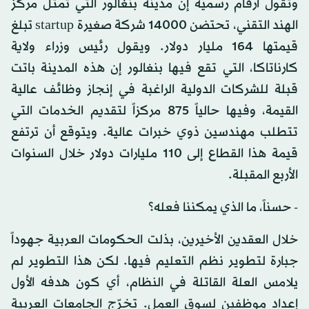
وتقول أرقام رسمية إن مدينة بنغالور التي تمثل مركز
الهند التقني، تحتضن 14000 شركة صغيرة startup تبلغ
قيمتها 164 مليار دولار. ويقول رئيس وزراء ولاية
كارناتاكا، التي تقع فيها بنغالور إن هذه المدينة باتت
قبلة للشركات الدولية الراغبة في إنجاز وظائف عالية
القيمة، وفيها حالياً 875 مركزاً لتقديم الخدمات التي
تتطلب مهندسين ذوي خبرات عالية. ويتوقع أن ترتفع
قيمة هذا القطاع إلى 110 مليارات دولار خلال السنوات
الأربع المقبلة.
- حسناً، ما الذي يمكننا فعله؟
خلال العقدين الأخيرين، بذلت الحكومات العربية جهوداً
جبارة لتطوير نظم التعليم فيها. لكن هذا التطوير لم
يلامس العلة القاتلة في النظام، أي كون هدفه الأول
إعداد موظفين لسوق العمل. تخرّج الجامعات العربية