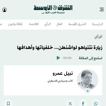
الرئيسية
الشرق الأوسط​
العالم
الرأي
الاقتصاد
ثقافة وفنون
صح
الرأي
زيارة نتنياهو لواشنطن... خلفياتها وأهدافها
استمع إلى المقالة
00:00
نبيل عمرو
كاتب وسياسي فلسطيني