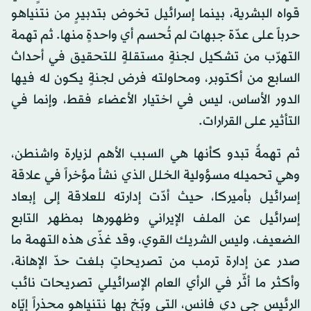
قواه البشرية، بينما إسرائيل تخوض بتدبيرٍ من نتنياهو
حرباً على عدّة جبهات لم تُحسم أي واحدةٍ منها. ثم تهمة
التهرّب من تشكيل لجنةٍ مستقلةٍ للتحقيق في أحداث
السابع من أكتوبر، ومحاولته فرض لجنةٍ يكون له فيها
الدور الأساس، ليس في اختيار الأعضاء فقط، وإنما في
التأثير على القرارات.
ثم تهمةٌ تبدو كأنها هي السبب الأهم لزيارة واشنطن،
وهي تحميله مسؤولية الخلل الذي نشأ مؤخراً في علاقة
إسرائيل بأميركا، حيث أدّت إدارته للعلاقة إلى إبعاد
إسرائيل عن الملف الإيراني وظهورها بمظهر التابع
الضعيف، وليس الشريك القوي، وقد غذّى هذه التهمة ما
صدر عن إدارة ترمب من تصريحاتٍ بلغت حدّ الإهانة،
وأكثر ما أثّر في الرأي العام الإسرائيلي تصريحات نائب
الرئيس جي دي فانس، التي وبّخ بها نتنياهو محذراً إيّاه