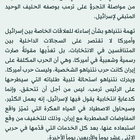
من مواصلة التجرؤ على ترمب بوصفه الحليف الوحيد
المتبقي لإسرائيل.
تهمة نتنياهو بشأن إساءته للعلاقات الخاصة بين إسرائيل
وأميركا لا تقتصر على السجالات الداخلية بين
المتنافسين في الانتخابات، بل تغذّيها مقولةٌ صارت
رسميةً وشعبيةً في أميركا، وهي أن الحرب المكلفة على
إيران كانت حرب نتنياهو الشخصية، وليست حرب أميركا.
ويدرك نتنياهو استحالة تلبية طلباته التي سيطرحها
على الرئيس ترمب، ليس من أجل أن تتحقق، وإنما
كدعايةٍ انتخابية يقول فيها لإسرائيل، إنه يعمل الكثير،
وسيحاول الاصطياد في المياه العكرة التي تميّز واقع
المفاوضات المضطربة مع إيران، وذلك للتخفيف من وقع
استبعاده عنها، بعد كل الخدمات التي قدّمها في حربي
الاثني عشر يوماً والأربعين يوماً الأخيرة.