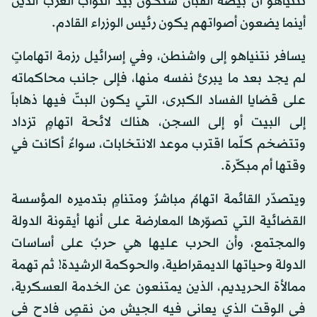
نتنياهو أن بيضة القبّان ستكون بيد النوّاب العرب الذين
أينما يضعون أصواتهم يكون رئيس الوزراء القادم.
يسافر نتنياهو إلى واشنطن، وفي إسرائيل رزمة اتهاماتٍ
لم يجد بعد ما يبرئ نفسه منها، فإلى جانب محاكماته
على قضايا الفساد الكبرى، التي يكون البتّ فيها ذهاباً
إلى البيت أو إلى السجن، هناك لائحة اتهامٍ تزداد
وتتضخم كلّما اقترب موعد الانتخابات، سواءٌ أكانت في
وقتها أم مبكّرة.
ويتصدّر القائمة اتهامٌ مباشرٌ ومتنامٍ بتدميره المؤسسة
القضائية التي تصوّرها المعارضة على أنها أيقونة الدولة
والمجتمع، وأن الحرب عليها هي حربٌ على أساسات
الدولة وحياتها الديمقراطية، والحوكمة الرشيدة! ثم تهمة
ممالأة الحريديم، الذين يمتنعون عن الخدمة العسكرية،
في الوقت الذي يعاني فيه الجيش من نقصٍ فادحٍ في