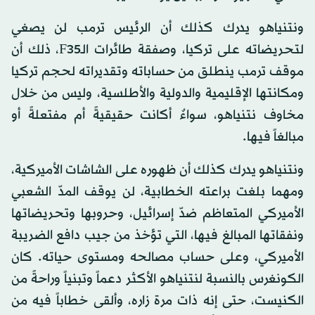
ونتنياهو يدرك كذلك أن الرئيس ترمب لن يصغي
لتحريضاته على تركيا، وصفقة طائرات الـF35، ذلك أن
موقف ترمب ينطلق من حساباته وتقديراته لحجم تركيا
ومكانتها الإقليمية والدولية والأطلسية، وليس من خلال
مخاوف نتنياهو، سواءٌ أكانت حقيقيةً أم مفتعلةً أو
مبالغاً فيها.
ونتنياهو يدرك كذلك أن ظهوره على الشاشات الأميركية،
ومهما بلغت براعته الخطابية، لن يوقف المدّ الشعبي
الأميركي المتعاظم ضدّ إسرائيل، وحروبها وتحريضاتها
ونفقاتها المبالغ فيها، التي تؤخذ من جيب دافع الضريبة
الأميركي، وعلى حساب مصالحه ومستوى حياته. كان
الكونغرس بالنسبة لنتنياهو الأكثر دعماً وتبنياً وراحةً من
الكنيست، حتى إنه ذات مرة زاره، وألقى خطاباً فيه من