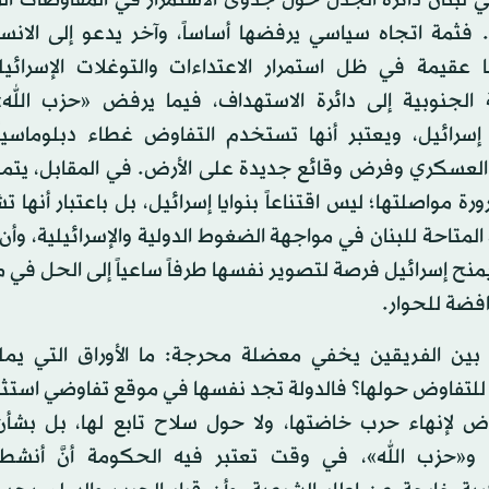
. فثمة اتجاه سياسي يرفضها أساساً، وآخر يدعو إلى الان
ها عقيمة في ظل استمرار الاعتداءات والتوغلات الإسرائي
 الجنوبية إلى دائرة الاستهداف، فيما يرفض «حزب الله»
سرائيل، ويعتبر أنها تستخدم التفاوض غطاء دبلوماسياً
لعسكري وفرض وقائع جديدة على الأرض. في المقابل، يتم
رة مواصلتها؛ ليس اقتناعاً بنوايا إسرائيل، بل باعتبار أنها ت
المتاحة للبنان في مواجهة الضغوط الدولية والإسرائيلية، وأن
نح إسرائيل فرصة لتصوير نفسها طرفاً ساعياً إلى الحل في م
رافضة للحوار.
بين الفريقين يخفي معضلة محرجة: ما الأوراق التي يملك
للتفاوض حولها؟ فالدولة تجد نفسها في موقع تفاوضي استث
وض لإنهاء حرب خاضتها، ولا حول سلاح تابع لها، بل بشأن
 و«حزب الله»، في وقت تعتبر فيه الحكومة أنَّ أنشطته