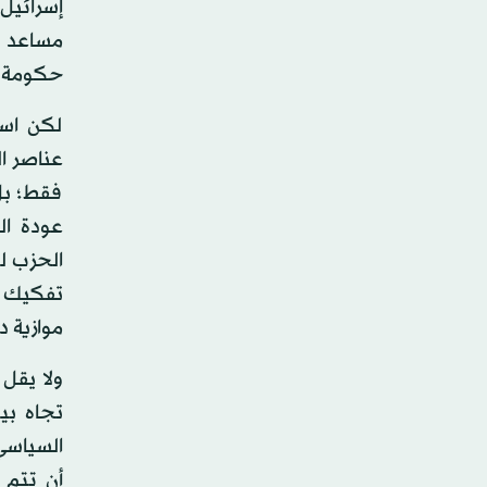
إسرائيل 
مساعد ه
حكومة أك
لكن است
عناصر ال
فقط؛ بل
عودة ال
الحزب لت
تفكيك ش
موازية د
ولا يقل
تجاه بي
السياسي 
أن تتم 