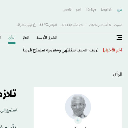
عربي
English
Türkçe
اردو
فارسى
السبت,
8 أغسطس 2026
-
24 صفَر 1448 هـ
الرياض
℃
33
غيوم متفرقة
الشرق الأوسط​
العالم
الرأي
ا
بغداد تضبط الأمن في «مناطق رخوة»
آخر الأخبار
الرأي
تلاز
استمع إلى 
تتَّسع ف