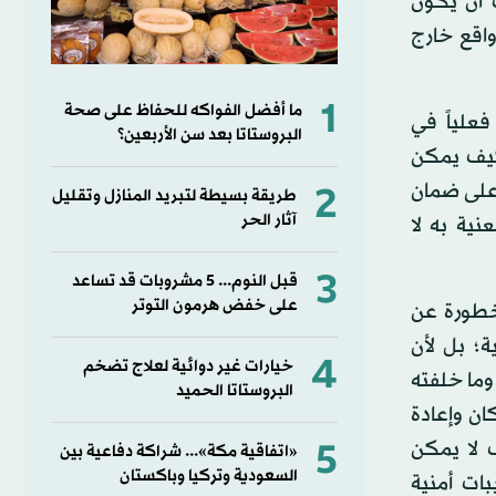
 أن يكون
واقع خارج
1
ما أفضل الفواكه للحفاظ على صحة
فعلياً في
البروستاتا بعد سن الأربعين؟
كيف يمكن
 على ضمان
2
طريقة بسيطة لتبريد المنازل وتقليل
آثار الحر
نية به لا
3
قبل النوم... 5 مشروبات قد تساعد
على خفض هرمون التوتر
خطورة عن
ة؛ بل لأن
4
خيارات غير دوائية لعلاج تضخم
 وما خلفته
البروستاتا الحميد
ان وإعادة
5
ف لا يمكن
«اتفاقية مكة»... شراكة دفاعية بين
السعودية وتركيا وباكستان
بات أمنية