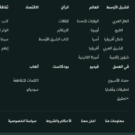
الشرق الأوسط​
العالم
الرأي
الاقتصاد
ثقافة
العالم العربي
الولايات المتحدة
المقالات
كتب
الخليج
أوروبا
كاريكاتير
الوتر 
شمال أفريقيا
آسيا
كتاب الشرق الأوسط
سينما
المشرق العربي
أفريقيا
إعلام
شؤون إقليمية
أميركا اللاتينية
في العمق
فيديو
بودكاست
ألعاب
حصاد الأسبوع
الكلمات المتقاطعة
تحقيقات وقضايا
سودوكو
+تحقيق
معلومات عنا
اعلن معنا
الأحكام والشروط
سياسة الخصوصية