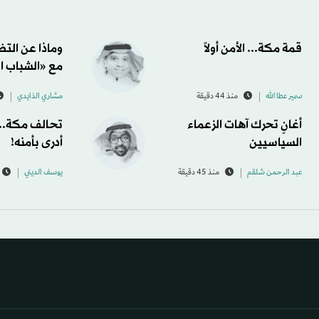
قمة مكة... الأمن أولاً
وماذا عن الت
مع «الشباب ا
سمير عطا الله
منذ 44 دقيقة
مشاري الذايدي
أغانٍ تحرك آهات الزعماء
تحالف مكة... 
السياسيين
أدرى بأمنه!
عبد الرحمن شلقم
منذ 45 دقيقة
يوسف الديني