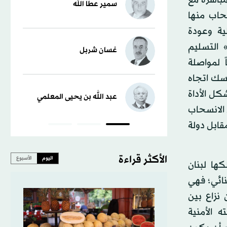
سمير عطا الله
سحاب منها
لية وعودة
 التسليم
غسان شربل
 لمواصلة
سك اتجاه
شكل الأداة
عبد الله بن يحيى المعلمي
 الانسحاب
قابل دولة
الأكثر قراءة
اليوم
الأسبوع
ها لبنان
نائي؛ فهي
 نزاع بين
 الأمنية