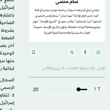
سام منسى
إسرائيل
إعلامي لبناني قدم لعدة سنوات برنامجا حواريا سياسيا في قناة
باعتبار
الحرة. المدير العام لإذاعة "صوت لبنان" سابقا والمدير التنفيذي
الضاحية
السابق لـ"بيت المستقبل"، وكاتب عمود في "الشرق الأوسط". مهتم
بجمع ومعالجة البيانات المتعلقة بشؤون الشرق الأوسط، خصوصاً
بشروط إ
الجوانب السياسية والاجتماعية للتنمية العربية.
الضغط ا
آخر بضرو
الوحيدة 
منها سيم
لبنانية 
الاثنين - 30 ذو الحِجّة 1447 هـ - 15 يونيو 2026 م
السجال 
الرسمي 
T
20
T
لا تتفا
إسرائيل