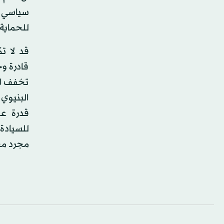
سياسي و
للحماية 
قد لا ت
قادرة وح
تخفف الم
البنيوي 
قدرة عل
للسيادة
مجرد محا