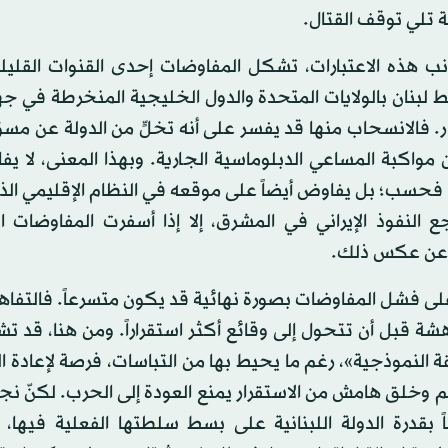
 تلي توقف القتال.
نب هذه الاعتبارات، تشكل المفاوضات إحدى القنوات القليلة
ط لبنان بالولايات المتحدة والدول الخليجية المنخرطة في ج
ر. فالانسحاب منها قد يفسر على أنه تخلٍّ من الدولة عن مسؤول
واكبة المساعي الدبلوماسية الجارية. وبهذا المعنى، لا يف
 فحسب؛ بل يفاوض أيضاً على موقعه في النظام الإقليمي ا
ع النفوذ الإيراني في المشرق، إلا إذا أسفرت المفاوضات ال
ية عن عكس ذلك.
لى فشل المفاوضات بصورة نهائية قد يكون متسرعاً. فالتفاهم
هشة قبل أن تتحول إلى وقائع أكثر استقراراً. ومن هنا، قد 
 النموذجية»، رغم ما يحيط بها من التباسات، فرصة لإعادة ا
 وخلق هامش من الاستقرار يمنع العودة إلى الحرب. لكنّ نج
 بقدرة الدولة اللبنانية على بسط سلطتها الفعلية فيها، 