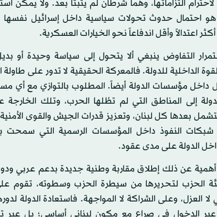
لاحترام التزاماتها، وهما شرطان لم يثبتا بعد. ولا يمكن است
و احتمال حدوث تحولات سياسية داخل إسرائيل نفسها 
ثر اعتدالاً وأقل اندفاعاً نحو الخيارات العسكرية.
مرار التفاوض ينبغي ألا يتحول إلى سياسة وحيدة أو بديل
قوة الداخلية للدولة. فالمعركة الحقيقية لا تدور على طاولة 
 داخل مؤسسات الدولة أيضاً. المطلوب بالتوازي مع أي مس
دولة إلى المناطق التي لم تطُلها الحرب، وتلك الخارجة 
شمل بعدها كل لبنان، وتعزيز قدرات الجيش والقوى الأمنية،
بكات النفوذ داخل المؤسسات الرسمية التي سمحت بق
اخل الدولة على مدى عقود.
 أهمية عن ذلك إطلاق مقاربة وطنية جديدة بدعم عربي ودو
ئة الحزب لتحريرها من سيطرة الحزب وسطوته، تقوم على 
لا العزل، وعلى الشراكة لا المواجهة. فاستعادة الدولة لدوره
عبر الدخول في صراع مع مكون لبناني أساسي؛ بل عبر تو