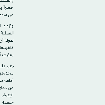
والعسكر
حصراً ب
عن سيطر
وتزداد 
العملية
لدولة أ
تنفيذها
يعترف أص
رغم ذلك
محدودية
أمامه مل
من دمار
الإعمار.
حسمه با