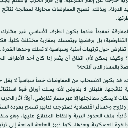
ية خارجة عن إطار الشرعية، وأن قرار الحرب والسلم يجب
يد الدولة. وبذلك، تصبح المفاوضات محاولة لمعالجة نتائج 
تها.
المفارقة تعقيداً عندما يكون الطرف الأساسي غير مشارك 
 التفاوضية؛ بل يرفضها ويتمسك بمقاربة مختلفة كلياً. ف
ن تفاوض حول ترتيبات أمنية وسياسية لا تملك وحدها القدرة
؟ وكيف يمكن لأي اتفاق أن يثمر إذا كان أحد الأطراف المع
لاً بالمسار الذي أنتجه؟
، قد يكون الانسحاب من المفاوضات خطأ سياسياً لا يقل 
 نتائجها. فلبنان لا يفاوض لأنه يملك أوراق قوة استثنائي
فات لا يمكن معالجتها إلا عبر مسار تفاوضي. أولاً: آثار الحرب
 ونزوح وخسائر اقتصادية تستوجب تدابير تسمح بعودة السك
 ثانياً: ملف الحدود البرية والنقاط المتنازع عليها، وهو مل
لقوة العسكرية وحدها. كما تبرز الحاجة الملحة إلى ترتي