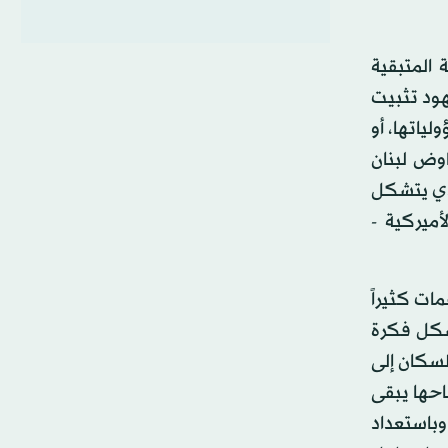
 المتبقية
هود تثبيت
ياتها، أو
اوض لبنان
لذي يتشكل
أميركية -
ات كثيراً
تشكل فكرة
لسكان إلى
احها يبقى
وباستعداد