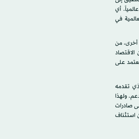
 المتوسط عالمياً. أي
المية في
 أخرى، من
الاقتصاد
يعتمد على
لذي تقدمه
عم. ولهذا
لى صادرات
 استئناف