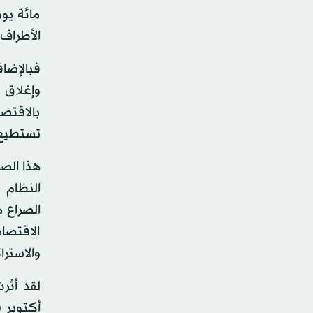
مائة يو
الأطراف 
فبالإضا
وإغلاق 
بالاقتصا
تستطيع ا
هذا الصر
النظام ا
الصراع م
الاقتصا
والاسترا
لقد أثر
أكتوبر (