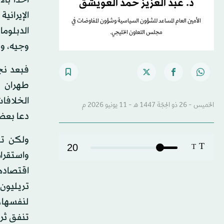
د. عبد العزيز حمد العويشق
الإيراني
الأمين العام المساعد للشؤون السياسية وشؤون المفاوضات في
الدبلوم
مجلس التعاون الخليجي.
وجيه، ول
طهران أ
الخلافا
الخميس - 26 ذو الحِجّة 1447 هـ - 11 يونيو 2026 م
دعا بعضه
ولكن تل
T
20
T
واستقرا
تريليون 
لنفسها، 
تنفق ثرو