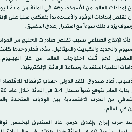
المائة من إمدادات العالم من الأسمدة، و46 في المائة م
ن تقلص إمدادات الوقود والأسمدة بدأ ينعكس سلباً على الإنتا
 وسوف يزداد ذلك سوءاً مع استمرار إغلاق المضيق.
تأثر الإنتاج الصناعي بسبب تقلص صادرات الخليج من المواد 
منيوم والحديد والكبريت والميثانول. مثلاً، قطر وحدها كانت
لمضيق نحو ثُلث احتياجات العالم من غاز الهيليوم،
مات الطبية المتقدمة وصناعة الرقائق الإلكترونية.
أسباب، أعاد صندوق النقد الدولي حساب توقعاته للاقتصاد ال
لتعافي من الحرب الاقتصادية بين الولايات المتحدة والص
 في العالم.
د حرب إيران وإغلاق هرمز، عاد الصندوق ليخفض توقع
الاقتصاد الدولي بنسبة 40 في المائة خلال 2026،