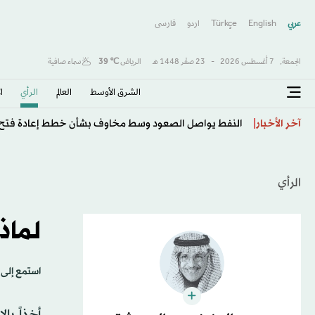
عربي
English
Türkçe
اردو
فارسى
الجمعة,
7 أغسطس 2026
-
23 صفَر 1448 هـ
الرياض
℃
39
سماء صافية
الشرق الأوسط​
العالم
الرأي
ا
الذهب يتجه لأفضل أسبوع منذ يناير وسط ترقب بيانات الو
آخر الأخبار
الرأي
لماذ
استمع إلى 
أخذاً با