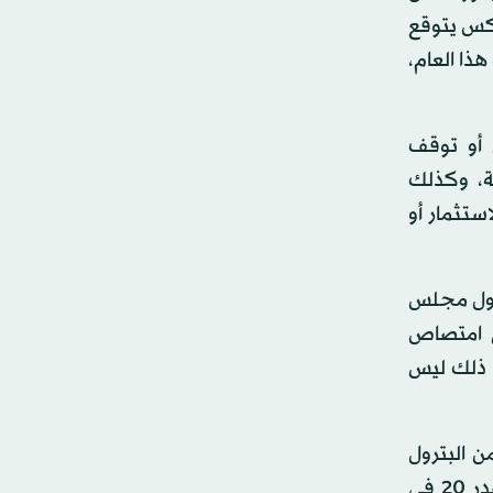
ما الآن فإنه بالعكس يتوقع
دل قد يتجاوز 8 في المائة هذا العام،
 أو توقف
ية، وكذلك
ستثمار أو
 دول مجلس
ى امتصاص
 ذلك ليس
حو 13 مليون برميل من البترول
و140 مليار متر مكعب من الغاز الطبيعي. وكان الخليج العربي مصدر 20 في