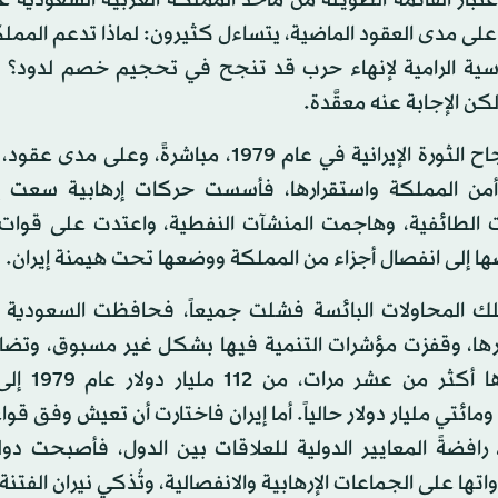
ة على مدى العقود الماضية، يتساءل كثيرون: لماذا تدعم الممل
اسية الرامية لإنهاء حرب قد تنجح في تحجيم خصم لدود؟ 
كن الإجابة عنه معقَّدة.
فبعد نجاح الثورة الإيرانية في عام 1979، مباشرةً، وعل
من المملكة واستقرارها، فأسست حركات إرهابية سعت إ
ت الطائفية، وهاجمت المنشآت النفطية، واعتدت على قوات 
ا إلى انفصال أجزاء من المملكة ووضعها تحت هيمنة إيران.
ك المحاولات البائسة فشلت جميعاً، فحافظت السعودية ع
رها، وقفزت مؤشرات التنمية فيها بشكل غير مسبوق، وت
اقتصادها أكثر من ع
ومائتي مليار دولار حالياً. أما إيران فاختارت أن تعيش وفق قو
رافضةً المعايير الدولية للعلاقات بين الدول، فأصبحت دول
اتها على الجماعات الإرهابية والانفصالية، وتُذكي نيران الفتنة