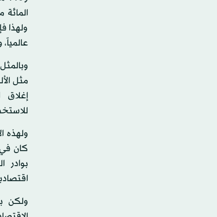
ولهذا فإ
عالمياً،
وبالمثل 
مثل الأل
إغلاق ا
للاستخدا
ولهذه ال
بوادر ا
اقتصادين
ولكن بع