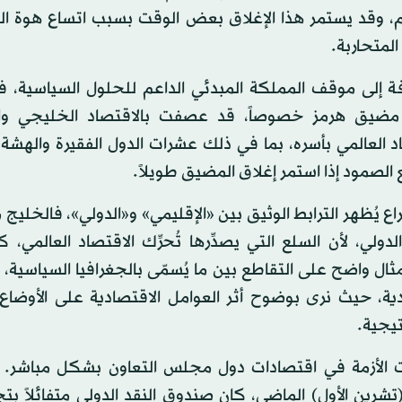
م، وقد يستمر هذا الإغلاق بعض الوقت بسبب اتساع هوة ال
المتحاربة.
فة إلى موقف المملكة المبدئي الداعم للحلول السياسية، ف
مضيق هرمز خصوصاً، قد عصفت بالاقتصاد الخليجي وا
د العالمي بأسره، بما في ذلك عشرات الدول الفقيرة والهشة ا
لصمود إذا استمر إغلاق المضيق طويلاً.
اع يُظهر الترابط الوثيق بين «الإقليمي» و«الدولي»، فالخليج
لدولي، لأن السلع التي يصدِّرها تُحرِّك الاقتصاد العالمي، ك
ثال واضح على التقاطع بين ما يُسمّى بالجغرافيا السياسية، و
دية، حيث نرى بوضوح أثر العوامل الاقتصادية على الأوضاع
تيجية.
ت الأزمة في اقتصادات دول مجلس التعاون بشكل مباشر.
تشرين الأول) الماضي، كان صندوق النقد الدولي متفائلاً بت