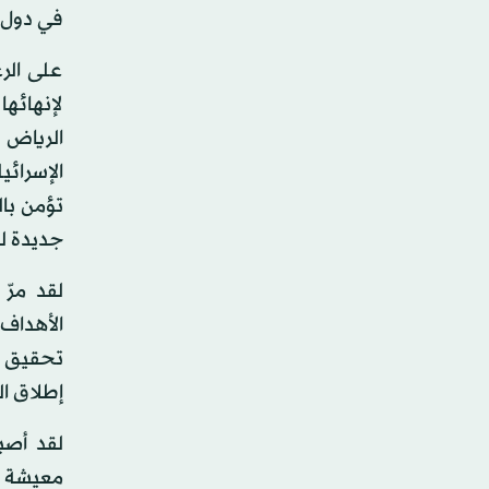
في دول ا
على الر
لإنهائه
الرياض 
الإسرائي
تؤمن بال
جديدة ل
الأهداف
إطلاق النار في 8 أبريل (نيسان)، ولكن 
لقد أصب
معيشة و