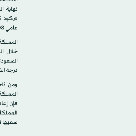
«ركود ت
عامي 2008-2009.
المملكة 
خلال ال
السعودي
درجة الن
ومن ناح
المملكة،
فإن إعا
المملكة
سعيها نح