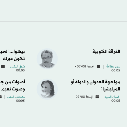
الفرقة الكوبية
بيسّوا... الحي
تكون غيرك
سمير عطا الله
الجمعة 07/08 -
شوقي الريّس
00:05
00:05
مواجهة العدوان والدولة أو
أصوات من جب
الميليشيا!
وصوت نعيم 
رضوان السيد
الجمعة 07/08 -
مصطفى فحص
00:05
00:05