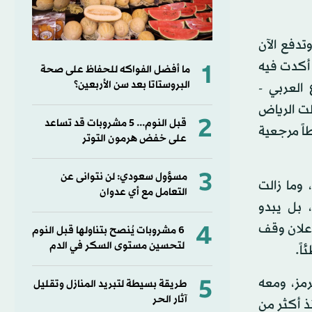
تدفع الآن
 أكدت فيه
1
ما أفضل الفواكه للحفاظ على صحة
البروستاتا بعد سن الأربعين؟
 العربي -
لت الرياض
2
قبل النوم... 5 مشروبات قد تساعد
اً مرجعية
على خفض هرمون التوتر
3
مسؤول سعودي: لن نتوانى عن
 28 فبراير (شباط)، وما زالت
التعامل مع أي عدوان
، بل يبدو
4
ومر أكثر من 60 يوماً على إعلان وقف
6 مشروبات يُنصح بتناولها قبل النوم
لتحسين مستوى السكر في الدم
5
مز، ومعه
طريقة بسيطة لتبريد المنازل وتقليل
آثار الحر
ذ أكثر من