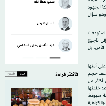
سمير عطا الله
كة الجهود
وهو سؤال
غسان شربل
ى مدى عقود، استهدفت
لى تأجيج
عبد الله بن يحيى المعلمي
الأمن، بل
لى أمنها
ضاعف حجم
الأكثر قراءة
اليوم
الأسبوع
شر مرات، من 112 مليار دولار عام 1979 إلى أكثر من
اعد خلقتها
ة منبوذة،
 والكراهية