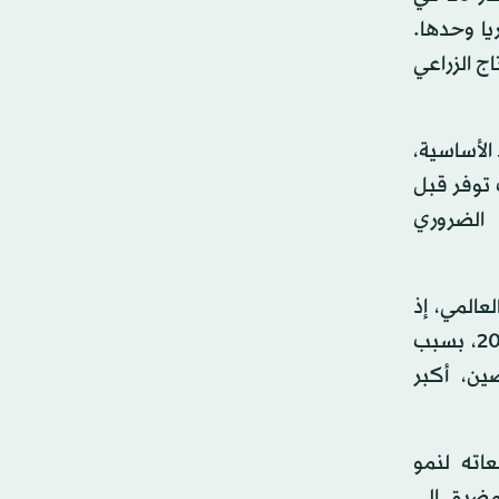
ن مادة اليوريا وحدها.
ج الزراعي
الأساسية،
 توفر قبل
 الضروري
عالمي، إذ
كان في بداية العام يتوقع نمواً بمعدل 3.4 في المائة خلال عام 2026، بسبب
ين، أكبر
اته لنمو
 في حال إغلاق المضيق إلى