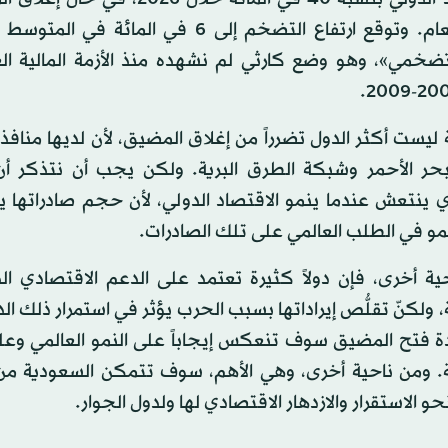
نهاية العام. وتوقع ارتفاع التضخم إلى 6 في المائة في
ضخمي»، وهو وضع كارثي لم نشهده منذ الأزمة المالية الع
ليست أكثر الدول تضرراً من إغلاق المضيق، لأن لديها منافذ
بحر الأحمر وشبكة الطرق البرية. ولكن يجب أن نتذكر أن 
 ينتعش عندما ينمو الاقتصاد الدولي، لأن حجم صادراتها 
مو في الطلب العالمي على تلك الصادرات.
ية أخرى، فإن دولاً كثيرة تعتمد على الدعم الاقتصادي ا
 ولكنّ تقلُّص إيراداتها بسبب الحرب يؤثر في استمرار ذلك الد
دة فتح المضيق سوف تنعكس إيجاباً على النمو العالمي وع
. ومن ناحية أخرى، وهي الأهم، سوف تتمكن السعودية من
و الاستقرار والازدهار الاقتصادي لها ولدول الجوار.