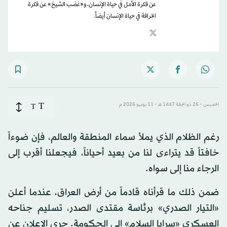
عن فكرة الأمل في حياة الإنسان، و«غضب الشيخ» عن فكرة
الخرافة في حياة الإنسان أيضاً.
T
الخميس - 26 ذو الحِجّة 1447 هـ - 11 يونيو 2026 م
T
رغم الظلام الذي يملأ سماء المنطقة والعالم، فإن ضوءاً
خافتاً قد يتراءى لنا من بعيد أحياناً، فيجعلنا أقرب إلى
الرجاء منا إلى سواه.
ضمن ذلك ما قرأناه قادماً من أرض العراق، عندما أعلن
«التيار الصدري» برئاسة مقتدى الصدر، تسليم جناحه
العسكري «سرايا السلام» إلى الحكومة. جرى الإعلان عن