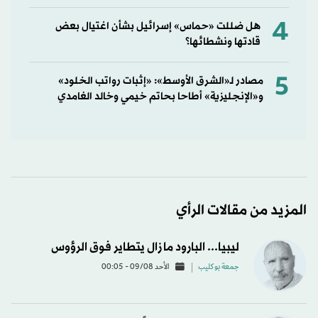
4
هل ضللت «حماس» إسرائيل بشأن اغتيال بعض
قادتها ونشطائها؟
5
مصادر لـ«الشرق الأوسط»: «إثبات رواتب الخلود»
و«الإنجليزية» أطاحا بحاتم خيمي وخالد الغامدي
المزيد من مقالات الرأي
ليبيا... البارود ما زال يتطاير فوق الرؤوس
جمعة بوكليب
الأحد 09/08 - 00:05