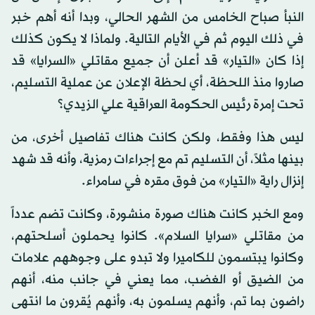
النبأ صباح الخامس من الشهر الحالي، وبدا أنه أهم خبر
في ذلك اليوم ثم في الأيام التالية. ولماذا لا يكون كذلك
إذا كان «التيار» قد أعلن أن جميع مقاتلي «السرايا» قد
صاروا منذ اللحظة، أي لحظة الإعلان عن عملية التسليم،
تحت إمرة رئيس الحكومة العراقية علي الزيدي؟
ليس هذا وفقط، ولكن كانت هناك تفاصيل أخرى، من
بينها مثلاً، أن التسليم تم مع إجراءات رمزية، وأنه قد شهد
إنزال راية «التيار» من فوق مقره في سامراء.
ومع الخبر كانت هناك صورة منشورة، وكانت تضم عدداً
من مقاتلي «سرايا السلام». كانوا يحملون أسلحتهم،
وكانوا يبتسمون للكاميرا ولا تبدو على وجوههم علامات
من الضيق أو الغضب، مما يعني في جانب منه، أنهم
راضون بما تم، وأنهم يسلمون به، وأنهم يُقرون ما انتهى