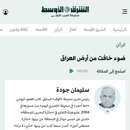
الرئيسية
الشرق الأوسط​
العالم
الرأي
الاقتصاد
ثقافة وفنون
صح
الرأي
ضوء خافت من أرض العراق
استمع إلى المقالة
00:00
سليمان جودة
رئيس تحرير صحيفة «الوفد» السابق. كاتب العمود اليومي
«خط أحمر» في صحيفة «المصري اليوم» منذ صدورها في
2004. عضو هيئة التحكيم في «جائزة البحرين للصحافة».
حاصل على خمس جوائز في الصحافة؛ من بينها: «جائزة
مصطفى أمين». أصدر سبعة كتب؛ من بينها: «شيء لا نراه»