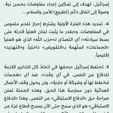
إسرائيل، تهدف إلى تمكين إجراء مفاوضات بحسن نية،
وصولاً إلى اتفاق دائم (تطبيع) للأمن والسلام...
4- تمديد هذه الفترة الأولية يشترِط إحراز تقدم ملموس
في المفاوضات، و«بقدر ما يثبت لبنان فعلياً قدرته على
بسط سيادته»؛ أي التصدّي لـ«حزب الله» الذي هو فعلياً
«الجماعات» المتّهمة بـ«التقويض» داخلياً، و«التهديد»
إقليمياً.
5- تحتفظ إسرائيل «بحقها في اتخاذ كل التدابير اللازمة
للدفاع عن النفس، في أي وقت»، ضد أي «هجمات
مُخطط لها أو وشيكة أو جارية»، ولن يحول وقف الأعمال
العدائية دون ممارسة هذا الحق. وهذه الجملة تعلن
صراحة حق «الدفاع الاستباقي» عن النفس. وهذا «الدفاع
الاستباقي» هو الذي سمح حتى الآن بمسح قطاع غزة عن