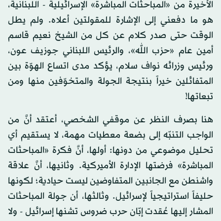
الأخيرة من «المباحثات المباشرة» الإسرائيلية - اللبنانية،
هو ما دفعني إلى الإشارة للمقولتين أعلاه. ولم يطل
الوقت حتى صدر كلام عن كل من الشيخ نعيم قاسم
أمين عام «حزب الله»، والرئيس اللبناني جوزيف عون،
ورئيس وزرائه نواف سلام، يؤكد مدى اتساع الهوّة بين
المتفائلين خيراً بنتيجة الجولة والمتخوّفين منها ومن
تبعاتها!
هنا بصرف النظر عن موقفي الشخصي، أعتقد أنَّ من
الواجب التنبّه إلى بضعة معطيات مهمة، لا يستقيم أي
تحليل موضوعي من دونها: أولها، أنَّ فكرة «المباحثات
المباشرة» فرضتها الإدارة الأميركية. وثانيها، أنَّ علاقة
واشنطن مع الجانبين المتفاوضين ليست حيادية؛ لكونها
حليفاً استراتيجياً لإسرائيل. وثالثها، أن جولة المباحثات
المشار إليها عُقدت إبّان حرب ضروس تشنها إسرائيل - ولا