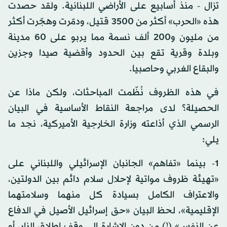
تزال - منذ أسابيع على الأراضي اللبنانية. ولقد حصدت
هذه «الحرب» أكثر من 3500 قتيل، ودمّرت وهجّرت أكثر
من مليون و200 ألف نسمة مما يربو على 60 مدينة
وبلدة وقرية تقع بين الحدود وأقضية صيدا وجزين
والبقاع الغربي وحاصبيا.
في هذه الظروف نُظّمت المباحثات، ولكن ماذا عن
الحصيلة؟ لدى مراجعة النقاط الأساسية في البيان
الرسمي الذي أذاعته وزارة الخارجية الأميركية، نجد ما
يلي:
1- بينما «تفاهم» الجانبان الإسرائيلي واللبناني على
«تهيئة ظروف مواتية لإحلال سلام دائم بين الدولتين،
والاعتراف الكامل بسيادة كل منهما وسلامتهما
الإقليمية»، لحظ البيان «حق إسرائيل الأصيل في الدفاع
عن النفس» (!) من دون الإشارة إلى وقف إطلاق النار، أو