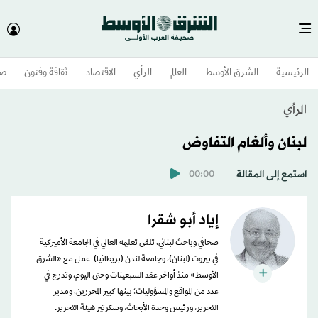
الرئيسية
الشرق الأوسط​
العالم
الرأي
الاقتصاد
ثقافة وفنون
صح
الرأي
لبنان وألغام التفاوض
استمع إلى المقالة
00:00
إياد أبو شقرا
صحافي وباحث لبناني، تلقى تعليمه العالي في الجامعة الأميركية
في بيروت (لبنان)، وجامعة لندن (بريطانيا). عمل مع «الشرق
الأوسط» منذ أواخر عقد السبعينات وحتى اليوم، وتدرج في
عدد من المواقع والمسؤوليات؛ بينها كبير المحررين، ومدير
التحرير، ورئيس وحدة الأبحاث، وسكرتير هيئة التحرير.