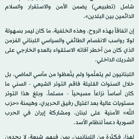
شامل (تطبيعي) يضمن الأمن والاستقرار والسلام
الدائمين بين البلدين».
إن اتفاقاً بهذه الروح، وهذه الخلفية، ما كان ليمر بسهولة
لولا رواسب الانقسام الطائفي والسياسي اللبناني المُزمن
الذي كان من أخطر آفاته الاستقواء بالعدو الخارجي على
الشريك الداخلي.
اللبنانيون لم يتعلّموا ولم يتّعظوا من مآسي الماضي، بل
خلال السنوات القليلة فاقم التوتر الشيعي - السني ما
كان أساساً نزاعاً مسيحياً - مسلماً. وبلغ هذا التوتر
مستويات عالية بعد اغتيال رفيق الحريري، وهيمنة «حزب
الله» الأمنية على لبنان، ومشاركة إيران في الحرب
السورية دعماً لنظام الأسد.
لهذا، فكثرة من اللبنانيين، بمن فيهم شيعة، لا يجدون