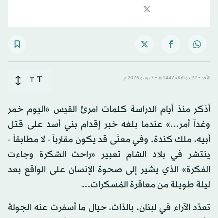
T
الأحد - 22 ذو الحِجّة 1447 هـ - 7 يونيو 2026 م
T
أذكر منذ أيام الدراسة كلمات امرئ القيس «اليوم خمر
وغداً أمر...» عندما بلغه خبر إقدام بني أسد على قتل
أبيه، ملك كندة. وفي معنًى قد يكون مقارباً - لا مطابقاً -
ينتشر في بلاد الشام تعبير «راحت السَّكرة وجاءت
الفكرة» الذي يشير إلى صحوة الإنسان على الواقع بعد
ليلة طويلة من معاقرة المُسكرات...
تعدّد الآراء في لبنان، بالذات، حيال ما أسفرت عنه الجولة