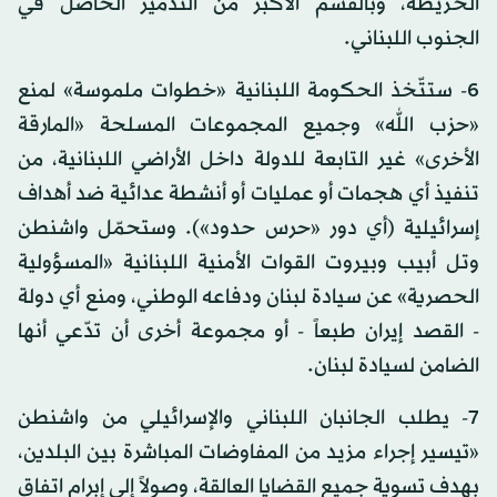
الخريطة، وبالقسم الأكبر من التدمير الحاصل في
الجنوب اللبناني.
6- ستتّخذ الحكومة اللبنانية «خطوات ملموسة» لمنع
«حزب الله» وجميع المجموعات المسلحة «المارقة
الأخرى» غير التابعة للدولة داخل الأراضي اللبنانية، من
تنفيذ أي هجمات أو عمليات أو أنشطة عدائية ضد أهداف
إسرائيلية (أي دور «حرس حدود»). وستحمّل واشنطن
وتل أبيب وبيروت القوات الأمنية اللبنانية «المسؤولية
الحصرية» عن سيادة لبنان ودفاعه الوطني، ومنع أي دولة
- القصد إيران طبعاً - أو مجموعة أخرى أن تدّعي أنها
الضامن لسيادة لبنان.
7- يطلب الجانبان اللبناني والإسرائيلي من واشنطن
«تيسير إجراء مزيد من المفاوضات المباشرة بين البلدين،
بهدف تسوية جميع القضايا العالقة، وصولاً إلى إبرام اتفاق