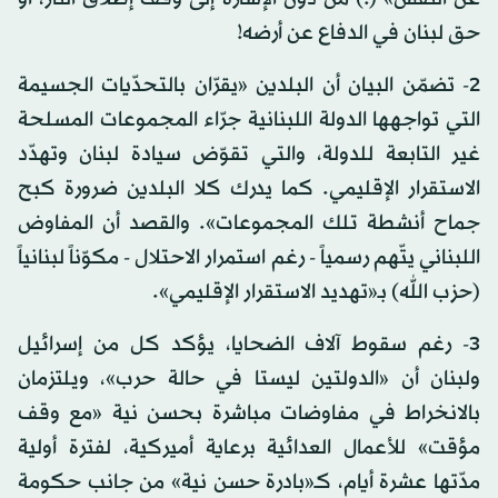
حق لبنان في الدفاع عن أرضه!
2- تضمّن البيان أن البلدين «يقرّان بالتحدّيات الجسيمة
التي تواجهها الدولة اللبنانية جرّاء المجموعات المسلحة
غير التابعة للدولة، والتي تقوّض سيادة لبنان وتهدّد
الاستقرار الإقليمي. كما يدرك كلا البلدين ضرورة كبح
جماح أنشطة تلك المجموعات». والقصد أن المفاوض
اللبناني يتّهم رسمياً - رغم استمرار الاحتلال - مكوّناً لبنانياً
(حزب الله) بـ«تهديد الاستقرار الإقليمي».
3- رغم سقوط آلاف الضحايا، يؤكد كل من إسرائيل
ولبنان أن «الدولتين ليستا في حالة حرب»، ويلتزمان
بالانخراط في مفاوضات مباشرة بحسن نية «مع وقف
مؤقت» للأعمال العدائية برعاية أميركية، لفترة أولية
مدّتها عشرة أيام، كـ«بادرة حسن نية» من جانب حكومة