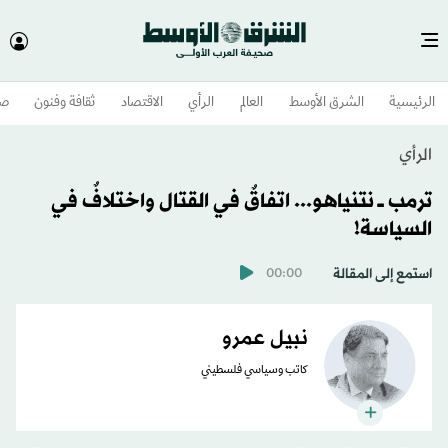
الرئيسية
الشرق الأوسط​
العالم
الرأي
الاقتصاد
ثقافة وفنون
صح
الرأي
ترمب ـــ نتنياهو... اتفاقٌ في القتال واختلافٌ في
السياسة!
استمع إلى المقالة
00:00
نبيل عمرو
كاتب وسياسي فلسطيني