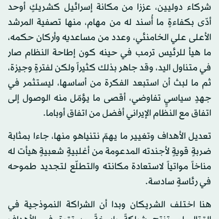
شركاء دوليين، عززا من مكانة إسرائيل كشريكٍ أوحد
أدّى بكفاءةٍ ما أُسند له من مهام، منها تصفية المرشد
الأعلى علي الخامنئي، وعدد من مساعديه وأركان حكمه،
ما هيأ للرئيس ترمب في حينه كون إطاحة النظام صار
في متناول اليد، وقد جاهر بذلك كثيراً ولكن لفترةٍ وجيزة،
ثم ما لبث أن استبعد الفكرة من أساسها، ليستثمر في
جهدٍ سياسيٍ تفاوضي، أقصى ما يؤمّل منه الوصول إلى
اتفاق مع النظام الإيراني أفضل من اتفاق أوباما.
تعديل الأهداف وتغيير ما يهمّ نتنياهو منها، جاءا بمثابة
ضربةٍ قويةٍ لأجندته المدعومة من أغلبيةٍ شعبيةٍ هيأت له
مناخاً مواتياً لاستعادة مكانته والتطلّع لتجديد طموحه
في رئاسةٍ سادسة.
هنا اختلف الشريكان وبدا أن الشراكة النموذجية في