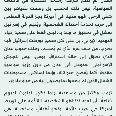
القتال لم تنتج شراكةً راسخةً مستقرة في الأهداف
السياسية، ليس ذلك فحسب بل وضعت نتنياهو بين
شقّي الرحى، فهو متهمٌ في أميركا بجرّ الدولة العظمى
إلى حربٍ لخدمة أجنداته الشخصية، ويُتهم في إسرائيل
بفشلٍ في تحقيق ما وعد به، ليس فقط على صعيد إنهاء
التهديد الإيراني، بل على كل صعيدٍ تورّطت إسرائيل فيه
بحرب، من ملف غزة الذي لم يُحسم، وملف جنوب لبنان
الذي تحوّل إلى حالة استنزافٍ يومي، ليس للجيش
الإسرائيلي المتوغل في لبنان من دون رؤيةٍ سياسيةٍ
مقنعةٍ كما يُفصح جنرالاته، وإنما لساكني مستوطنات
الشمال الذين لم ينعموا بما يصبون إليه من حياةٍ عاديةٍ.
ترمب وكثيرٌ من مساعديه، ربما تكون تبلورت لديهم
قناعةٌ بأن لعبة نتنياهو الشخصية، القائمة على توريط
أميركا في حربٍ دائمة، ونحو أهدافٍ مستحيلة، هي