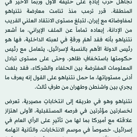
تجاهل حرب إبادةٍ على حليفه الأول وربما الأخير في
المنطقة. قرر ترمب منذ تنامت معارضة نتنياهو
لمفاوضاته مع إيران، لتبلغ مستوى الانتقاد العلني القريب
من الإدانة، إبعاده تماماً عن الملف الإيراني، ما أشعر
نتنياهو بأنه فقد أهمّ ورقةٍ في لعبته الداخلية، فها هو
رئيس الدولة الأهم بالنسبة لإسرائيل، يتعامل مع رئيس
حكومتها باستخفافٍ ظاهر، وحتى على مستوى تبادل
المعلومات المفترضة بين الحلفاء والشركاء، فقد بلغت
أدنى مستوياتها، ما حمل نتنياهو على القول إنه يعرف ما
يجري بين واشنطن وطهران من طرفٍ ثالث.
نتنياهو وهو في طريقه إلى انتخاباتٍ مصيرية، تعرض
لخسارتين مؤثرتين في فرصه المستقبلية، الأولى اهتزاز
علاقته مع أميركا بما لها من تأثيرٍ على الرأي العام في
إسرائيل، خصوصاً في موسم الانتخابات، والثانية اتهامه