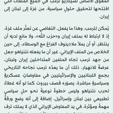
المعوّق الأساس لسيناريو ترمب في جميع الملفات التي
افتتحها لتحقيق حلولٍ سياسية، من غزة إلى لبنان إلى
إيران.
يُمكن لترمب، وهذا ما يفعل، التغاضي عن تعثّر ملف غزة،
إذ لا ارتباط له بملف إيران و«حزب الله»، ولا مانع لديه أن
ينتظر، أو أن يملأ ملادينوف الفراغ مع الوسطاء، إلى حين
الخلاص من الملف الإيراني، غير أن ما يفعله نتنياهو جعل
من جهد ترمب تجاه الملفين المتداخلين إيران ولبنان،
عرضةً للانهيار، ذلك أن ما يعدّه ترمب نجاحه التاريخي
بجمع اللبنانيين والإسرائيليين في مفاوضاتٍ عسكريةٍ
وسياسيةٍ مباشرة، يصوّره قصف بيروت كما لو أنه غطاءٌ
لحرب نتنياهو وليس خطوةً نوعيةً نحو حلٍ سياسيٍ
تطبيعي بين لبنان وإسرائيل، إضافة إلى أنه يضع ورقةً
مهمةً ومؤثرة، في يد المفاوض الإيراني الذي لا يملك ترف