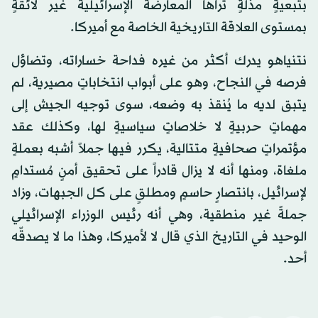
بتبعيةٍ مذلّةٍ تراها المعارضة الإسرائيلية غير لائقةٍ
بمستوى العلاقة التاريخية الخاصة مع أميركا.
نتنياهو يدرك أكثر من غيره فداحة خساراته، وتضاؤل
فرصه في النجاح، وهو على أبواب انتخاباتٍ مصيرية، لم
يتبق لديه ما يُنقذ به وضعه، سوى توجيه الجيش إلى
مهماتٍ حربيةٍ لا خلاصاتٍ سياسيةٍ لها، وكذلك عقد
مؤتمراتٍ صحافيةٍ متتالية، يكرر فيها جملاً أشبه بعملةٍ
ملغاة، ومنها أنه لا يزال قادراً على تحقيق أمنٍ مُستدامٍ
لإسرائيل، بانتصارٍ حاسمٍ ومطلقٍ على كل الجبهات، وزاد
جملةً غير منطقية، وهي أنه رئيس الوزراء الإسرائيلي
الوحيد في التاريخ الذي قال لا لأميركا، وهذا ما لا يصدقّه
أحد.