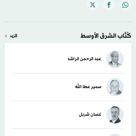
كُتّاب الشرق الأوسط
المزيد
عبد الرحمن الراشد
سمير عطا الله
غسان شربل